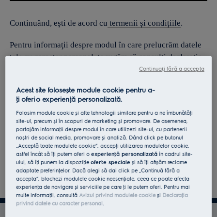
Continuând, ești de acord cu
termenii și condițiile
.
Pentru informaţii despre modul în care prelucrăm datele
tale cu caracter personal, te rugăm să consulţi declaraţia
noastră privind
protecţia Datelor
.
Continuați fără a accepta
Acest site folosește module cookie pentru a-
ţi oferi o experienţă personalizată.
Folosim module cookie și alte tehnologii similare pentru a ne îmbunătăţi
site-ul, precum și în scopuri de marketing și promovare. De asemenea,
partajăm informaţii despre modul în care utilizezi site-ul, cu partenerii
noștri de social media, promovare și analiză. Dând click pe butonul
„Acceptă toate modulele cookie”, accepţi utilizarea modulelor cookie,
astfel încât să îţi putem oferi o
experienţă personalizată
în cadrul site-
ului, să îţi punem la dispoziţie
oferte speciale
și să îţi afișăm reclame
adaptate preferinţelor. Dacă alegi să dai click pe „Continuă fără a
accepta”, blochezi modulele cookie neesenţiale, ceea ce poate afecta
experienţa de navigare și serviciile pe care ţi le putem oferi. Pentru mai
multe informaţii, consultă
Avizul privind modulele cookie
și
Declaraţia
privind datele cu caracter personal
.