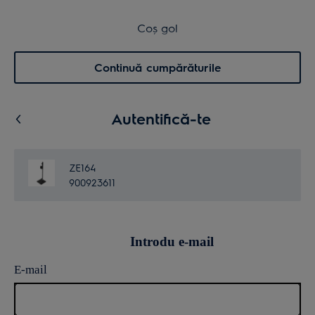
Transport inclus pentru comenzi >4.999 lei
Coș de cumpărături
Coș gol
Cautare
0
Menu
Continuă cumpărăturile
Autentifică-te
ZE164
900923611
Introdu e-mail
E-mail