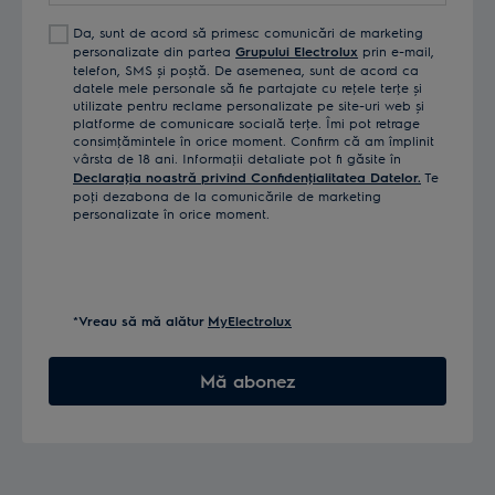
Da, sunt de acord să primesc comunicări de marketing
personalizate din partea
Grupului Electrolux
prin e-mail,
telefon, SMS și poștă. De asemenea, sunt de acord ca
datele mele personale să fie partajate cu reţele terţe și
utilizate pentru reclame personalizate pe site-uri web și
platforme de comunicare socială terţe. Îmi pot retrage
consimţămintele în orice moment. Confirm că am împlinit
vârsta de 18 ani. Informaţii detaliate pot fi găsite în
Declaraţia noastră privind Confidenţialitatea Datelor.
Te
poţi dezabona de la comunicările de marketing
personalizate în orice moment.
*Vreau să mă alătur
MyElectrolux
Mă abonez