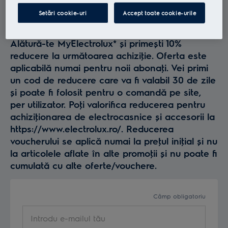
Profită la maxim de
Setări cookie-uri
Accept toate cookie-urile
Electrolux
Alătură-te MyElectrolux* și primești 10%
reducere la următoarea achiziţie. Oferta este
aplicabilă numai pentru noii abonaţi. Vei primi
un cod de reducere care va fi valabil 30 de zile
și poate fi folosit pentru o comandă pe site,
per utilizator. Poţi valorifica reducerea pentru
achiziţionarea de electrocasnice și accesorii la
https://www.electrolux.ro/. Reducerea
voucherului se aplică numai la preţul iniţial și nu
la articolele aflate în alte promoţii și nu poate fi
cumulată cu alte oferte/vouchere.
Câmp obligatoriu
Introdu e-mailul tău