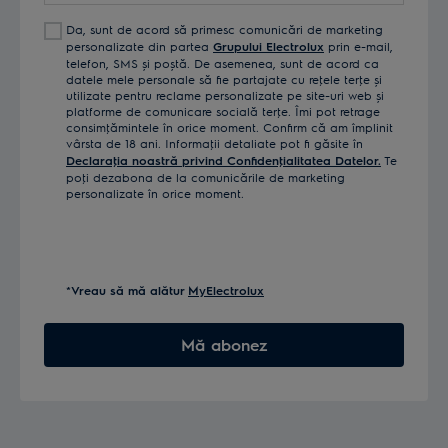
Da, sunt de acord să primesc comunicări de marketing
personalizate din partea
Grupului Electrolux
prin e-mail,
telefon, SMS și poștă. De asemenea, sunt de acord ca
datele mele personale să fie partajate cu reţele terţe și
utilizate pentru reclame personalizate pe site-uri web și
platforme de comunicare socială terţe. Îmi pot retrage
consimţămintele în orice moment. Confirm că am împlinit
vârsta de 18 ani. Informaţii detaliate pot fi găsite în
Declaraţia noastră privind Confidenţialitatea Datelor.
Te
poţi dezabona de la comunicările de marketing
personalizate în orice moment.
*Vreau să mă alătur
MyElectrolux
Mă abonez