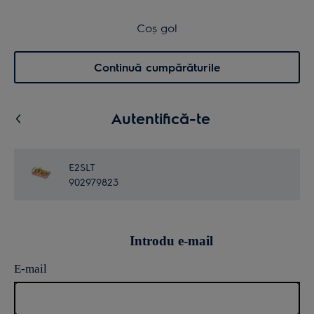
Transport inclus pentru comenzi >4.999 lei
Coș de cumpărături
Coș gol
Cautare
0
Menu
Continuă cumpărăturile
Autentifică-te
E2SLT
902979823
Introdu e-mail
E-mail