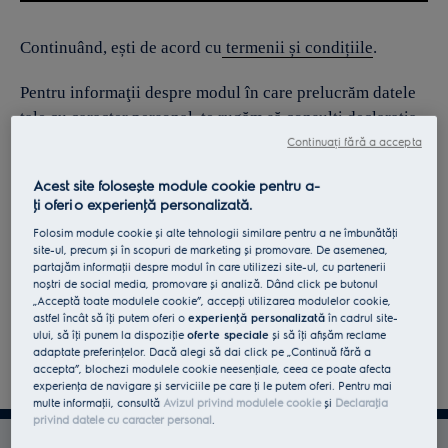
Continuând, ești de acord cu
termenii și condițiile
.
Pentru informaţii despre modul în care prelucrăm datele
tale cu caracter personal, te rugăm să consulţi declaraţia
noastră privind
protecţia Datelor
.
Continuați fără a accepta
Acest site folosește module cookie pentru a-
ţi oferi o experienţă personalizată.
Folosim module cookie și alte tehnologii similare pentru a ne îmbunătăţi
site-ul, precum și în scopuri de marketing și promovare. De asemenea,
partajăm informaţii despre modul în care utilizezi site-ul, cu partenerii
noștri de social media, promovare și analiză. Dând click pe butonul
„Acceptă toate modulele cookie”, accepţi utilizarea modulelor cookie,
astfel încât să îţi putem oferi o
experienţă personalizată
în cadrul site-
ului, să îţi punem la dispoziţie
oferte speciale
și să îţi afișăm reclame
adaptate preferinţelor. Dacă alegi să dai click pe „Continuă fără a
accepta”, blochezi modulele cookie neesenţiale, ceea ce poate afecta
experienţa de navigare și serviciile pe care ţi le putem oferi. Pentru mai
multe informaţii, consultă
Avizul privind modulele cookie
și
Declaraţia
privind datele cu caracter personal
.