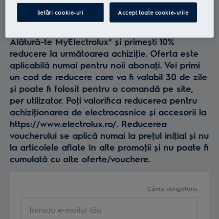
Profită la maxim de
Setări cookie-uri
Accept toate cookie-urile
Electrolux
Alătură-te MyElectrolux* și primești 10%
reducere la următoarea achiziţie. Oferta este
aplicabilă numai pentru noii abonaţi. Vei primi
un cod de reducere care va fi valabil 30 de zile
și poate fi folosit pentru o comandă pe site,
per utilizator. Poţi valorifica reducerea pentru
achiziţionarea de electrocasnice și accesorii la
https://www.electrolux.ro/. Reducerea
voucherului se aplică numai la preţul iniţial și nu
la articolele aflate în alte promoţii și nu poate fi
cumulată cu alte oferte/vouchere.
Câmp obligatoriu
Introdu e-mailul tău