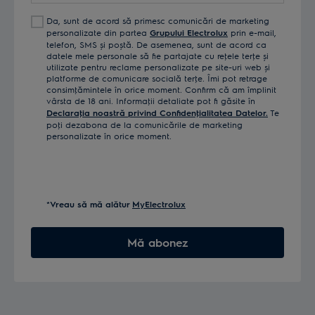
Da, sunt de acord să primesc comunicări de marketing
personalizate din partea
Grupului Electrolux
prin e-mail,
telefon, SMS și poștă. De asemenea, sunt de acord ca
datele mele personale să fie partajate cu reţele terţe și
utilizate pentru reclame personalizate pe site-uri web și
platforme de comunicare socială terţe. Îmi pot retrage
consimţămintele în orice moment. Confirm că am împlinit
vârsta de 18 ani. Informaţii detaliate pot fi găsite în
Declaraţia noastră privind Confidenţialitatea Datelor.
Te
poţi dezabona de la comunicările de marketing
personalizate în orice moment.
*Vreau să mă alătur
MyElectrolux
Mă abonez