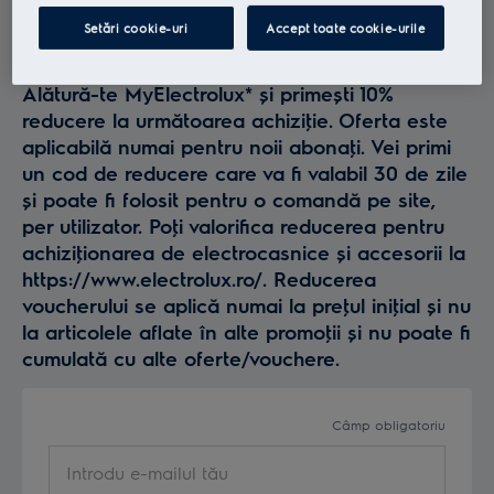
Profită la maxim de
Setări cookie-uri
Accept toate cookie-urile
Electrolux
Alătură-te MyElectrolux* și primești 10%
reducere la următoarea achiziţie. Oferta este
aplicabilă numai pentru noii abonaţi. Vei primi
un cod de reducere care va fi valabil 30 de zile
și poate fi folosit pentru o comandă pe site,
per utilizator. Poţi valorifica reducerea pentru
achiziţionarea de electrocasnice și accesorii la
https://www.electrolux.ro/. Reducerea
voucherului se aplică numai la preţul iniţial și nu
la articolele aflate în alte promoţii și nu poate fi
cumulată cu alte oferte/vouchere.
Câmp obligatoriu
Introdu e-mailul tău