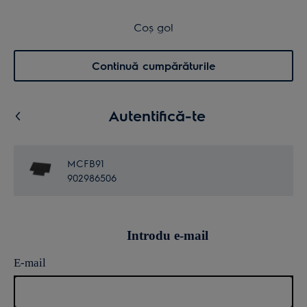
Transport inclus pentru comenzi >4.999 lei
Coș de cumpărături
Coș gol
Cautare
0
Menu
Continuă cumpărăturile
Autentifică-te
MCFB91
902986506
Introdu e-mail
E-mail