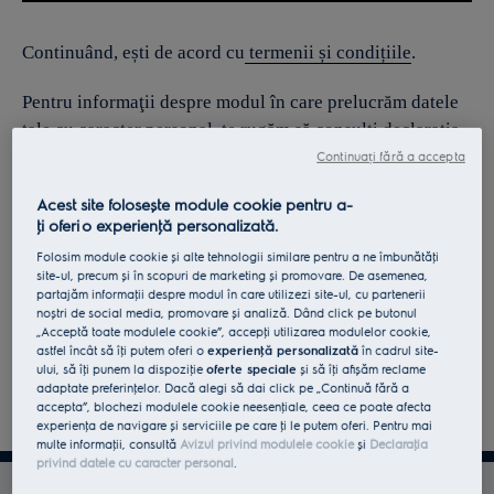
Continuând, ești de acord cu
termenii și condițiile
.
Pentru informaţii despre modul în care prelucrăm datele
tale cu caracter personal, te rugăm să consulţi declaraţia
noastră privind
protecţia Datelor
.
Continuați fără a accepta
Acest site folosește module cookie pentru a-
ţi oferi o experienţă personalizată.
Folosim module cookie și alte tehnologii similare pentru a ne îmbunătăţi
site-ul, precum și în scopuri de marketing și promovare. De asemenea,
partajăm informaţii despre modul în care utilizezi site-ul, cu partenerii
noștri de social media, promovare și analiză. Dând click pe butonul
„Acceptă toate modulele cookie”, accepţi utilizarea modulelor cookie,
astfel încât să îţi putem oferi o
experienţă personalizată
în cadrul site-
ului, să îţi punem la dispoziţie
oferte speciale
și să îţi afișăm reclame
adaptate preferinţelor. Dacă alegi să dai click pe „Continuă fără a
accepta”, blochezi modulele cookie neesenţiale, ceea ce poate afecta
experienţa de navigare și serviciile pe care ţi le putem oferi. Pentru mai
multe informaţii, consultă
Avizul privind modulele cookie
și
Declaraţia
privind datele cu caracter personal
.