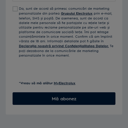
Da, sunt de acord să primesc comunicări de marketing
personalizate din partea
Grupului Electrolux
prin e-mail,
telefon, SMS și poștă. De asemenea, sunt de acord ca
datele mele personale să fie partajate cu reţele terţe și
utilizate pentru reclame personalizate pe site-uri web și
platforme de comunicare socială terţe. Îmi pot retrage
consimţămintele în orice moment. Confirm că am împlinit
vârsta de 18 ani. Informaţii detaliate pot fi găsite în
Declaraţia noastră privind Confidenţialitatea Datelor.
Te
poţi dezabona de la comunicările de marketing
personalizate în orice moment.
*Vreau să mă alătur
MyElectrolux
Mă abonez