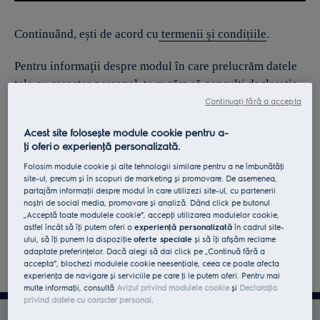
Continuând, ești de acord cu
termenii și condițiile
.
Pentru informaţii despre modul în care prelucrăm datele
tale cu caracter personal, te rugăm să consulţi declaraţia
noastră privind
protecţia Datelor
.
Continuați fără a accepta
Acest site folosește module cookie pentru a-
ţi oferi o experienţă personalizată.
Folosim module cookie și alte tehnologii similare pentru a ne îmbunătăţi
site-ul, precum și în scopuri de marketing și promovare. De asemenea,
partajăm informaţii despre modul în care utilizezi site-ul, cu partenerii
noștri de social media, promovare și analiză. Dând click pe butonul
„Acceptă toate modulele cookie”, accepţi utilizarea modulelor cookie,
astfel încât să îţi putem oferi o
experienţă personalizată
în cadrul site-
ului, să îţi punem la dispoziţie
oferte speciale
și să îţi afișăm reclame
adaptate preferinţelor. Dacă alegi să dai click pe „Continuă fără a
accepta”, blochezi modulele cookie neesenţiale, ceea ce poate afecta
experienţa de navigare și serviciile pe care ţi le putem oferi. Pentru mai
multe informaţii, consultă
Avizul privind modulele cookie
și
Declaraţia
privind datele cu caracter personal
.