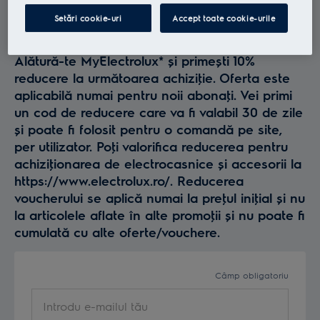
Profită la maxim de
Setări cookie-uri
Accept toate cookie-urile
Electrolux
Alătură-te MyElectrolux* și primești 10%
reducere la următoarea achiziţie. Oferta este
aplicabilă numai pentru noii abonaţi. Vei primi
un cod de reducere care va fi valabil 30 de zile
și poate fi folosit pentru o comandă pe site,
per utilizator. Poţi valorifica reducerea pentru
achiziţionarea de electrocasnice și accesorii la
https://www.electrolux.ro/. Reducerea
voucherului se aplică numai la preţul iniţial și nu
la articolele aflate în alte promoţii și nu poate fi
cumulată cu alte oferte/vouchere.
Câmp obligatoriu
Introdu e-mailul tău