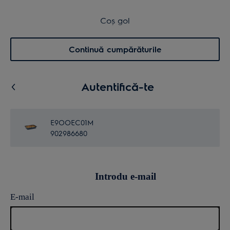
Transport inclus pentru comenzi >4.999 lei
Coș de cumpărături
Coș gol
Cautare
0
Menu
Continuă cumpărăturile
Autentifică-te
E9OOEC01M
902986680
Introdu e-mail
E-mail