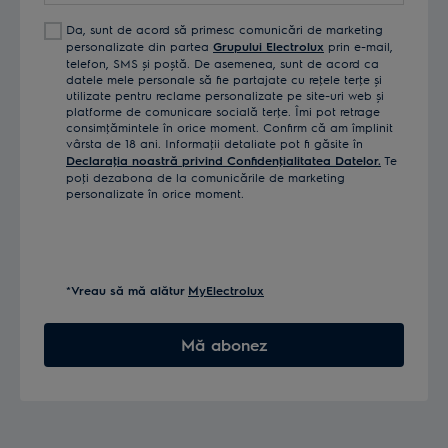
Da, sunt de acord să primesc comunicări de marketing
personalizate din partea
Grupului Electrolux
prin e-mail,
telefon, SMS și poștă. De asemenea, sunt de acord ca
datele mele personale să fie partajate cu reţele terţe și
utilizate pentru reclame personalizate pe site-uri web și
platforme de comunicare socială terţe. Îmi pot retrage
consimţămintele în orice moment. Confirm că am împlinit
vârsta de 18 ani. Informaţii detaliate pot fi găsite în
Declaraţia noastră privind Confidenţialitatea Datelor.
Te
poţi dezabona de la comunicările de marketing
personalizate în orice moment.
*Vreau să mă alătur
MyElectrolux
Mă abonez