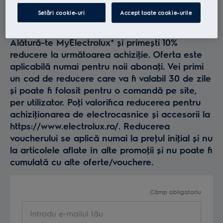
Profită la maxim de
Setări cookie-uri
Accept toate cookie-urile
Electrolux
Alătură-te MyElectrolux* și primești 10%
reducere la următoarea achiziţie. Oferta este
aplicabilă numai pentru noii abonaţi. Vei primi
un cod de reducere care va fi valabil 30 de zile
și poate fi folosit pentru o comandă pe site,
per utilizator. Poţi valorifica reducerea pentru
achiziţionarea de electrocasnice și accesorii la
https://www.electrolux.ro/. Reducerea
voucherului se aplică numai la preţul iniţial și nu
la articolele aflate în alte promoţii și nu poate fi
cumulată cu alte oferte/vouchere.
Câmp obligatoriu
Introdu e-mailul tău