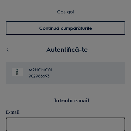
Transport inclus pentru comenzi >4.999 lei
Coș de cumpărături
Coș gol
Cautare
0
Menu
Continuă cumpărăturile
Autentifică-te
M2HCMC01
902986693
Introdu e-mail
E-mail