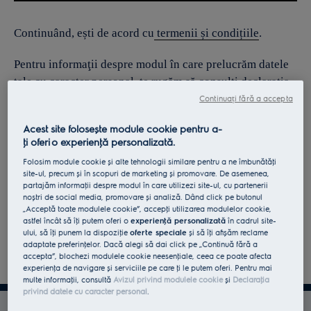
Continuând, ești de acord cu
termenii și condițiile
.
Pentru informaţii despre modul în care prelucrăm datele
tale cu caracter personal, te rugăm să consulţi declaraţia
noastră privind
protecţia Datelor
.
Continuați fără a accepta
Acest site folosește module cookie pentru a-
ţi oferi o experienţă personalizată.
Folosim module cookie și alte tehnologii similare pentru a ne îmbunătăţi
site-ul, precum și în scopuri de marketing și promovare. De asemenea,
partajăm informaţii despre modul în care utilizezi site-ul, cu partenerii
noștri de social media, promovare și analiză. Dând click pe butonul
„Acceptă toate modulele cookie”, accepţi utilizarea modulelor cookie,
astfel încât să îţi putem oferi o
experienţă personalizată
în cadrul site-
ului, să îţi punem la dispoziţie
oferte speciale
și să îţi afișăm reclame
adaptate preferinţelor. Dacă alegi să dai click pe „Continuă fără a
accepta”, blochezi modulele cookie neesenţiale, ceea ce poate afecta
experienţa de navigare și serviciile pe care ţi le putem oferi. Pentru mai
multe informaţii, consultă
Avizul privind modulele cookie
și
Declaraţia
privind datele cu caracter personal
.