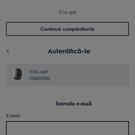
Transport inclus pentru comenzi >4.999 lei
Coș de cumpărături
Coș gol
Cautare
0
Menu
Continuă cumpărăturile
Autentifică-te
E7K1-6BP
910003582
Introdu e-mail
E-mail