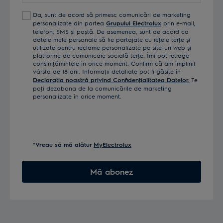
Da, sunt de acord să primesc comunicări de marketing
personalizate din partea
Grupului Electrolux
prin e-mail,
telefon, SMS și poștă. De asemenea, sunt de acord ca
datele mele personale să fie partajate cu reţele terţe și
utilizate pentru reclame personalizate pe site-uri web și
platforme de comunicare socială terţe. Îmi pot retrage
consimţămintele în orice moment. Confirm că am împlinit
vârsta de 18 ani. Informaţii detaliate pot fi găsite în
Declaraţia noastră privind Confidenţialitatea Datelor.
Te
poţi dezabona de la comunicările de marketing
personalizate în orice moment.
*Vreau să mă alătur
MyElectrolux
Mă abonez