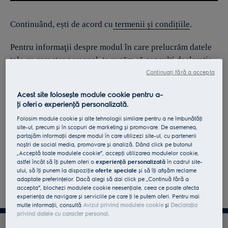
Continuând, ești de acord cu
termenii și condițiile
.
Pentru informaţii despre modul în care prelucrăm datele
tale cu caracter personal, te rugăm să consulţi declaraţia
noastră privind
protecţia Datelor
.
Continuați fără a accepta
Acest site folosește module cookie pentru a-
ţi oferi o experienţă personalizată.
Folosim module cookie și alte tehnologii similare pentru a ne îmbunătăţi
site-ul, precum și în scopuri de marketing și promovare. De asemenea,
partajăm informaţii despre modul în care utilizezi site-ul, cu partenerii
noștri de social media, promovare și analiză. Dând click pe butonul
„Acceptă toate modulele cookie”, accepţi utilizarea modulelor cookie,
astfel încât să îţi putem oferi o
experienţă personalizată
în cadrul site-
ului, să îţi punem la dispoziţie
oferte speciale
și să îţi afișăm reclame
adaptate preferinţelor. Dacă alegi să dai click pe „Continuă fără a
accepta”, blochezi modulele cookie neesenţiale, ceea ce poate afecta
experienţa de navigare și serviciile pe care ţi le putem oferi. Pentru mai
multe informaţii, consultă
Avizul privind modulele cookie
și
Declaraţia
privind datele cu caracter personal
.