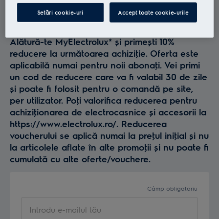
Profită la maxim de
Setări cookie-uri
Accept toate cookie-urile
Electrolux
Alătură-te MyElectrolux* și primești 10%
reducere la următoarea achiziţie. Oferta este
aplicabilă numai pentru noii abonaţi. Vei primi
un cod de reducere care va fi valabil 30 de zile
și poate fi folosit pentru o comandă pe site,
per utilizator. Poţi valorifica reducerea pentru
achiziţionarea de electrocasnice și accesorii la
https://www.electrolux.ro/. Reducerea
voucherului se aplică numai la preţul iniţial și nu
la articolele aflate în alte promoţii și nu poate fi
cumulată cu alte oferte/vouchere.
Câmp obligatoriu
Introdu e-mailul tău