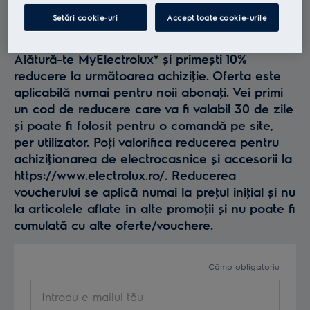
Profită la maxim de
Setări cookie-uri
Accept toate cookie-urile
Electrolux
Alătură-te MyElectrolux* și primești 10%
reducere la următoarea achiziţie. Oferta este
aplicabilă numai pentru noii abonaţi. Vei primi
un cod de reducere care va fi valabil 30 de zile
și poate fi folosit pentru o comandă pe site,
per utilizator. Poţi valorifica reducerea pentru
achiziţionarea de electrocasnice și accesorii la
https://www.electrolux.ro/. Reducerea
voucherului se aplică numai la preţul iniţial și nu
la articolele aflate în alte promoţii și nu poate fi
cumulată cu alte oferte/vouchere.
Câmp obligatoriu
Introdu e-mailul tău