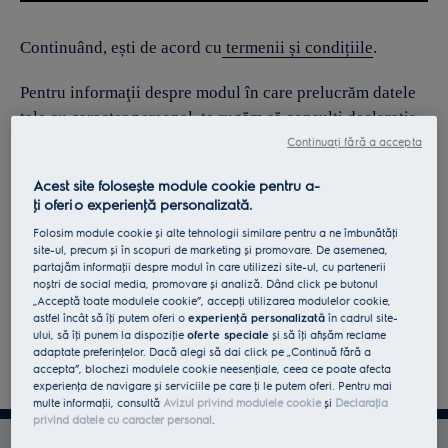
Continuând, ești de acord cu
termenii și condițiile
.
Pentru informaţii despre modul în care prelucrăm datele
tale cu caracter personal, te rugăm să consulţi declaraţia
noastră privind
protecţia Datelor
.
Continuați fără a accepta
Acest site folosește module cookie pentru a-
ţi oferi o experienţă personalizată.
Folosim module cookie și alte tehnologii similare pentru a ne îmbunătăţi
site-ul, precum și în scopuri de marketing și promovare. De asemenea,
partajăm informaţii despre modul în care utilizezi site-ul, cu partenerii
noștri de social media, promovare și analiză. Dând click pe butonul
„Acceptă toate modulele cookie”, accepţi utilizarea modulelor cookie,
astfel încât să îţi putem oferi o
experienţă personalizată
în cadrul site-
ului, să îţi punem la dispoziţie
oferte speciale
și să îţi afișăm reclame
adaptate preferinţelor. Dacă alegi să dai click pe „Continuă fără a
accepta”, blochezi modulele cookie neesenţiale, ceea ce poate afecta
experienţa de navigare și serviciile pe care ţi le putem oferi. Pentru mai
multe informaţii, consultă
Avizul privind modulele cookie
și
Declaraţia
privind datele cu caracter personal
.