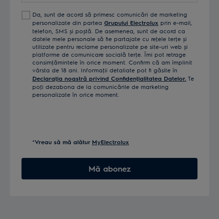
Da, sunt de acord să primesc comunicări de marketing
personalizate din partea
Grupului Electrolux
prin e-mail,
telefon, SMS și poștă. De asemenea, sunt de acord ca
datele mele personale să fie partajate cu reţele terţe și
utilizate pentru reclame personalizate pe site-uri web și
platforme de comunicare socială terţe. Îmi pot retrage
consimţămintele în orice moment. Confirm că am împlinit
vârsta de 18 ani. Informaţii detaliate pot fi găsite în
Declaraţia noastră privind Confidenţialitatea Datelor.
Te
poţi dezabona de la comunicările de marketing
personalizate în orice moment.
*Vreau să mă alătur
MyElectrolux
Mă abonez