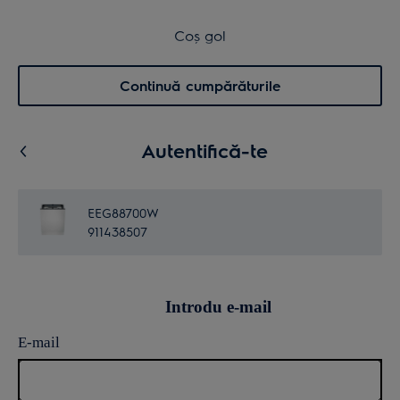
Retur în 14 zile
Coș de cumpărături
Coș gol
Cautare
0
Menu
Continuă cumpărăturile
Autentifică-te
EEG88700W
911438507
Introdu e-mail
E-mail