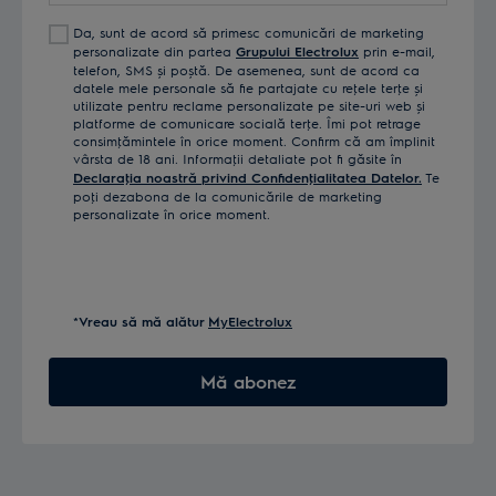
Da, sunt de acord să primesc comunicări de marketing
personalizate din partea
Grupului Electrolux
prin e-mail,
telefon, SMS și poștă. De asemenea, sunt de acord ca
datele mele personale să fie partajate cu reţele terţe și
utilizate pentru reclame personalizate pe site-uri web și
platforme de comunicare socială terţe. Îmi pot retrage
consimţămintele în orice moment. Confirm că am împlinit
vârsta de 18 ani. Informaţii detaliate pot fi găsite în
Declaraţia noastră privind Confidenţialitatea Datelor.
Te
poţi dezabona de la comunicările de marketing
personalizate în orice moment.
*Vreau să mă alătur
MyElectrolux
Mă abonez