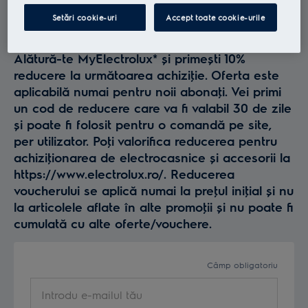
Profită la maxim de
Setări cookie-uri
Accept toate cookie-urile
Electrolux
Alătură-te MyElectrolux* și primești 10%
reducere la următoarea achiziţie. Oferta este
aplicabilă numai pentru noii abonaţi. Vei primi
un cod de reducere care va fi valabil 30 de zile
și poate fi folosit pentru o comandă pe site,
per utilizator. Poţi valorifica reducerea pentru
achiziţionarea de electrocasnice și accesorii la
https://www.electrolux.ro/. Reducerea
voucherului se aplică numai la preţul iniţial și nu
la articolele aflate în alte promoţii și nu poate fi
cumulată cu alte oferte/vouchere.
Câmp obligatoriu
Introdu e-mailul tău