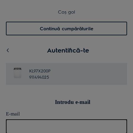
Transport inclus pentru comenzi >4.999 lei
Coș de cumpărături
Coș gol
Cautare
0
Menu
Continuă cumpărăturile
Autentifică-te
KL97X200P
911494025
Introdu e-mail
E-mail