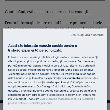
Continuând, ești de acord cu
termenii și condițiile
.
Pentru informaţii despre modul în care prelucrăm datele
tale cu caracter personal, te rugăm să consulţi declaraţia
noastră privind
protecţia Datelor
.
Continuați fără a accepta
Acest site folosește module cookie pentru a-
ţi oferi o experienţă personalizată.
Folosim module cookie și alte tehnologii similare pentru a ne îmbunătăţi
site-ul, precum și în scopuri de marketing și promovare. De asemenea,
partajăm informaţii despre modul în care utilizezi site-ul, cu partenerii
noștri de social media, promovare și analiză. Dând click pe butonul
„Acceptă toate modulele cookie”, accepţi utilizarea modulelor cookie,
astfel încât să îţi putem oferi o
experienţă personalizată
în cadrul site-
ului, să îţi punem la dispoziţie
oferte speciale
și să îţi afișăm reclame
adaptate preferinţelor. Dacă alegi să dai click pe „Continuă fără a
accepta”, blochezi modulele cookie neesenţiale, ceea ce poate afecta
experienţa de navigare și serviciile pe care ţi le putem oferi. Pentru mai
multe informaţii, consultă
Avizul privind modulele cookie
și
Declaraţia
privind datele cu caracter personal
.