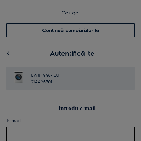
Transport inclus pentru comenzi >4.999 lei
Coș de cumpărături
Coș gol
Cautare
0
Menu
Continuă cumpărăturile
Autentifică-te
EW8F4484EU
914495301
Introdu e-mail
E-mail