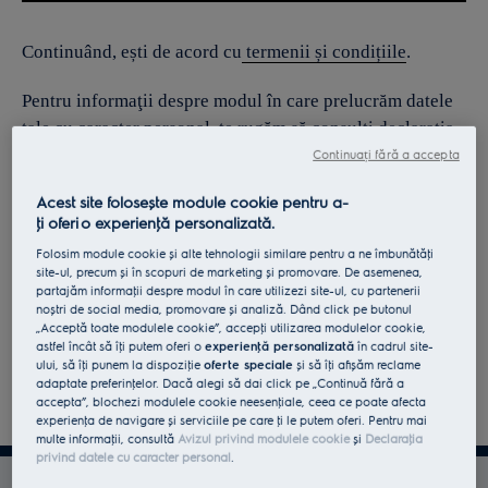
Continuând, ești de acord cu
termenii și condițiile
.
Pentru informaţii despre modul în care prelucrăm datele
tale cu caracter personal, te rugăm să consulţi declaraţia
noastră privind
protecţia Datelor
.
Continuați fără a accepta
Acest site folosește module cookie pentru a-
ţi oferi o experienţă personalizată.
Folosim module cookie și alte tehnologii similare pentru a ne îmbunătăţi
site-ul, precum și în scopuri de marketing și promovare. De asemenea,
partajăm informaţii despre modul în care utilizezi site-ul, cu partenerii
noștri de social media, promovare și analiză. Dând click pe butonul
„Acceptă toate modulele cookie”, accepţi utilizarea modulelor cookie,
astfel încât să îţi putem oferi o
experienţă personalizată
în cadrul site-
ului, să îţi punem la dispoziţie
oferte speciale
și să îţi afișăm reclame
adaptate preferinţelor. Dacă alegi să dai click pe „Continuă fără a
accepta”, blochezi modulele cookie neesenţiale, ceea ce poate afecta
experienţa de navigare și serviciile pe care ţi le putem oferi. Pentru mai
multe informaţii, consultă
Avizul privind modulele cookie
și
Declaraţia
privind datele cu caracter personal
.