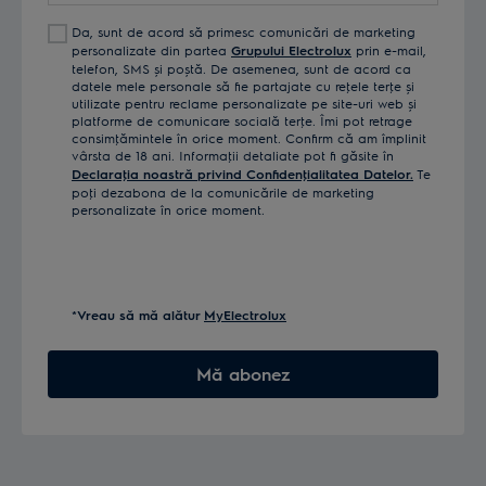
Da, sunt de acord să primesc comunicări de marketing
personalizate din partea
Grupului Electrolux
prin e-mail,
telefon, SMS și poștă. De asemenea, sunt de acord ca
datele mele personale să fie partajate cu reţele terţe și
utilizate pentru reclame personalizate pe site-uri web și
platforme de comunicare socială terţe. Îmi pot retrage
consimţămintele în orice moment. Confirm că am împlinit
vârsta de 18 ani. Informaţii detaliate pot fi găsite în
Declaraţia noastră privind Confidenţialitatea Datelor.
Te
poţi dezabona de la comunicările de marketing
personalizate în orice moment.
*Vreau să mă alătur
MyElectrolux
Mă abonez