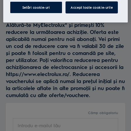
Profită la maxim de
Setări cookie-uri
Accept toate cookie-urile
Electrolux
Alătură-te MyElectrolux* și primești 10%
reducere la următoarea achiziţie. Oferta este
aplicabilă numai pentru noii abonaţi. Vei primi
un cod de reducere care va fi valabil 30 de zile
și poate fi folosit pentru o comandă pe site,
per utilizator. Poţi valorifica reducerea pentru
achiziţionarea de electrocasnice și accesorii la
https://www.electrolux.ro/. Reducerea
voucherului se aplică numai la preţul iniţial și nu
la articolele aflate în alte promoţii și nu poate fi
cumulată cu alte oferte/vouchere.
Câmp obligatoriu
Introdu e-mailul tău