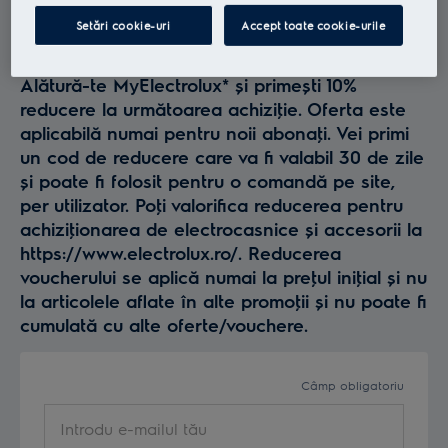
Profită la maxim de
Setări cookie-uri
Accept toate cookie-urile
Electrolux
Alătură-te MyElectrolux* și primești 10%
reducere la următoarea achiziţie. Oferta este
aplicabilă numai pentru noii abonaţi. Vei primi
un cod de reducere care va fi valabil 30 de zile
și poate fi folosit pentru o comandă pe site,
per utilizator. Poţi valorifica reducerea pentru
achiziţionarea de electrocasnice și accesorii la
https://www.electrolux.ro/. Reducerea
voucherului se aplică numai la preţul iniţial și nu
la articolele aflate în alte promoţii și nu poate fi
cumulată cu alte oferte/vouchere.
Câmp obligatoriu
Introdu e-mailul tău