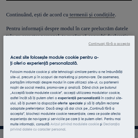
Continuând, ești de acord cu
termenii și condițiile
.
Pentru informaţii despre modul în care prelucrăm datele
tale cu caracter personal, te rugăm să consulţi declaraţia
noastră privind
protecţia Datelor
.
Continuați fără a accepta
Acest site folosește module cookie pentru a-
ţi oferi o experienţă personalizată.
Folosim module cookie și alte tehnologii similare pentru a ne îmbunătăţi
site-ul, precum și în scopuri de marketing și promovare. De asemenea,
partajăm informaţii despre modul în care utilizezi site-ul, cu partenerii
noștri de social media, promovare și analiză. Dând click pe butonul
„Acceptă toate modulele cookie”, accepţi utilizarea modulelor cookie,
astfel încât să îţi putem oferi o
experienţă personalizată
în cadrul site-
ului, să îţi punem la dispoziţie
oferte speciale
și să îţi afișăm reclame
adaptate preferinţelor. Dacă alegi să dai click pe „Continuă fără a
accepta”, blochezi modulele cookie neesenţiale, ceea ce poate afecta
experienţa de navigare și serviciile pe care ţi le putem oferi. Pentru mai
multe informaţii, consultă
Avizul privind modulele cookie
și
Declaraţia
privind datele cu caracter personal
.