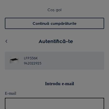
Transport inclus pentru comenzi >4.999 lei
Coș de cumpărături
Coș gol
Cautare
0
Menu
Continuă cumpărăturile
Autentifică-te
LFP336K
942022925
Introdu e-mail
E-mail