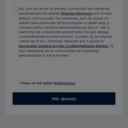
Da, sunt de acord să primesc comunicări de marketing
personalizate din partea
Grupului Electrolux
prin e-mail,
telefon, SMS și poștă. De asemenea, sunt de acord ca
datele mele personale să fie partajate cu reţele terţe și
utilizate pentru reclame personalizate pe site-uri web și
platforme de comunicare socială terţe. Îmi pot retrage
consimţămintele în orice moment. Confirm că am împlinit
vârsta de 18 ani. Informaţii detaliate pot fi găsite în
Declaraţia noastră privind Confidenţialitatea Datelor.
Te
poţi dezabona de la comunicările de marketing
personalizate în orice moment.
*Vreau să mă alătur
MyElectrolux
Mă abonez