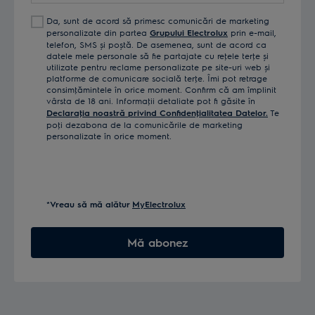
Da, sunt de acord să primesc comunicări de marketing
personalizate din partea
Grupului Electrolux
prin e-mail,
telefon, SMS și poștă. De asemenea, sunt de acord ca
datele mele personale să fie partajate cu reţele terţe și
utilizate pentru reclame personalizate pe site-uri web și
platforme de comunicare socială terţe. Îmi pot retrage
consimţămintele în orice moment. Confirm că am împlinit
vârsta de 18 ani. Informaţii detaliate pot fi găsite în
Declaraţia noastră privind Confidenţialitatea Datelor.
Te
poţi dezabona de la comunicările de marketing
personalizate în orice moment.
*Vreau să mă alătur
MyElectrolux
Mă abonez