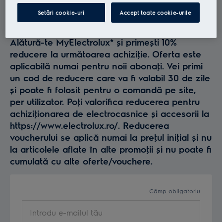
Profită la maxim de
Setări cookie-uri
Accept toate cookie-urile
Electrolux
Alătură-te MyElectrolux* și primești 10%
reducere la următoarea achiziţie. Oferta este
aplicabilă numai pentru noii abonaţi. Vei primi
un cod de reducere care va fi valabil 30 de zile
și poate fi folosit pentru o comandă pe site,
per utilizator. Poţi valorifica reducerea pentru
achiziţionarea de electrocasnice și accesorii la
https://www.electrolux.ro/. Reducerea
voucherului se aplică numai la preţul iniţial și nu
la articolele aflate în alte promoţii și nu poate fi
cumulată cu alte oferte/vouchere.
Câmp obligatoriu
Introdu e-mailul tău