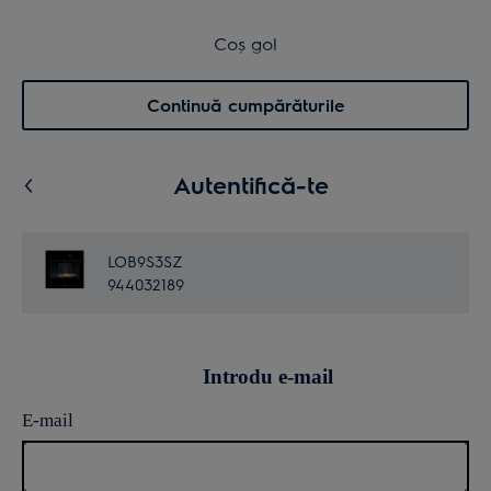
Transport inclus pentru comenzi >4.999 lei
Coș de cumpărături
Coș gol
Cautare
0
Menu
Continuă cumpărăturile
Autentifică-te
LOB9S3SZ
944032189
Introdu e-mail
E-mail