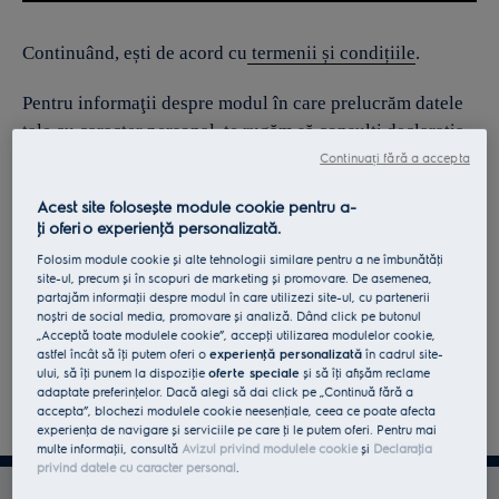
Continuând, ești de acord cu
termenii și condițiile
.
Pentru informaţii despre modul în care prelucrăm datele
tale cu caracter personal, te rugăm să consulţi declaraţia
noastră privind
protecţia Datelor
.
Continuați fără a accepta
Acest site folosește module cookie pentru a-
ţi oferi o experienţă personalizată.
Folosim module cookie și alte tehnologii similare pentru a ne îmbunătăţi
site-ul, precum și în scopuri de marketing și promovare. De asemenea,
partajăm informaţii despre modul în care utilizezi site-ul, cu partenerii
noștri de social media, promovare și analiză. Dând click pe butonul
„Acceptă toate modulele cookie”, accepţi utilizarea modulelor cookie,
astfel încât să îţi putem oferi o
experienţă personalizată
în cadrul site-
ului, să îţi punem la dispoziţie
oferte speciale
și să îţi afișăm reclame
adaptate preferinţelor. Dacă alegi să dai click pe „Continuă fără a
accepta”, blochezi modulele cookie neesenţiale, ceea ce poate afecta
experienţa de navigare și serviciile pe care ţi le putem oferi. Pentru mai
multe informaţii, consultă
Avizul privind modulele cookie
și
Declaraţia
privind datele cu caracter personal
.