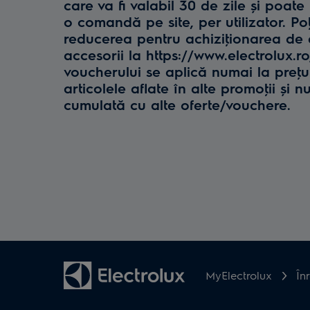
care va fi valabil 30 de zile și poate 
o comandă pe site, per utilizator. Poţ
reducerea pentru achiziţionarea de e
accesorii la https://www.electrolux.r
voucherului se aplică numai la preţul 
articolele aflate în alte promoţii și n
cumulată cu alte oferte/vouchere.
MyElectrolux
În