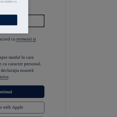
ind datele cu
 acord cu
termenii și
espre modul în care
e cu caracter personal,
 declaraţia noastră
telor
.