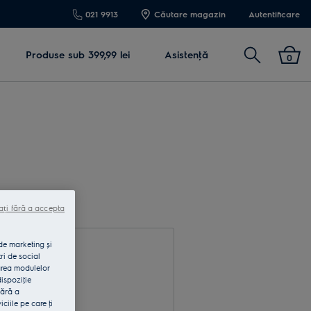
021 9913
Căutare magazin
Autentificare
Cautare
Produse sub 399,99 lei
Asistenţă
0
ați fără a accepta
 de marketing și
ri de social
area modulelor
dispoziţie
fără a
rodu e-mail
iile pe care ţi