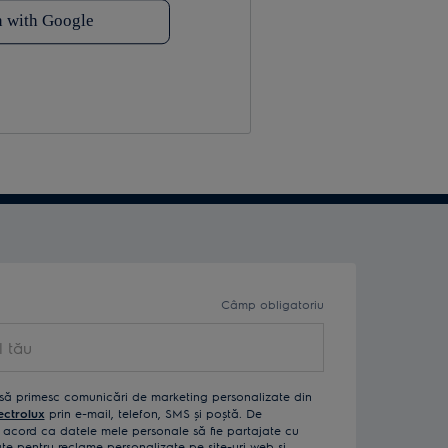
Câmp obligatoriu
ău
să primesc comunicări de marketing personalizate din
ectrolux
prin e-mail, telefon, SMS și poștă. De
acord ca datele mele personale să fie partajate cu
izate pentru reclame personalizate pe site-uri web și