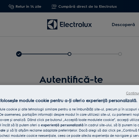
Retur în 14 zile
Cumpără direct de la Electrolux
Descoperă
Autentifică-te
Continu
 folosește module cookie pentru a-ţi oferi o experienţă personalizată.
le cookie și alte tehnologii similare pentru a ne îmbunătăţi site-ul, precum și în scopuri
e asemenea, partajăm informaţii despre modul în care utilizezi site-ul, cu partenerii noșt
vare și analiză. Dând click pe butonul „Acceptă toate modulele cookie”, accepţi utiliz
l încât să îţi putem oferi o
experienţă personalizată
în cadrul site-ului, să îţi punem la 
iale
și să îţi afișăm reclame adaptate preferinţelor. Dacă alegi să dai click pe „Continuă 
Int
ochezi modulele cookie neesenţiale, ceea ce poate afecta experienţa de navigare și servic