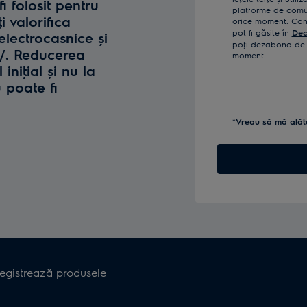
fi folosit pentru
platforme de comun
i valorifica
orice moment. Confi
pot fi găsite în
Dec
lectrocasnice și
poţi dezabona de l
o/. Reducerea
moment.
iniţial și nu la
u poate fi
*Vreau să mă alăt
registrează produsele