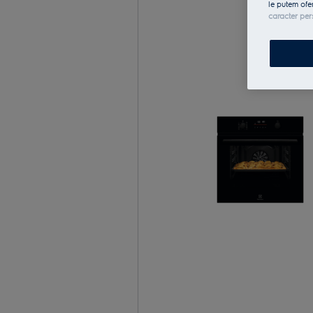
le putem ofe
caracter per