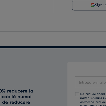
Introdu e-mailul t
10% reducere la
Da, sunt de acord 
licabilă numai
partea
Grupului El
d de reducere
asemenea, sunt de 
reţele terţe și util