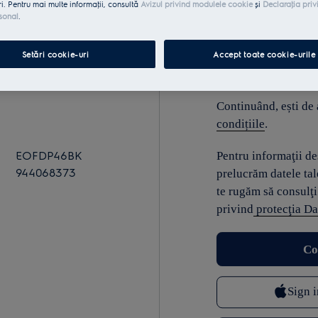
ri. Pentru mai multe informaţii, consultă
Avizul privind modulele cookie
și
Declaraţia priv
sonal
.
E-mail
Setări cookie-uri
Accept toate cookie-urile
Continuând, ești de
condițiile
.
EOFDP46BK
Pentru informaţii d
944068373
prelucrăm datele tal
te rugăm să consulţi
privind
protecţia Da