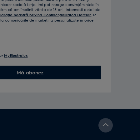
icare socială terţe. Îmi pot retrage consimţămintele în
rm că am împlinit vârsta de 18 ani. Informaţii detaliate
laraţia noastră privind Confidenţialitatea Datelor.
Te
a comunicările de marketing personalizate în orice
ur
MyElectrolux
Mă abonez