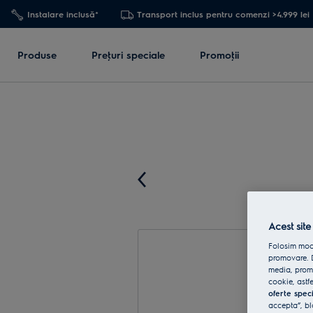
Instalare inclusă*
Transport inclus pentru comenzi >4.999 lei
Produse
Preţuri speciale
Promoţii
Acest site
Folosim modu
promovare. D
media, promo
cookie, astfe
oferte spec
accepta”, bl