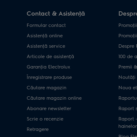
Contact & Asistenţă
Despre
Formular contact
Promoţii
Asistenţă online
Promoţii
Asistenţă service
Despre 
Articole de asistență
100 de a
Garanţia Electrolux
Premii & 
Înregistrare produse
Noutăţi 
Căutare magazin
Noua et
Căutare magazin online
Raportul
Abonare newsletter
Raport s
Scrie o recenzie
Raport 
hainelor
Retragere
Blog Ele