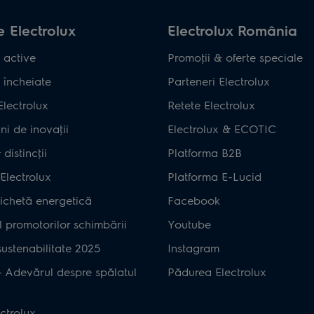
 Electrolux
Electrolux România
 active
Promoţii & oferte speciale
 încheiate
Parteneri Electrolux
Electrolux
Retete Electrolux
ni de inovaţii
Electrolux & ECOTIC
distincţii
Platforma B2B
Electrolux
Platforma E-Lucid
ichetă energetică
Facebook
 promotorilor schimbării
Youtube
ustenabilitate 2025
Instagram
– Adevărul despre spălatul
Pădurea Electrolux
ctrolux