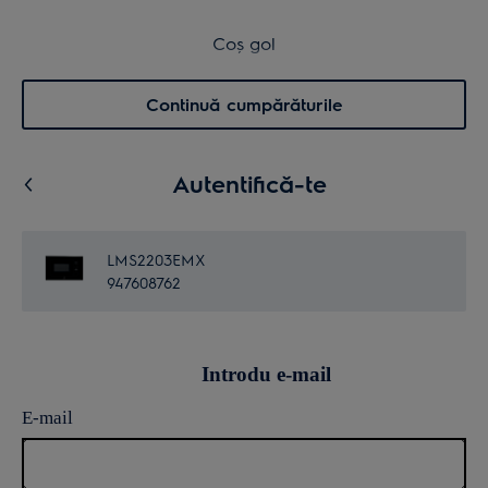
Retur în 14 zile
Coș de cumpărături
Coș gol
Cautare
0
Menu
Continuă cumpărăturile
Autentifică-te
LMS2203EMX
947608762
Introdu e-mail
E-mail