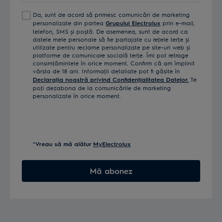
Da, sunt de acord să primesc comunicări de marketing
personalizate din partea
Grupului Electrolux
prin e-mail,
telefon, SMS și poștă. De asemenea, sunt de acord ca
datele mele personale să fie partajate cu reţele terţe și
utilizate pentru reclame personalizate pe site-uri web și
platforme de comunicare socială terţe. Îmi pot retrage
consimţămintele în orice moment. Confirm că am împlinit
vârsta de 18 ani. Informaţii detaliate pot fi găsite în
Declaraţia noastră privind Confidenţialitatea Datelor.
Te
poţi dezabona de la comunicările de marketing
personalizate în orice moment.
*Vreau să mă alătur
MyElectrolux
Mă abonez