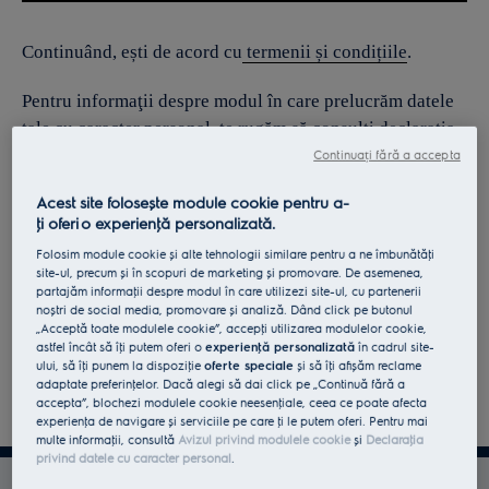
Continuând, ești de acord cu
termenii și condițiile
.
Pentru informaţii despre modul în care prelucrăm datele
tale cu caracter personal, te rugăm să consulţi declaraţia
noastră privind
protecţia Datelor
.
Continuați fără a accepta
Acest site folosește module cookie pentru a-
ţi oferi o experienţă personalizată.
Folosim module cookie și alte tehnologii similare pentru a ne îmbunătăţi
site-ul, precum și în scopuri de marketing și promovare. De asemenea,
partajăm informaţii despre modul în care utilizezi site-ul, cu partenerii
noștri de social media, promovare și analiză. Dând click pe butonul
„Acceptă toate modulele cookie”, accepţi utilizarea modulelor cookie,
astfel încât să îţi putem oferi o
experienţă personalizată
în cadrul site-
ului, să îţi punem la dispoziţie
oferte speciale
și să îţi afișăm reclame
adaptate preferinţelor. Dacă alegi să dai click pe „Continuă fără a
accepta”, blochezi modulele cookie neesenţiale, ceea ce poate afecta
experienţa de navigare și serviciile pe care ţi le putem oferi. Pentru mai
multe informaţii, consultă
Avizul privind modulele cookie
și
Declaraţia
privind datele cu caracter personal
.