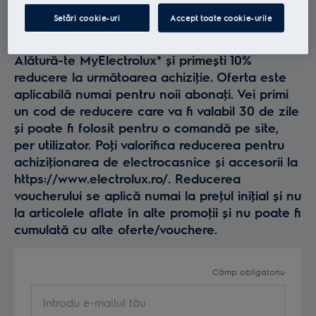
Profită la maxim de
Setări cookie-uri
Accept toate cookie-urile
Electrolux
Alătură-te MyElectrolux* și primești 10%
reducere la următoarea achiziţie. Oferta este
aplicabilă numai pentru noii abonaţi. Vei primi
un cod de reducere care va fi valabil 30 de zile
și poate fi folosit pentru o comandă pe site,
per utilizator. Poţi valorifica reducerea pentru
achiziţionarea de electrocasnice și accesorii la
https://www.electrolux.ro/. Reducerea
voucherului se aplică numai la preţul iniţial și nu
la articolele aflate în alte promoţii și nu poate fi
cumulată cu alte oferte/vouchere.
Câmp obligatoriu
Introdu e-mailul tău