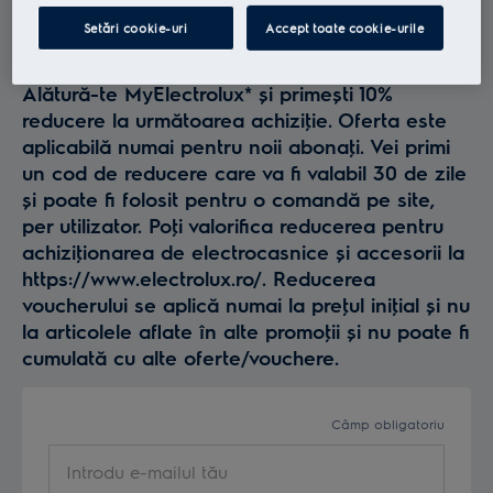
Profită la maxim de
Setări cookie-uri
Accept toate cookie-urile
Electrolux
Alătură-te MyElectrolux* și primești 10%
reducere la următoarea achiziţie. Oferta este
aplicabilă numai pentru noii abonaţi. Vei primi
un cod de reducere care va fi valabil 30 de zile
și poate fi folosit pentru o comandă pe site,
per utilizator. Poţi valorifica reducerea pentru
achiziţionarea de electrocasnice și accesorii la
https://www.electrolux.ro/. Reducerea
voucherului se aplică numai la preţul iniţial și nu
la articolele aflate în alte promoţii și nu poate fi
cumulată cu alte oferte/vouchere.
Câmp obligatoriu
Introdu e-mailul tău