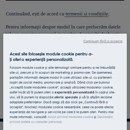
Continuând, ești de acord cu
termenii și condițiile
.
Pentru informaţii despre modul în care prelucrăm datele
tale cu caracter personal, te rugăm să consulţi declaraţia
noastră privind
protecţia Datelor
.
Continuați fără a accepta
Acest site folosește module cookie pentru a-
ţi oferi o experienţă personalizată.
Folosim module cookie și alte tehnologii similare pentru a ne îmbunătăţi
site-ul, precum și în scopuri de marketing și promovare. De asemenea,
partajăm informaţii despre modul în care utilizezi site-ul, cu partenerii
noștri de social media, promovare și analiză. Dând click pe butonul
„Acceptă toate modulele cookie”, accepţi utilizarea modulelor cookie,
astfel încât să îţi putem oferi o
experienţă personalizată
în cadrul site-
ului, să îţi punem la dispoziţie
oferte speciale
și să îţi afișăm reclame
adaptate preferinţelor. Dacă alegi să dai click pe „Continuă fără a
accepta”, blochezi modulele cookie neesenţiale, ceea ce poate afecta
experienţa de navigare și serviciile pe care ţi le putem oferi. Pentru mai
multe informaţii, consultă
Avizul privind modulele cookie
și
Declaraţia
privind datele cu caracter personal
.