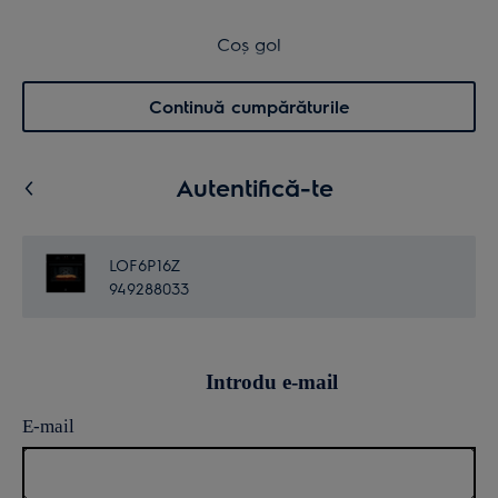
Transport inclus pentru comenzi >4.999 lei
Coș de cumpărături
Coș gol
Cautare
0
Menu
Continuă cumpărăturile
Autentifică-te
LOF6P16Z
949288033
Introdu e-mail
E-mail