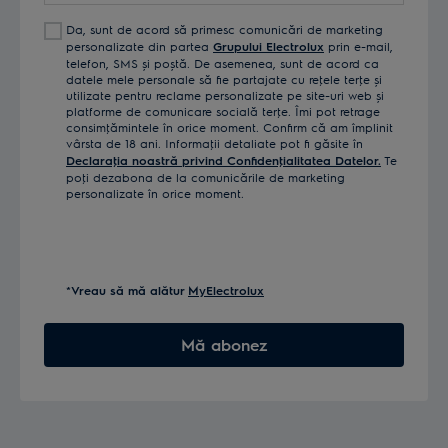
Da, sunt de acord să primesc comunicări de marketing
personalizate din partea
Grupului Electrolux
prin e-mail,
telefon, SMS și poștă. De asemenea, sunt de acord ca
datele mele personale să fie partajate cu reţele terţe și
utilizate pentru reclame personalizate pe site-uri web și
platforme de comunicare socială terţe. Îmi pot retrage
consimţămintele în orice moment. Confirm că am împlinit
vârsta de 18 ani. Informaţii detaliate pot fi găsite în
Declaraţia noastră privind Confidenţialitatea Datelor.
Te
poţi dezabona de la comunicările de marketing
personalizate în orice moment.
*Vreau să mă alătur
MyElectrolux
Mă abonez