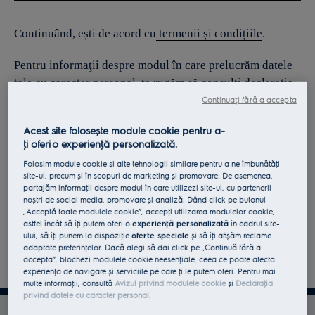
Continuând, ești de acord cu
termenii și condițiile
.
Pentru informaţii despre modul în care prelucrăm datele
tale cu caracter personal, te rugăm să consulţi declaraţia
noastră privind
protecţia Datelor
.
Continuați fără a accepta
Acest site folosește module cookie pentru a-
ţi oferi o experienţă personalizată.
Folosim module cookie și alte tehnologii similare pentru a ne îmbunătăţi
site-ul, precum și în scopuri de marketing și promovare. De asemenea,
partajăm informaţii despre modul în care utilizezi site-ul, cu partenerii
noștri de social media, promovare și analiză. Dând click pe butonul
„Acceptă toate modulele cookie”, accepţi utilizarea modulelor cookie,
astfel încât să îţi putem oferi o
experienţă personalizată
în cadrul site-
ului, să îţi punem la dispoziţie
oferte speciale
și să îţi afișăm reclame
adaptate preferinţelor. Dacă alegi să dai click pe „Continuă fără a
accepta”, blochezi modulele cookie neesenţiale, ceea ce poate afecta
experienţa de navigare și serviciile pe care ţi le putem oferi. Pentru mai
multe informaţii, consultă
Avizul privind modulele cookie
și
Declaraţia
privind datele cu caracter personal
.