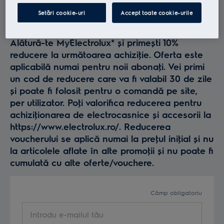
Profită la maxim de
Setări cookie-uri
Accept toate cookie-urile
Electrolux
Alătură-te MyElectrolux* și primești 10%
reducere la următoarea achiziţie. Oferta este
aplicabilă numai pentru noii abonaţi. Vei primi
un cod de reducere care va fi valabil 30 de zile
și poate fi folosit pentru o comandă pe site,
per utilizator. Poţi valorifica reducerea pentru
achiziţionarea de electrocasnice și accesorii la
https://www.electrolux.ro/. Reducerea
voucherului se aplică numai la preţul iniţial și nu
la articolele aflate în alte promoţii și nu poate fi
cumulată cu alte oferte/vouchere.
Câmp obligatoriu
Introdu e-mailul tău