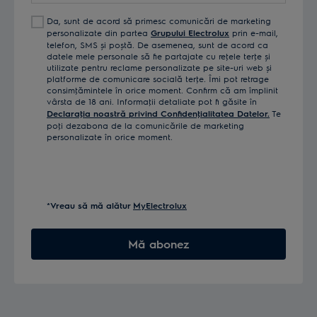
Da, sunt de acord să primesc comunicări de marketing
personalizate din partea
Grupului Electrolux
prin e-mail,
telefon, SMS și poștă. De asemenea, sunt de acord ca
datele mele personale să fie partajate cu reţele terţe și
utilizate pentru reclame personalizate pe site-uri web și
platforme de comunicare socială terţe. Îmi pot retrage
consimţămintele în orice moment. Confirm că am împlinit
vârsta de 18 ani. Informaţii detaliate pot fi găsite în
Declaraţia noastră privind Confidenţialitatea Datelor.
Te
poţi dezabona de la comunicările de marketing
personalizate în orice moment.
*Vreau să mă alătur
MyElectrolux
Mă abonez