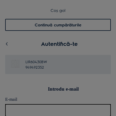
Transport inclus pentru comenzi >4.999 lei
Coș de cumpărături
Coș gol
Cautare
0
Menu
Continuă cumpărăturile
Autentifică-te
LIR60430BW
949492352
Introdu e-mail
E-mail