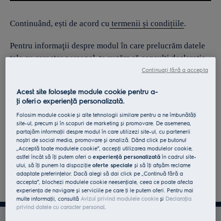
Continuând, ești de acord cu
termenii și condițiile
.
Pentru informaţii despre modul în care prelucrăm datele
tale cu caracter personal, te rugăm să consulţi declaraţia
noastră privind
protecţia Datelor
.
Continuați fără a accepta
Acest site folosește module cookie pentru a-
ţi oferi o experienţă personalizată.
Folosim module cookie și alte tehnologii similare pentru a ne îmbunătăţi
site-ul, precum și în scopuri de marketing și promovare. De asemenea,
partajăm informaţii despre modul în care utilizezi site-ul, cu partenerii
noștri de social media, promovare și analiză. Dând click pe butonul
„Acceptă toate modulele cookie”, accepţi utilizarea modulelor cookie,
astfel încât să îţi putem oferi o
experienţă personalizată
în cadrul site-
ului, să îţi punem la dispoziţie
oferte speciale
și să îţi afișăm reclame
adaptate preferinţelor. Dacă alegi să dai click pe „Continuă fără a
accepta”, blochezi modulele cookie neesenţiale, ceea ce poate afecta
experienţa de navigare și serviciile pe care ţi le putem oferi. Pentru mai
multe informaţii, consultă
Avizul privind modulele cookie
și
Declaraţia
privind datele cu caracter personal
.