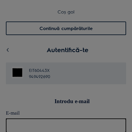
Transport inclus pentru comenzi >4.999 lei
Coș de cumpărături
Coș gol
Cautare
0
Menu
Continuă cumpărăturile
Autentifică-te
EIT60443X
949492690
Introdu e-mail
E-mail