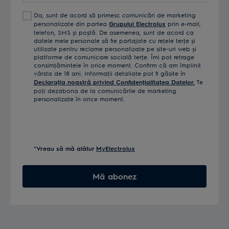
Da, sunt de acord să primesc comunicări de marketing
personalizate din partea
Grupului Electrolux
prin e-mail,
telefon, SMS și poștă. De asemenea, sunt de acord ca
datele mele personale să fie partajate cu reţele terţe și
utilizate pentru reclame personalizate pe site-uri web și
platforme de comunicare socială terţe. Îmi pot retrage
consimţămintele în orice moment. Confirm că am împlinit
vârsta de 18 ani. Informaţii detaliate pot fi găsite în
Declaraţia noastră privind Confidenţialitatea Datelor.
Te
poţi dezabona de la comunicările de marketing
personalizate în orice moment.
*Vreau să mă alătur
MyElectrolux
Mă abonez