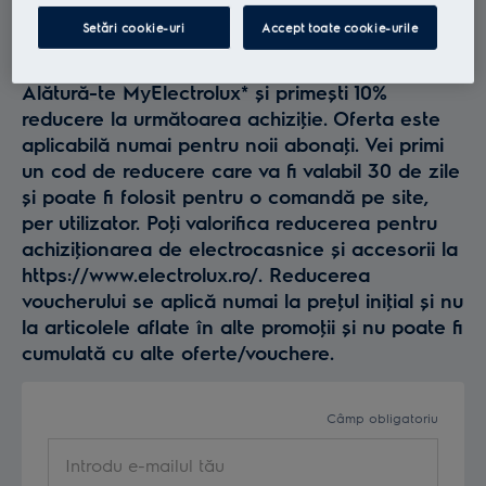
Profită la maxim de
Setări cookie-uri
Accept toate cookie-urile
Electrolux
Alătură-te MyElectrolux* și primești 10%
reducere la următoarea achiziţie. Oferta este
aplicabilă numai pentru noii abonaţi. Vei primi
un cod de reducere care va fi valabil 30 de zile
și poate fi folosit pentru o comandă pe site,
per utilizator. Poţi valorifica reducerea pentru
achiziţionarea de electrocasnice și accesorii la
https://www.electrolux.ro/. Reducerea
voucherului se aplică numai la preţul iniţial și nu
la articolele aflate în alte promoţii și nu poate fi
cumulată cu alte oferte/vouchere.
Câmp obligatoriu
Introdu e-mailul tău