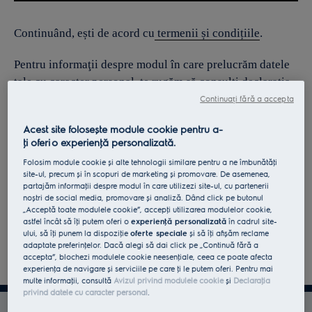
Continuând, ești de acord cu
termenii și condițiile
.
Pentru informaţii despre modul în care prelucrăm datele
tale cu caracter personal, te rugăm să consulţi declaraţia
noastră privind
protecţia Datelor
.
Continuați fără a accepta
Acest site folosește module cookie pentru a-
ţi oferi o experienţă personalizată.
Folosim module cookie și alte tehnologii similare pentru a ne îmbunătăţi
site-ul, precum și în scopuri de marketing și promovare. De asemenea,
partajăm informaţii despre modul în care utilizezi site-ul, cu partenerii
noștri de social media, promovare și analiză. Dând click pe butonul
„Acceptă toate modulele cookie”, accepţi utilizarea modulelor cookie,
astfel încât să îţi putem oferi o
experienţă personalizată
în cadrul site-
ului, să îţi punem la dispoziţie
oferte speciale
și să îţi afișăm reclame
adaptate preferinţelor. Dacă alegi să dai click pe „Continuă fără a
accepta”, blochezi modulele cookie neesenţiale, ceea ce poate afecta
experienţa de navigare și serviciile pe care ţi le putem oferi. Pentru mai
multe informaţii, consultă
Avizul privind modulele cookie
și
Declaraţia
privind datele cu caracter personal
.