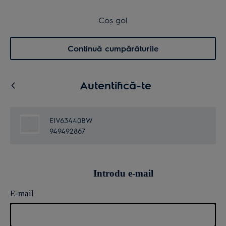
Transport inclus pentru comenzi >4.999 lei
Coș de cumpărături
Coș gol
Cautare
0
Menu
Continuă cumpărăturile
Autentifică-te
EIV63440BW
949492867
Introdu e-mail
E-mail