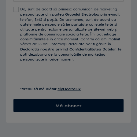
Da, sunt de acord să primesc comunicări de marketing
personalizate din partea
Grupului Electrolux
prin e-mail,
telefon, SMS și poștă. De asemenea, sunt de acord ca
datele mele personale să fie partajate cu reţele terţe și
utilizate pentru reclame personalizate pe site-uri web și
platforme de comunicare socială terţe. Îmi pot retrage
consimţămintele în orice moment. Confirm că am împlinit
vârsta de 18 ani. Informaţii detaliate pot fi găsite în
Declaraţia noastră privind Confidenţialitatea Datelor.
Te
poţi dezabona de la comunicările de marketing
personalizate în orice moment.
*Vreau să mă alătur
MyElectrolux
Mă abonez