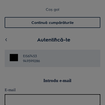
Transport inclus pentru comenzi >4.999 lei
Coș de cumpărături
Coș gol
Cautare
0
Menu
Continuă cumpărăturile
Autentifică-te
EIS67453
949599286
Introdu e-mail
E-mail