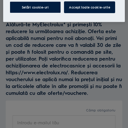
Profită la maxim de
Setări cookie-uri
Accept toate cookie-urile
Electrolux
Alătură-te MyElectrolux* și primești 10%
reducere la următoarea achiziţie. Oferta este
aplicabilă numai pentru noii abonaţi. Vei primi
un cod de reducere care va fi valabil 30 de zile
și poate fi folosit pentru o comandă pe site,
per utilizator. Poţi valorifica reducerea pentru
achiziţionarea de electrocasnice și accesorii la
https://www.electrolux.ro/. Reducerea
voucherului se aplică numai la preţul iniţial și nu
la articolele aflate în alte promoţii și nu poate fi
cumulată cu alte oferte/vouchere.
Câmp obligatoriu
Introdu e-mailul tău