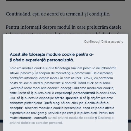
Continuând, ești de acord cu
termenii și condițiile
.
Pentru informaţii despre modul în care prelucrăm datele
tale cu caracter personal, te rugăm să consulţi declaraţia
noastră privind
protecţia Datelor
.
Continuați fără a accepta
Acest site folosește module cookie pentru a-
ţi oferi o experienţă personalizată.
Folosim module cookie și alte tehnologii similare pentru a ne îmbunătăţi
site-ul, precum și în scopuri de marketing și promovare. De asemenea,
partajăm informaţii despre modul în care utilizezi site-ul, cu partenerii
noștri de social media, promovare și analiză. Dând click pe butonul
„Acceptă toate modulele cookie”, accepţi utilizarea modulelor cookie,
astfel încât să îţi putem oferi o
experienţă personalizată
în cadrul site-
ului, să îţi punem la dispoziţie
oferte speciale
și să îţi afișăm reclame
adaptate preferinţelor. Dacă alegi să dai click pe „Continuă fără a
accepta”, blochezi modulele cookie neesenţiale, ceea ce poate afecta
experienţa de navigare și serviciile pe care ţi le putem oferi. Pentru mai
multe informaţii, consultă
Avizul privind modulele cookie
și
Declaraţia
privind datele cu caracter personal
.