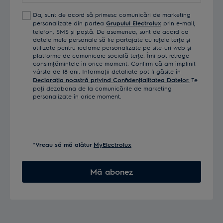
Da, sunt de acord să primesc comunicări de marketing
personalizate din partea
Grupului Electrolux
prin e-mail,
telefon, SMS și poștă. De asemenea, sunt de acord ca
datele mele personale să fie partajate cu reţele terţe și
utilizate pentru reclame personalizate pe site-uri web și
platforme de comunicare socială terţe. Îmi pot retrage
consimţămintele în orice moment. Confirm că am împlinit
vârsta de 18 ani. Informaţii detaliate pot fi găsite în
Declaraţia noastră privind Confidenţialitatea Datelor.
Te
poţi dezabona de la comunicările de marketing
personalizate în orice moment.
*Vreau să mă alătur
MyElectrolux
Mă abonez