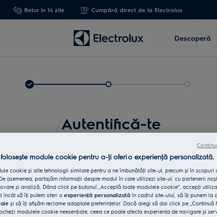
Retur în 14 zile
Cumpără direct de la Electrolux
Descoperă
Autentifică-te
Continu
 folosește module cookie pentru a-ţi oferi o experienţă personalizată.
le cookie și alte tehnologii similare pentru a ne îmbunătăţi site-ul, precum și în scopuri
e asemenea, partajăm informaţii despre modul în care utilizezi site-ul, cu partenerii noșt
vare și analiză. Dând click pe butonul „Acceptă toate modulele cookie”, accepţi utiliz
l încât să îţi putem oferi o
experienţă personalizată
în cadrul site-ului, să îţi punem la 
iale
și să îţi afișăm reclame adaptate preferinţelor. Dacă alegi să dai click pe „Continuă 
Int
ochezi modulele cookie neesenţiale, ceea ce poate afecta experienţa de navigare și servic