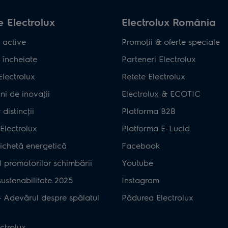
 Electrolux
Electrolux România
 active
Promoţii & oferte speciale
 încheiate
Parteneri Electrolux
Electrolux
Retete Electrolux
ni de inovaţii
Electrolux & ECOTIC
distincţii
Platforma B2B
Electrolux
Platforma E-Lucid
ichetă energetică
Facebook
 promotorilor schimbării
Youtube
ustenabilitate 2025
Instagram
– Adevărul despre spălatul
Pădurea Electrolux
ctrolux