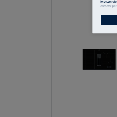
le putem ofe
caracter per