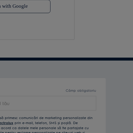
Câmp obligatoriu
ău
să primesc comunicări de marketing personalizate din
ectrolux
prin e-mail, telefon, SMS și poștă. De
acord ca datele mele personale să fie partajate cu
izate pentru reclame personalizate pe site-uri web și