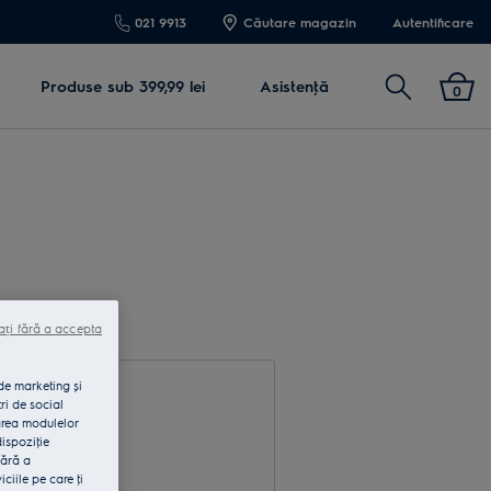
021 9913
Căutare magazin
Autentificare
Cautare
Produse sub 399,99 lei
Asistenţă
0
ați fără a accepta
 de marketing și
ri de social
area modulelor
dispoziţie
fără a
rodu e-mail
iile pe care ţi