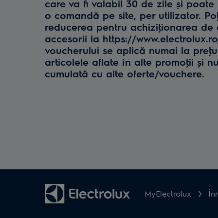
care va fi valabil 30 de zile și poate 
o comandă pe site, per utilizator. Poţ
reducerea pentru achiziţionarea de e
accesorii la https://www.electrolux.r
voucherului se aplică numai la preţul 
articolele aflate în alte promoţii și n
cumulată cu alte oferte/vouchere.
MyElectrolux
În