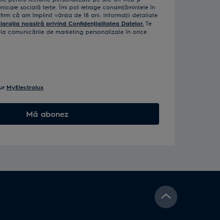
icare socială terţe. Îmi pot retrage consimţămintele în
rm că am împlinit vârsta de 18 ani. Informaţii detaliate
laraţia noastră privind Confidenţialitatea Datelor.
Te
a comunicările de marketing personalizate în orice
ur
MyElectrolux
Mă abonez