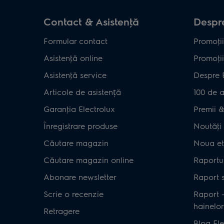
Contact & Asistenţă
Despre
Formular contact
Promoţii
Asistenţă online
Promoţii
Asistenţă service
Despre 
Articole de asistență
100 de a
Garanţia Electrolux
Premii & 
Înregistrare produse
Noutăţi 
Căutare magazin
Noua et
Căutare magazin online
Raportul
Abonare newsletter
Raport s
Scrie o recenzie
Raport 
hainelor
Retragere
Blog Ele