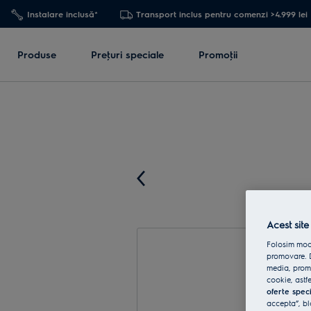
Instalare inclusă*
Transport inclus pentru comenzi >4.999 lei
Produse
Preţuri speciale
Promoţii
Acest site
Folosim modu
promovare. D
media, promo
cookie, astfe
oferte spec
accepta”, bl