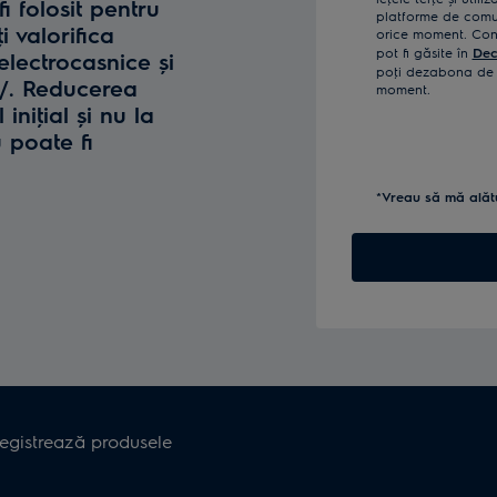
fi folosit pentru
platforme de comun
i valorifica
orice moment. Confi
pot fi găsite în
Dec
lectrocasnice și
poţi dezabona de l
o/. Reducerea
moment.
iniţial și nu la
u poate fi
*Vreau să mă alăt
registrează produsele