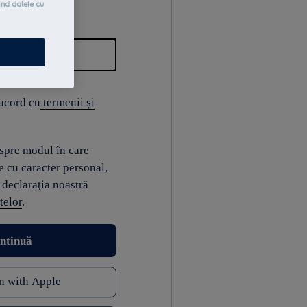
ind datele cu
 acord cu
termenii și
espre modul în care
e cu caracter personal,
 declaraţia noastră
telor
.