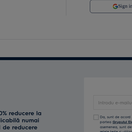
Introdu e-mailul t
10% reducere la
Da, sunt de acord 
licabilă numai
partea
Grupului El
d de reducere
asemenea, sunt de 
reţele terţe și util