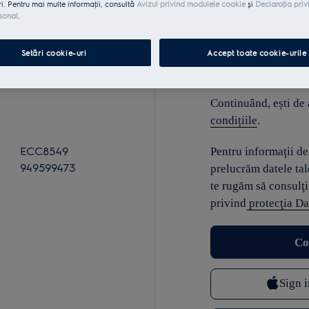
ri. Pentru mai multe informaţii, consultă
Avizul privind modulele cookie
și
Declaraţia priv
sonal
.
E-mail
Setări cookie-uri
Accept toate cookie-urile
Continuând, ești de
condițiile
.
ECC8549
Pentru informaţii d
949599473
prelucrăm datele tal
te rugăm să consulţi
privind
protecţia Da