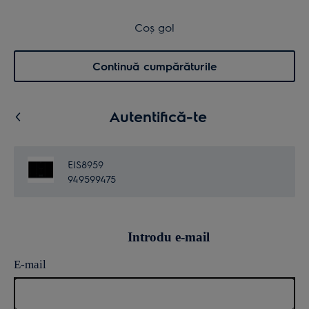
Transport inclus pentru comenzi >4.999 lei
Coș de cumpărături
Coș gol
Cautare
0
Menu
Continuă cumpărăturile
Autentifică-te
EIS8959
949599475
Introdu e-mail
E-mail