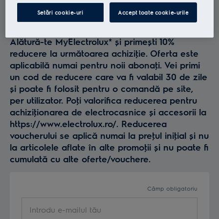
Profită la maxim de
Setări cookie-uri
Accept toate cookie-urile
Electrolux
Alătură-te MyElectrolux* și primești 10%
reducere la următoarea achiziţie. Oferta este
aplicabilă numai pentru noii abonaţi. Vei primi
un cod de reducere care va fi valabil 30 de zile
și poate fi folosit pentru o comandă pe site,
per utilizator. Poţi valorifica reducerea pentru
achiziţionarea de electrocasnice și accesorii la
https://www.electrolux.ro/. Reducerea
voucherului se aplică numai la preţul iniţial și nu
la articolele aflate în alte promoţii și nu poate fi
cumulată cu alte oferte/vouchere.
Câmp obligatoriu
Introdu e-mailul tău