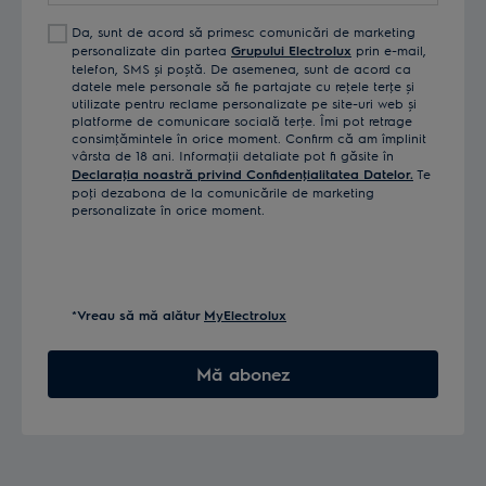
Da, sunt de acord să primesc comunicări de marketing
personalizate din partea
Grupului Electrolux
prin e-mail,
telefon, SMS și poștă. De asemenea, sunt de acord ca
datele mele personale să fie partajate cu reţele terţe și
utilizate pentru reclame personalizate pe site-uri web și
platforme de comunicare socială terţe. Îmi pot retrage
consimţămintele în orice moment. Confirm că am împlinit
vârsta de 18 ani. Informaţii detaliate pot fi găsite în
Declaraţia noastră privind Confidenţialitatea Datelor.
Te
poţi dezabona de la comunicările de marketing
personalizate în orice moment.
*Vreau să mă alătur
MyElectrolux
Mă abonez