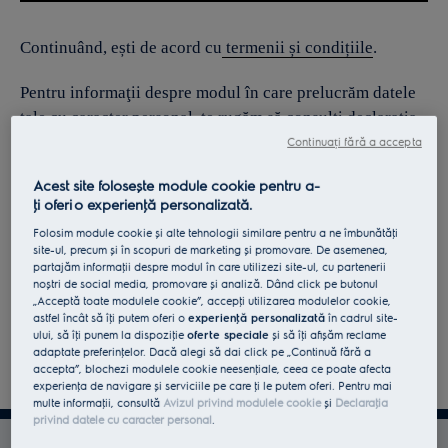
Continuând, ești de acord cu
termenii și condițiile
.
Pentru informaţii despre modul în care prelucrăm datele
tale cu caracter personal, te rugăm să consulţi declaraţia
noastră privind
protecţia Datelor
.
Continuați fără a accepta
Acest site folosește module cookie pentru a-
ţi oferi o experienţă personalizată.
Folosim module cookie și alte tehnologii similare pentru a ne îmbunătăţi
site-ul, precum și în scopuri de marketing și promovare. De asemenea,
partajăm informaţii despre modul în care utilizezi site-ul, cu partenerii
noștri de social media, promovare și analiză. Dând click pe butonul
„Acceptă toate modulele cookie”, accepţi utilizarea modulelor cookie,
astfel încât să îţi putem oferi o
experienţă personalizată
în cadrul site-
ului, să îţi punem la dispoziţie
oferte speciale
și să îţi afișăm reclame
adaptate preferinţelor. Dacă alegi să dai click pe „Continuă fără a
accepta”, blochezi modulele cookie neesenţiale, ceea ce poate afecta
experienţa de navigare și serviciile pe care ţi le putem oferi. Pentru mai
multe informaţii, consultă
Avizul privind modulele cookie
și
Declaraţia
privind datele cu caracter personal
.