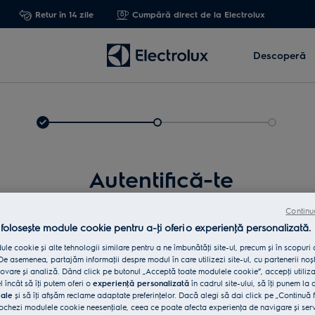
Retur în 14 zile
Cumpără direct de la Electrolux
Descoperă
Autentifică-te
Continu
 folosește module cookie pentru a-ţi oferi o experienţă personalizată.
le cookie și alte tehnologii similare pentru a ne îmbunătăţi site-ul, precum și în scopuri
e asemenea, partajăm informaţii despre modul în care utilizezi site-ul, cu partenerii noșt
vare și analiză. Dând click pe butonul „Acceptă toate modulele cookie”, accepţi utiliz
l încât să îţi putem oferi o
experienţă personalizată
în cadrul site-ului, să îţi punem la 
iale
și să îţi afișăm reclame adaptate preferinţelor. Dacă alegi să dai click pe „Continuă 
Int
ochezi modulele cookie neesenţiale, ceea ce poate afecta experienţa de navigare și servic