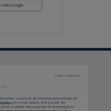
Câmp obligatoriu
ău
să primesc comunicări de marketing personalizate din
ectrolux
prin e-mail, telefon, SMS și poștă. De
acord ca datele mele personale să fie partajate cu
izate pentru reclame personalizate pe site-uri web și