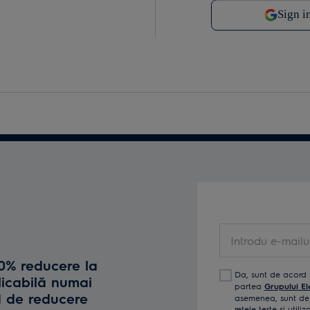
Introdu e-mailul t
10% reducere la
Da, sunt de acord 
licabilă numai
partea
Grupului El
d de reducere
asemenea, sunt de 
reţele terţe și util