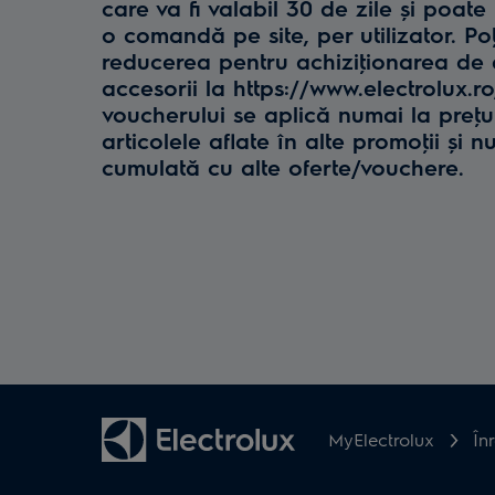
care va fi valabil 30 de zile și poate 
o comandă pe site, per utilizator. Poţ
reducerea pentru achiziţionarea de e
accesorii la https://www.electrolux.r
voucherului se aplică numai la preţul 
articolele aflate în alte promoţii și n
cumulată cu alte oferte/vouchere.
MyElectrolux
În