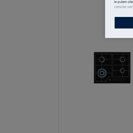
le putem ofe
caracter per