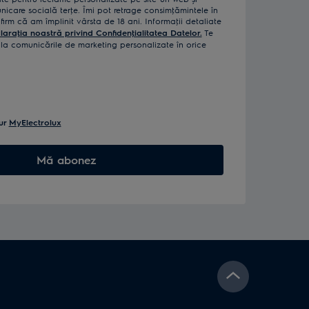
icare socială terţe. Îmi pot retrage consimţămintele în
rm că am împlinit vârsta de 18 ani. Informaţii detaliate
laraţia noastră privind Confidenţialitatea Datelor.
Te
a comunicările de marketing personalizate în orice
ur
MyElectrolux
Mă abonez