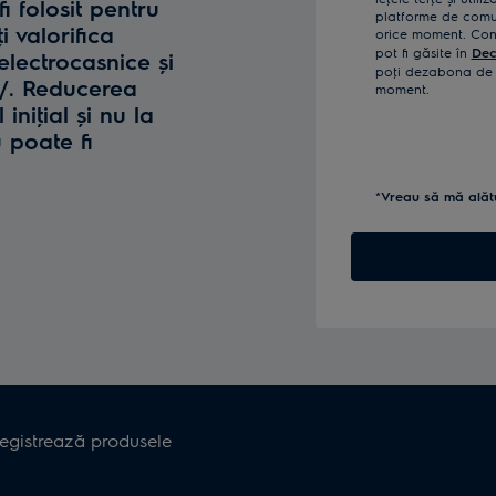
fi folosit pentru
platforme de comun
i valorifica
orice moment. Confi
pot fi găsite în
Dec
lectrocasnice și
poţi dezabona de l
o/. Reducerea
moment.
iniţial și nu la
u poate fi
*Vreau să mă alăt
registrează produsele