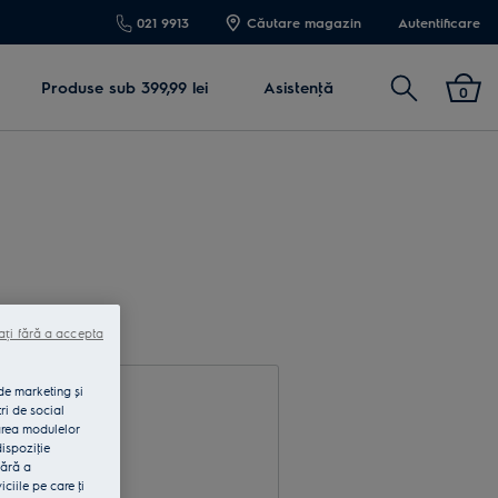
021 9913
Căutare magazin
Autentificare
Cautare
Produse sub 399,99 lei
Asistenţă
0
ați fără a accepta
 de marketing și
ri de social
area modulelor
dispoziţie
fără a
rodu e-mail
iile pe care ţi