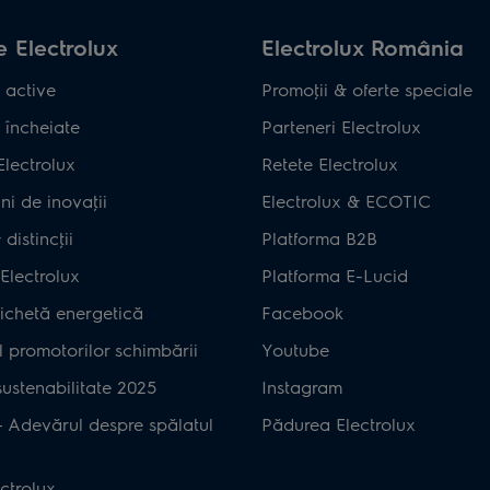
 Electrolux
Electrolux România
 active
Promoţii & oferte speciale
 încheiate
Parteneri Electrolux
Electrolux
Retete Electrolux
ni de inovaţii
Electrolux & ECOTIC
distincţii
Platforma B2B
Electrolux
Platforma E-Lucid
ichetă energetică
Facebook
 promotorilor schimbării
Youtube
ustenabilitate 2025
Instagram
– Adevărul despre spălatul
Pădurea Electrolux
ctrolux