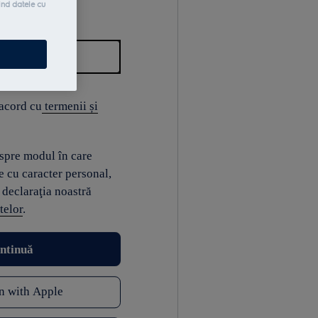
ind datele cu
 acord cu
termenii și
espre modul în care
e cu caracter personal,
 declaraţia noastră
telor
.