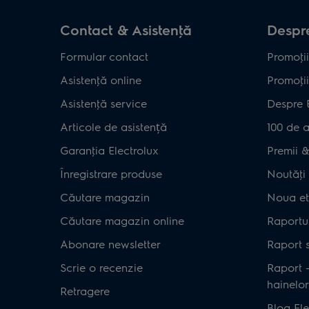
Contact & Asistenţă
Despre
Formular contact
Promoţii
Asistenţă online
Promoţii
Asistenţă service
Despre 
Articole de asistență
100 de a
Garanţia Electrolux
Premii & 
Înregistrare produse
Noutăţi 
Căutare magazin
Noua et
Căutare magazin online
Raportul
Abonare newsletter
Raport s
Scrie o recenzie
Raport 
hainelor
Retragere
Blog Ele