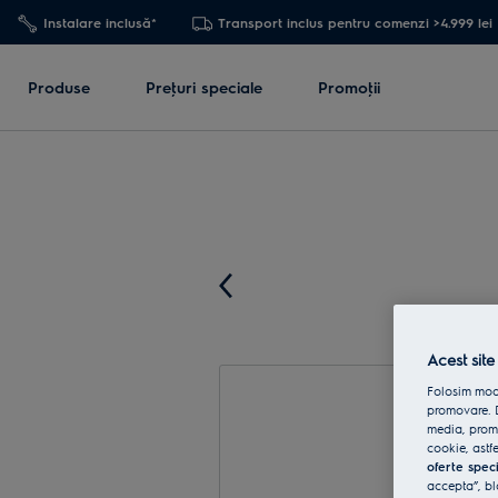
Instalare inclusă*
Transport inclus pentru comenzi >4.999 lei
Produse
Preţuri speciale
Promoţii
Acest site
Folosim modu
promovare. D
media, promo
cookie, astfe
oferte spec
accepta”, bl