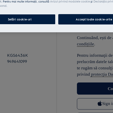
ri. Pentru mai multe informaţii, consultă
Avizul privind modulele cookie
și
Declaraţia priv
sonal
.
E-mail
Setări cookie-uri
Accept toate cookie-urile
Continuând, ești de
condițiile
.
KGS6436K
Pentru informaţii d
949641099
prelucrăm datele tal
te rugăm să consulţi
privind
protecţia Da