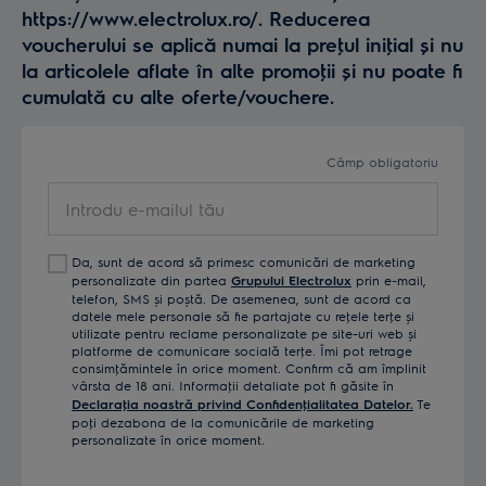
https://www.electrolux.ro/. Reducerea
voucherului se aplică numai la preţul iniţial și nu
la articolele aflate în alte promoţii și nu poate fi
cumulată cu alte oferte/vouchere.
Câmp obligatoriu
Introdu
e-
mailul
Da, sunt de acord să primesc comunicări de marketing
tău
personalizate din partea
Grupului Electrolux
prin e-mail,
telefon, SMS și poștă. De asemenea, sunt de acord ca
datele mele personale să fie partajate cu reţele terţe și
utilizate pentru reclame personalizate pe site-uri web și
platforme de comunicare socială terţe. Îmi pot retrage
consimţămintele în orice moment. Confirm că am împlinit
vârsta de 18 ani. Informaţii detaliate pot fi găsite în
Declaraţia noastră privind Confidenţialitatea Datelor.
Te
poţi dezabona de la comunicările de marketing
personalizate în orice moment.