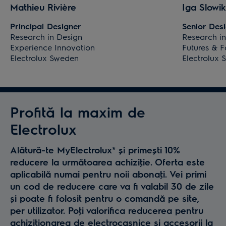
Mathieu Rivière
Iga Slowi
Principal Designer
Senior Des
Research in Design
Research i
Experience Innovation
Futures & F
Electrolux Sweden
Electrolux
Profită la maxim de
Electrolux
Alătură-te MyElectrolux* și primești 10%
reducere la următoarea achiziţie. Oferta este
aplicabilă numai pentru noii abonaţi. Vei primi
un cod de reducere care va fi valabil 30 de zile
și poate fi folosit pentru o comandă pe site,
per utilizator. Poţi valorifica reducerea pentru
achiziţionarea de electrocasnice și accesorii la