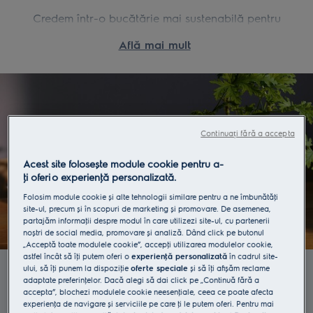
Credem într-o bucătărie mai sustenabilă pentru
viitor. Tehnicile de preparare a alimentelor și
Află mai mult
obiceiurile alimentare durabile sunt esenţiale pentru
sănătatea noastră, dar și pentru sănătatea planetei
noastre. În calitate de producător global de
electrocasnice de uz casnic și lider în
sustenabilitate, datoria noastră este să acţionăm
responsabil. Cu ajutorul insight-urilor de pe piaţa
Continuați fără a accepta
de consum și soluţiilor inovatoare pe care le avem,
Acest site folosește module cookie pentru a-
ne dorim să încurajăm consumatorii să opteze
ţi oferi o experienţă personalizată.
pentru un stil de viaţă durabil. Cu toate acestea,
Folosim module cookie și alte tehnologii similare pentru a ne îmbunătăţi
dacă există un lucru cert în această provocare,
site-ul, precum și în scopuri de marketing și promovare. De asemenea,
este faptul că această luptă nu poate fi dusă doar
partajăm informaţii despre modul în care utilizezi site-ul, cu partenerii
noștri de social media, promovare și analiză. Dând click pe butonul
de câţiva dintre noi. Avem nevoie de parteneri
„Acceptă toate modulele cookie”, accepţi utilizarea modulelor cookie,
împreună cu care să dezvoltăm noi soluţii, iar acest
Obiectiv
astfel încât să îţi putem oferi o
experienţă personalizată
în cadrul site-
concurs reprezintă o oportunitate foarte bună
ului, să îţi punem la dispoziţie
oferte speciale
și să îţi afișăm reclame
adaptate preferinţelor. Dacă alegi să dai click pe „Continuă fără a
pentru a duce la îndeplinire obiectivul nostru.
Obiectivul tău este să explorezi felul în care
accepta”, blochezi modulele cookie neesenţiale, ceea ce poate afecta
experienţa de navigare și serviciile pe care ţi le putem oferi. Pentru mai
spaţiul bucătăriei poate fi redefinit pentru a