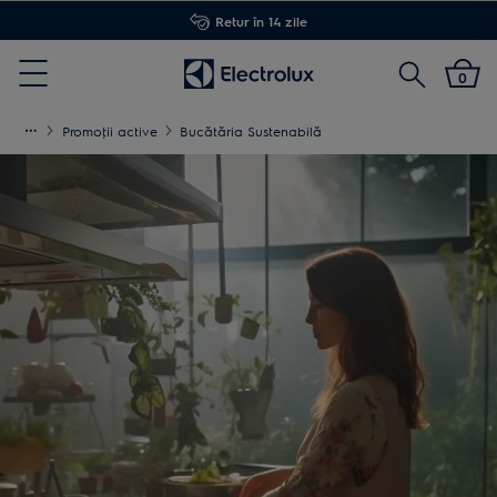
Retur în 14 zile
Cautare
0
Menu
Promoţii active
Bucătăria Sustenabilă