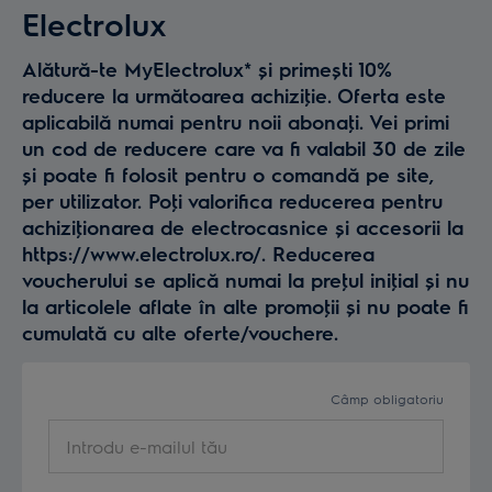
Electrolux
Alătură-te MyElectrolux* și primești 10%
reducere la următoarea achiziţie. Oferta este
aplicabilă numai pentru noii abonaţi. Vei primi
un cod de reducere care va fi valabil 30 de zile
și poate fi folosit pentru o comandă pe site,
per utilizator. Poţi valorifica reducerea pentru
achiziţionarea de electrocasnice și accesorii la
https://www.electrolux.ro/. Reducerea
voucherului se aplică numai la preţul iniţial și nu
la articolele aflate în alte promoţii și nu poate fi
cumulată cu alte oferte/vouchere.
Câmp obligatoriu
Introdu
e-
mailul