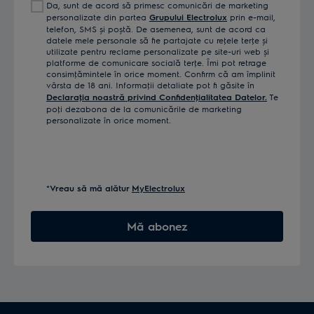
Da, sunt de acord să primesc comunicări de marketing
tău
personalizate din partea
Grupului Electrolux
prin e-mail,
telefon, SMS și poștă. De asemenea, sunt de acord ca
datele mele personale să fie partajate cu reţele terţe și
utilizate pentru reclame personalizate pe site-uri web și
platforme de comunicare socială terţe. Îmi pot retrage
consimţămintele în orice moment. Confirm că am împlinit
vârsta de 18 ani. Informaţii detaliate pot fi găsite în
Declaraţia noastră privind Confidenţialitatea Datelor.
Te
poţi dezabona de la comunicările de marketing
personalizate în orice moment.
*Vreau să mă alătur
MyElectrolux
Mă abonez