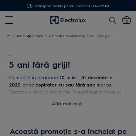
Transport inclus pentru comenzi >4.999 lei
Cautare
0
Menu
Promoţii active
Promoţie aspiratoare 5 ani fără griji!
.
5 ani fără griji!
Cumpără în perioada
10 iulie - 31 decembrie
2020
orice
aspirator cu sau fără sac
marca
Electrolux aflat în promoţie,
înregistrează produsul
aici
în 30 de zile calendaristice de la data
Află mai mult
achiziţiei și beneficiezi de
5 ani garanţie*
!
*cei 5 ani de garanţie cuprind garanţia legală de
conformitate de 2 ani și perioada de garanţie
comercială de 3 ani.
Această promoţie s-a încheiat pe