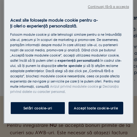
Continuați fără a accepta
Perioada promoţiei
Înregistra
Acest site folosește module cookie pentru a-
ţi oferi o experienţă personalizată.
10 iulie - 31 decembrie 2020
Data limită
Folosim module cookie și alte tehnologii similare pentru a ne îmbunătăţi
data achiziţ
Orice achiziţie efectuată înainte de 10 iulie
site-ul, precum și în scopuri de marketing și promovare. De asemenea,
partajăm informaţii despre modul în care utilizezi site-ul, cu partenerii
2020 sau după 31 decembrie 2020 nu va fi
Pentru a înr
noștri de social media, promovare și analiză. Dând click pe butonul
luată în considerare.
să încarci o
„Acceptă toate modulele cookie”, accepţi utilizarea modulelor cookie,
care dovede
astfel încât să îţi putem oferi o
experienţă personalizată
în cadrul site-
REGULAMENT
perioada c
ului, să îţi punem la dispoziţie
oferte speciale
și să îţi afișăm reclame
adaptate preferinţelor. Dacă alegi să dai click pe „Continuă fără a
fotografia p
accepta”, blochezi modulele cookie neesenţiale, ceea ce poate afecta
produsului.
experienţa de navigare și serviciile pe care ţi le putem oferi. Pentru mai
multe informaţii, consultă
Avizul privind modulele cookie
și
Declaraţia
privind datele cu caracter personal
.
Setări cookie-uri
Accept toate cookie-urile
ATENŢIE!
Pentru înregistrare
NU
se acceptă bonuri primite de la
curieri sau AWB-uri. Este necesar să atașezi factura