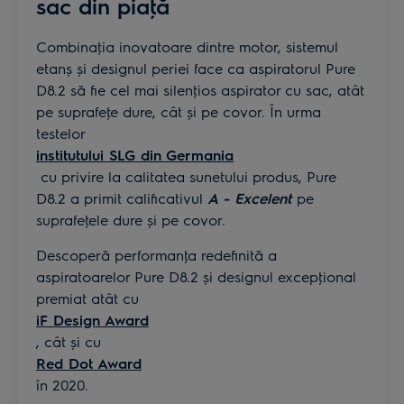
sac din piaţă
Combinaţia inovatoare dintre motor, sistemul
etanș și designul periei face ca aspiratorul Pure
D8.2 să fie cel mai silenţios aspirator cu sac, atât
pe suprafeţe dure, cât și pe covor. În urma
testelor
institutului SLG din Germania
cu privire la calitatea sunetului produs, Pure
D8.2 a primit calificativul
A - Excelent
pe
suprafeţele dure și pe covor.
Descoperă performanţa redefinită a
aspiratoarelor Pure D8.2 și designul excepţional
premiat atât cu
iF Design Award
, cât și cu
Red Dot Award
în 2020.