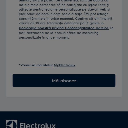
datele mele personale să fie partajate cu reţele terţe și
utilizate pentru reclame personalizate pe site-uri web și
platforme de comunicare socială terţe. Îmi pot retrage
consimţămintele în orice moment. Confirm că am împlinit
vârsta de 18 ani. Informaţii detaliate pot fi găsite în
Declaraţia noastră privind Confidenţialitatea Datelor.
Te
poţi dezabona de la comunicările de marketing
personalizate în orice moment.
*Vreau să mă alătur
MyElectrolux
Mă abonez