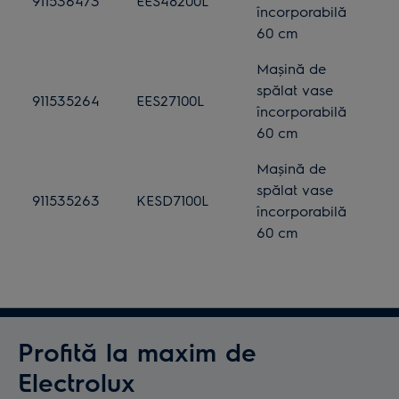
911536473
EES48200L
încorporabilă
60 cm
Mașină de
spălat vase
911535264
EES27100L
încorporabilă
60 cm
Mașină de
spălat vase
911535263
KESD7100L
încorporabilă
60 cm
Profită la maxim de
Electrolux