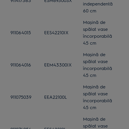
911417363
ESM89300SX
independentă
60 cm
Mașină de
spălat vase
911064015
EES42210IX
încorporabilă
45 cm
Mașină de
spălat vase
911064016
EEM43300IX
încorporabilă
45 cm
Mașină de
spălat vase
911075039
EEA22100L
încorporabilă
45 cm
Mașină de
spălat vase