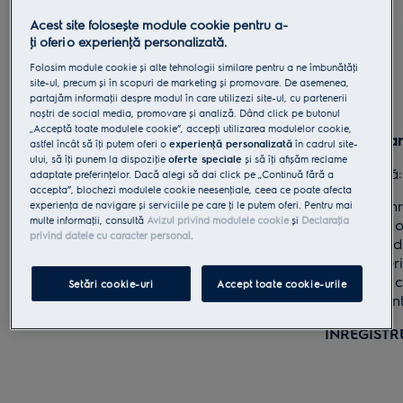
Acest site folosește module cookie pentru a-
ţi oferi o experienţă personalizată.
Folosim module cookie și alte tehnologii similare pentru a ne îmbunătăţi
site-ul, precum și în scopuri de marketing și promovare. De asemenea,
partajăm informaţii despre modul în care utilizezi site-ul, cu partenerii
noștri de social media, promovare și analiză. Dând click pe butonul
„Acceptă toate modulele cookie”, accepţi utilizarea modulelor cookie,
Perioada campaniei
Înregistra
astfel încât să îţi putem oferi o
experienţă personalizată
în cadrul site-
ului, să îţi punem la dispoziţie
oferte speciale
și să îţi afișăm reclame
15 octombrie - 15 noiembrie 2021
Data limită
adaptate preferinţelor. Dacă alegi să dai click pe „Continuă fără a
accepta”, blochezi modulele cookie neesenţiale, ceea ce poate afecta
Orice achiziţie efectuată înainte de 15
Pentru a înr
experienţa de navigare și serviciile pe care ţi le putem oferi. Pentru mai
multe informaţii, consultă
Avizul privind modulele cookie
și
Declaraţia
octombrie 2021 sau după 15 noiembrie 2021
să încarci o
privind datele cu caracter personal
.
nu va fi luată în considerare.
care dovede
vase în pe
REGULAMENT
trebuie să 
Setări cookie-uri
Accept toate cookie-urile
adresa pent
ÎNREGIST