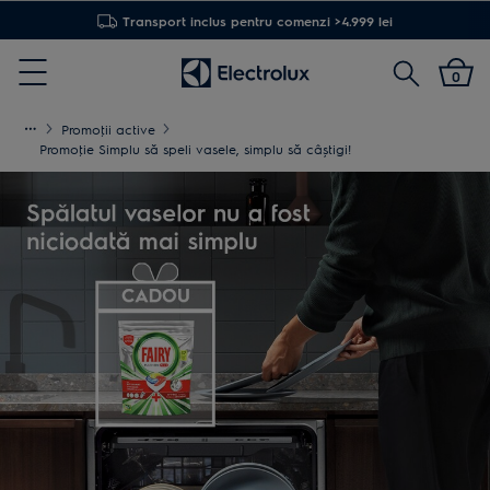
Transport inclus pentru comenzi >4.999 lei
Cautare
0
Menu
Promoţii active
Promoţie Simplu să speli vasele, simplu să câștigi!