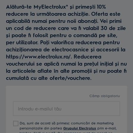
Alătură-te MyElectrolux* și primești 10%
reducere la următoarea achiziţie. Oferta este
aplicabilă numai pentru noii abonaţi. Vei primi
un cod de reducere care va fi valabil 30 de zile
și poate fi folosit pentru o comandă pe site,
per utilizator. Poţi valorifica reducerea pentru
achiziţionarea de electrocasnice și accesorii la
https://www.electrolux.ro/. Reducerea
voucherului se aplică numai la preţul iniţial și nu
la articolele aflate în alte promoţii și nu poate fi
cumulată cu alte oferte/vouchere.
Câmp obligatoriu
Introdu
e-
mailul
Da, sunt de acord să primesc comunicări de marketing
tău
personalizate din partea
Grupului Electrolux
prin e-mail,
telefon, SMS și poștă. De asemenea, sunt de acord ca