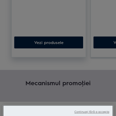
Vezi produsele
V
Mecanismul promoţiei
Continuați fără a accepta