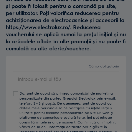
și poate fi folosit pentru o comandă pe site,
per utilizator. Poţi valorifica reducerea pentru
achiziţionarea de electrocasnice și accesorii la
https://www.electrolux.ro/. Reducerea
voucherului se aplică numai la preţul iniţial și nu
la articolele aflate în alte promoţii și nu poate fi
cumulată cu alte oferte/vouchere.
Câmp obligatoriu
Introdu
e-
mailul
Da, sunt de acord să primesc comunicări de marketing
tău
personalizate din partea
Grupului Electrolux
prin e-mail,
telefon, SMS și poștă. De asemenea, sunt de acord ca
datele mele personale să fie partajate cu reţele terţe și
utilizate pentru reclame personalizate pe site-uri web și
platforme de comunicare socială terţe. Îmi pot retrage
consimţămintele în orice moment. Confirm că am împlinit
vârsta de 18 ani. Informaţii detaliate pot fi găsite în
Declaraţia noastră privind Confidenţialitatea Datelor.
Te