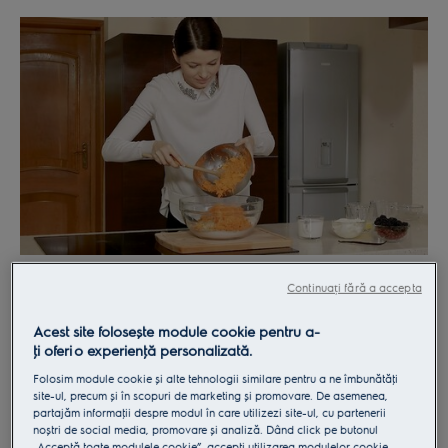
Continuați fără a accepta
Acest site folosește module cookie pentru a-
ţi oferi o experienţă personalizată.
1. Intr-un bol incapator amesteca faina cu praful de
Folosim module cookie și alte tehnologii similare pentru a ne îmbunătăţi
copt, ghimbirul, morcovii rasi, miezul de nuca si 150g
site-ul, precum și în scopuri de marketing și promovare. De asemenea,
de zahar brun.
partajăm informaţii despre modul în care utilizezi site-ul, cu partenerii
noștri de social media, promovare și analiză. Dând click pe butonul
„Acceptă toate modulele cookie”, accepţi utilizarea modulelor cookie,