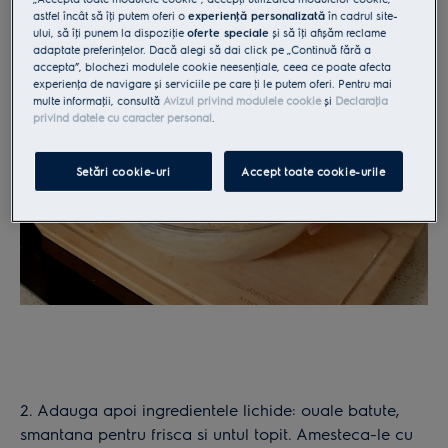
astfel încât să îţi putem oferi o
experienţă personalizată
în cadrul site-
ului, să îţi punem la dispoziţie
oferte speciale
și să îţi afișăm reclame
adaptate preferinţelor. Dacă alegi să dai click pe „Continuă fără a
accepta”, blochezi modulele cookie neesenţiale, ceea ce poate afecta
experienţa de navigare și serviciile pe care ţi le putem oferi. Pentru mai
multe informaţii, consultă
Avizul privind modulele cookie
și
Declaraţia
privind datele cu caracter personal
.
Setări cookie-uri
Accept toate cookie-urile
2. Adauga apoi ingredientele lichide: ouale batute,
smantana pentru frisca si untul topit. Amesteca-le cu