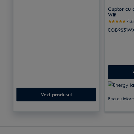
Cuptor cu 
Wifi
Eva
4,
EOB9S31W
Vezi produsul
Fișa cu infor