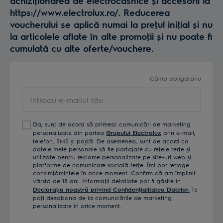
achiziţionarea de electrocasnice și accesorii la
https://www.electrolux.ro/. Reducerea
voucherului se aplică numai la preţul iniţial și nu
la articolele aflate în alte promoţii și nu poate fi
cumulată cu alte oferte/vouchere.
Câmp obligatoriu
Introdu
e-
mailul
Da, sunt de acord să primesc comunicări de marketing
tău
personalizate din partea
Grupului Electrolux
prin e-mail,
telefon, SMS și poștă. De asemenea, sunt de acord ca
datele mele personale să fie partajate cu reţele terţe și
utilizate pentru reclame personalizate pe site-uri web și
platforme de comunicare socială terţe. Îmi pot retrage
consimţămintele în orice moment. Confirm că am împlinit
vârsta de 18 ani. Informaţii detaliate pot fi găsite în
Declaraţia noastră privind Confidenţialitatea Datelor.
Te
poţi dezabona de la comunicările de marketing
personalizate în orice moment.