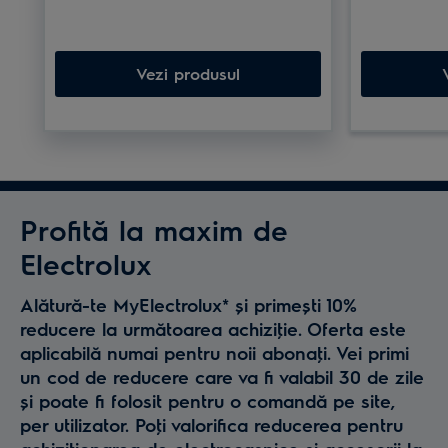
platou răcit la frigider pentru
mult mai să
servire. Indiferent cum alegi să o
faptului că 
folosești, Placa de sare Himalaya
plus, grătar
Vezi produsul
va transforma masa într-o
curățat și p
experienţă delicioasă și inedită.
tip de plită
sau pe gaz
Profită la maxim de
Electrolux
Alătură-te MyElectrolux* și primești 10%
reducere la următoarea achiziţie. Oferta este
aplicabilă numai pentru noii abonaţi. Vei primi
un cod de reducere care va fi valabil 30 de zile
și poate fi folosit pentru o comandă pe site,
per utilizator. Poţi valorifica reducerea pentru