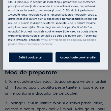
site-ul, precum și în scopuri de marketing și promovare. De asemenea,
partajăm informaţii despre modul în care utilizezi site-ul, cu partenerii
noștri de social media, promovare și analiză. Dând click pe butonul
„Acceptă toate modulele cookie”, accepţi utilizarea modulelor cookie,
astfel încât să îţi putem oferi o
experienţă personalizată
în cadrul site-
ului, să îţi punem la dispoziţie
oferte speciale
și să îţi afișăm reclame
adaptate preferinţelor. Dacă alegi să dai click pe „Continuă fără a
accepta”, blochezi modulele cookie neesenţiale, ceea ce poate afecta
experienţa de navigare și serviciile pe care ţi le putem oferi. Pentru mai
multe informaţii, consultă
Avizul privind modulele cookie
și
Declaraţia
privind datele cu caracter personal
.
Setări cookie-uri
Accept toate cookie-urile
Mod de preparare
1. Taie cubulete dovleacul, toaca ceapa verde si ardeii
chili. Toarna apa clocotita peste taietei si lasa-i sa se
umfle conform indicatiilor de pe pachet.
2. Incinge uleiul in Infinite Wok si dizolva pasta laksa,
caleste-o pentru aproximativ 1 minut. Adauga bulionul