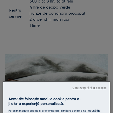
300 g tofu fin, taiat felii
4 fire de ceapa verde
Pentru
frunze de coriandru proaspat
servire
2 ardei chili mari rosi
1 lime
Continuați fără a accepta
Acest site folosește module cookie pentru a-
ţi oferi o experienţă personalizată.
Folosim module cookie și alte tehnologii similare pentru a ne îmbunătăţi