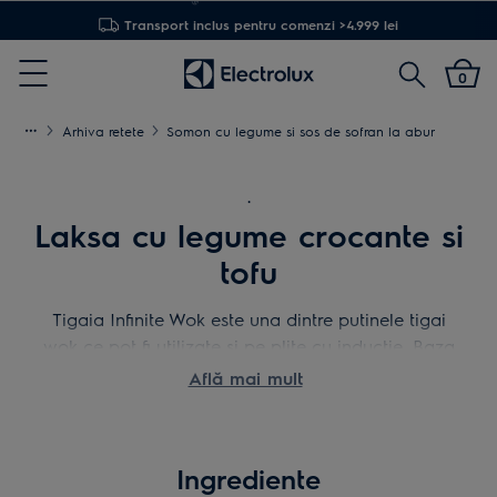
Transport inclus pentru comenzi >4.999 lei
Cautare
0
Menu
Arhiva retete
Somon cu legume si sos de sofran la abur
.
Laksa cu legume crocante si
tofu
Tigaia Infinite Wok este una dintre putinele tigai
wok ce pot fi utilizate si pe plite cu inductie. Baza
sa speciala nu zgarie plita, forma sa permite
Află mai mult
amestecarea usoara a ingredientelor, iar caldura
prin inductie o incalzeste foarte rapid.
Pune-o la incercare cu reteta de laksa cu legume
Ingrediente
crocante si tofu. Poti inlocui dovleacul si broccoli