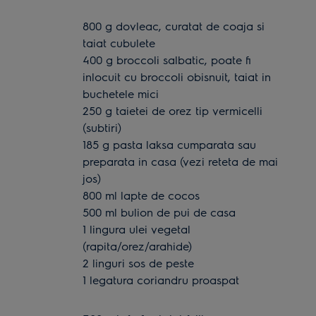
cu mazare pastai si fasole verde. Daca nu gasesti
pasta laksa la magazin, incearca sa o prepari
800 g dovleac, curatat de coaja si
singur(a) acasa dupa reteta de mai jos.
taiat cubulete
400 g broccoli salbatic, poate fi
inlocuit cu broccoli obisnuit, taiat in
buchetele mici
250 g taietei de orez tip vermicelli
(subtiri)
185 g pasta laksa cumparata sau
preparata in casa (vezi reteta de mai
jos)
800 ml lapte de cocos
500 ml bulion de pui de casa
1 lingura ulei vegetal
(rapita/orez/arahide)
2 linguri sos de peste
1 legatura coriandru proaspat