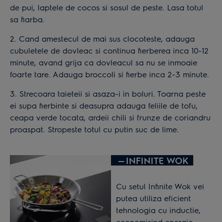
de pui, laptele de cocos si sosul de peste. Lasa totul
sa fiarba.
2. Cand amestecul de mai sus clocoteste, adauga
cubuletele de dovleac si continua fierberea inca 10-12
minute, avand grija ca dovleacul sa nu se inmoaie
foarte tare. Adauga broccoli si fierbe inca 2-3 minute.
3. Strecoara taieteii si asaza-i in boluri. Toarna peste
ei supa fierbinte si deasupra adauga feliile de tofu,
ceapa verde tocata, ardeii chili si frunze de coriandru
proaspat. Stropeste totul cu putin suc de lime.
—
INFINITE WOK
Cu setul Infinite Wok vei
putea utiliza eficient
tehnologia cu inductie,
economisind energie