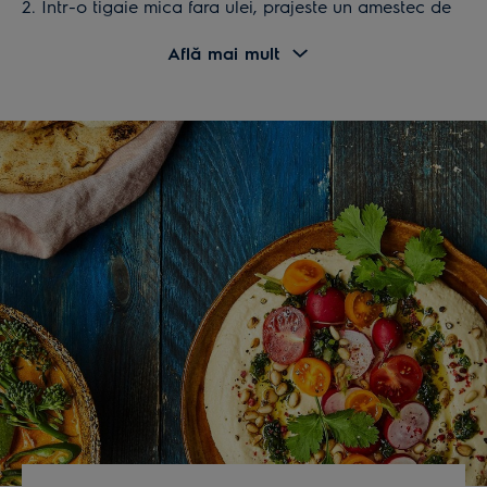
2. Intr-o tigaie mica fara ulei, prajeste un amestec de
coriandru, boia dulce, chimion si turmeric timp de 1-2
Află mai mult
minute. Amesteca frecvent pentru ca amestecul sa nu
se arda. Dupa ce condimentele s-au prajit si au
capatat o aroma intensa, ia tigaia de pe plita si pune-
o deoparte sa se raceasca.
3. Adauga in blender toate ingredientele ramase,
amestecul de condimente racit si ardeii iuti tocati fin.
Adauga si uleiul de arahide si paseaza totul bine
pana obtii o pasta omogena.
Pasta are un miros puternic, specific. Se pastreaza la
frigider intr-un borcan inchis ermetic, pana la o
saptamana.