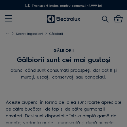
Transport inclus pentru comenzi >4.999 lei
Cautare
0
Menu
Secret Ingredient
Gălbiorii
GĂLBIORII
Gălbiorii sunt cei mai gustoși
atunci când sunt consumați proaspeți, dar pot fi și
murați, uscați, conservați sau congelați.
Aceste ciuperci în formă de lalea sunt foarte apreciate
de către bucătarii de top și de către gurmanzii
amatori. Deși sunt disponibile într-o amplă gamă de
nuanțe, varianta aurie – cunoscută și după numele