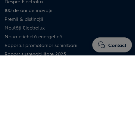
Despre Electrolux
100 de ani de inovaţii
Premii & distincţii
Noutăţi Electrolux
Noua etichetă energetică
Contact
Raportul promotorilor schimbării
Raport sustenabilitate 2025
Raport – Adevărul despre spălatul hainelor
Blog Electrolux
Electrolux România
Promoţii & oferte speciale
Parteneri Electrolux
Retete Electrolux
Electrolux & ECOTIC