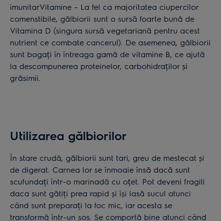
imunitarVitamine – La fel ca majoritatea ciupercilor
comenstibile, gălbiorii sunt o sursă foarte bună de
Vitamina D (singura sursă vegetariană pentru acest
nutrient ce combate cancerul). De asemenea, gălbiorii
sunt bogați în întreaga gamă de vitamine B, ce ajută
la descompunerea proteinelor, carbohidraților și
grăsimii.
Utilizarea gălbiorilor
În stare crudă, gălbiorii sunt tari, greu de mestecat și
de digerat. Carnea lor se înmoaie însă dacă sunt
scufundați într-o marinadă cu oțet. Pot deveni fragili
daca sunt gătiți prea rapid și își lasă sucul atunci
când sunt preparați la foc mic, iar acesta se
transformă într-un sos. Se comportă bine atunci când