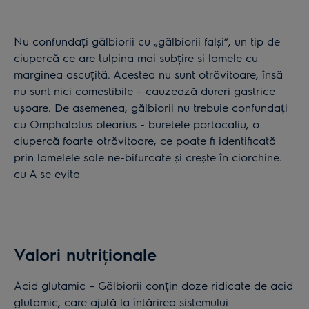
Nu confundați gălbiorii cu „gălbiorii falși”, un tip de
ciupercă ce are tulpina mai subțire și lamele cu
marginea ascuțită. Acestea nu sunt otrăvitoare, însă
nu sunt nici comestibile – cauzează dureri gastrice
ușoare. De asemenea, gălbiorii nu trebuie confundați
cu Omphalotus olearius - buretele portocaliu, o
ciupercă foarte otrăvitoare, ce poate fi identificată
prin lamelele sale ne-bifurcate și crește în ciorchine.
cu A se evita
Valori nutriționale
Acid glutamic – Gălbiorii conțin doze ridicate de acid
glutamic, care ajută la întărirea sistemului