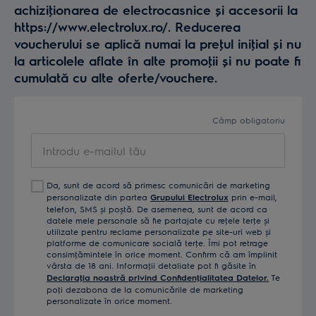
achiziţionarea de electrocasnice și accesorii la
https://www.electrolux.ro/. Reducerea
voucherului se aplică numai la preţul iniţial și nu
la articolele aflate în alte promoţii și nu poate fi
cumulată cu alte oferte/vouchere.
Câmp obligatoriu
Introdu
e-
mailul
Da, sunt de acord să primesc comunicări de marketing
tău
personalizate din partea
Grupului Electrolux
prin e-mail,
telefon, SMS și poștă. De asemenea, sunt de acord ca
datele mele personale să fie partajate cu reţele terţe și
utilizate pentru reclame personalizate pe site-uri web și
platforme de comunicare socială terţe. Îmi pot retrage
consimţămintele în orice moment. Confirm că am împlinit
vârsta de 18 ani. Informaţii detaliate pot fi găsite în
Declaraţia noastră privind Confidenţialitatea Datelor.
Te
poţi dezabona de la comunicările de marketing
personalizate în orice moment.