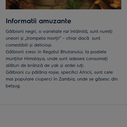
Informatii amuzante
Gălbiorii negri, o varietate rar întâlnită, sunt numiți
uneori și „trompeta morții” – chiar dacă sunt
comestibili și delicioși.
Gălbiorii cresc în Regatul Bhutanului, la poalele
munților Himalaya, unde sunt adesea consumați
alături de brânză de yak și ardei iuți.
Gălbiorii cu pălăria roșie, specifici Africii, sunt cele
mai populare ciuperci în Zambia, unde se găsesc din
belșug.