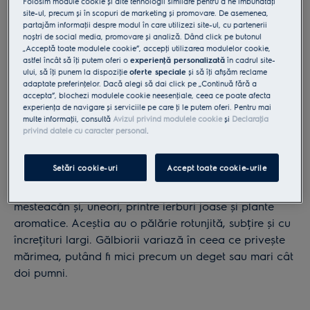
Folosim module cookie și alte tehnologii similare pentru a ne îmbunătăţi
site-ul, precum și în scopuri de marketing și promovare. De asemenea,
partajăm informaţii despre modul în care utilizezi site-ul, cu partenerii
noștri de social media, promovare și analiză. Dând click pe butonul
„Acceptă toate modulele cookie”, accepţi utilizarea modulelor cookie,
astfel încât să îţi putem oferi o
experienţă personalizată
în cadrul site-
ului, să îţi punem la dispoziţie
oferte speciale
și să îţi afișăm reclame
adaptate preferinţelor. Dacă alegi să dai click pe „Continuă fără a
accepta”, blochezi modulele cookie neesenţiale, ceea ce poate afecta
experienţa de navigare și serviciile pe care ţi le putem oferi. Pentru mai
multe informaţii, consultă
Avizul privind modulele cookie
și
Declaraţia
privind datele cu caracter personal
.
Recoltare
Setări cookie-uri
Accept toate cookie-urile
Gălbiorii se găsesc la rădăcina copacilor acoperiți cu
mușchi, în pădurile de conifere, în cele montane de
mesteacăn și, uneori, printre ierburi joase și plante
aromatice. Aceștia au o pălărie rotunjită, subțire și cu
încrețituri largi. Gălbiorii variază în ceea ce privește
mărimea, putând fi mici precum un deget sau mari cât
doi pumni.