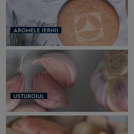
AROMELE IERNII
USTUROIUL