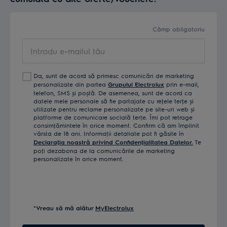
Câmp obligatoriu
Introdu
e-
mailul
Da, sunt de acord să primesc comunicări de marketing
tău
personalizate din partea
Grupului Electrolux
prin e-mail,
telefon, SMS și poștă. De asemenea, sunt de acord ca
datele mele personale să fie partajate cu reţele terţe și
utilizate pentru reclame personalizate pe site-uri web și
platforme de comunicare socială terţe. Îmi pot retrage
consimţămintele în orice moment. Confirm că am împlinit
vârsta de 18 ani. Informaţii detaliate pot fi găsite în
Declaraţia noastră privind Confidenţialitatea Datelor.
Te
poţi dezabona de la comunicările de marketing
personalizate în orice moment.
*Vreau să mă alătur
MyElectrolux