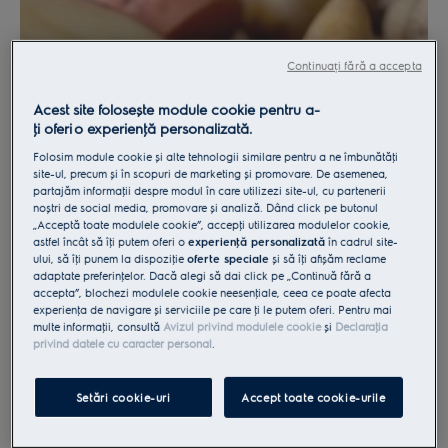
Continuați fără a accepta
CARTOFUL
Acest site folosește module cookie pentru a-
ţi oferi o experienţă personalizată.
Folosim module cookie și alte tehnologii similare pentru a ne îmbunătăţi
site-ul, precum și în scopuri de marketing și promovare. De asemenea,
partajăm informaţii despre modul în care utilizezi site-ul, cu partenerii
noștri de social media, promovare și analiză. Dând click pe butonul
„Acceptă toate modulele cookie”, accepţi utilizarea modulelor cookie,
astfel încât să îţi putem oferi o
experienţă personalizată
în cadrul site-
ului, să îţi punem la dispoziţie
oferte speciale
și să îţi afișăm reclame
adaptate preferinţelor. Dacă alegi să dai click pe „Continuă fără a
accepta”, blochezi modulele cookie neesenţiale, ceea ce poate afecta
MĂRUL DE VOINEȘTI
experienţa de navigare și serviciile pe care ţi le putem oferi. Pentru mai
multe informaţii, consultă
Avizul privind modulele cookie
și
Declaraţia
privind datele cu caracter personal
.
Setări cookie-uri
Accept toate cookie-urile