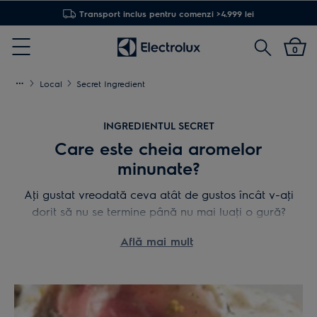
Transport inclus pentru comenzi >4.999 lei
Cautare
0
Menu
Local
Secret Ingredient
INGREDIENTUL SECRET
Care este cheia aromelor
minunate?
Aţi gustat vreodată ceva atât de gustos încât v-aţi
dorit să nu se termine până nu mai luaţi o gură?
Uneori un detaliu, un ingredient altfel sau un mic
Află mai mult
truc fac o diferenţă imensă. Misiunea noastră este
să vă dezvăluim secretele gusturilor şi texturilor
remarcabile. Ca să puteţi prepara şi să vă bucuraţi
acasă de mâncărurile cele mai bune.