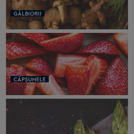
GĂLBIORII
CĂPȘUNELE