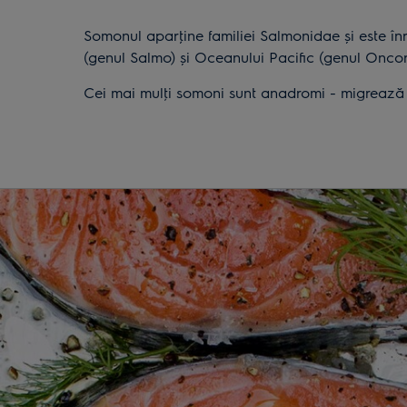
Somonul aparţine familiei Salmonidae şi este înru
(genul Salmo) şi Oceanului Pacific (genul Onco
Cei mai mulţi somoni sunt anadromi - migrează d
pentru a-şi depune icrele. Somonii fac această 
ajunge până la 2 m lungime.
Peştele este un element important în alimentația
acesta consuma cu regularitate peşte de apă d