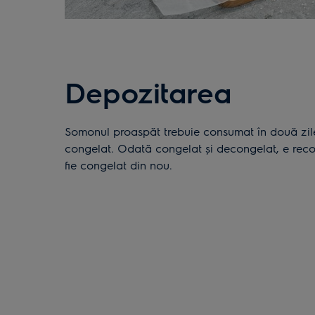
Depozitarea
Somonul proaspăt trebuie consumat în două zile; în caz contrar, ar trebui
congelat. Odată congelat şi decongelat, e re
fie congelat din nou.