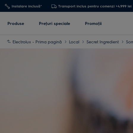
Instalare inclusă*
Transport inclus pentru comenzi >4.999 lei
Produse
Preţuri speciale
Promoţii
Electrolux - Prima pagină
Local
Secret Ingredient
So