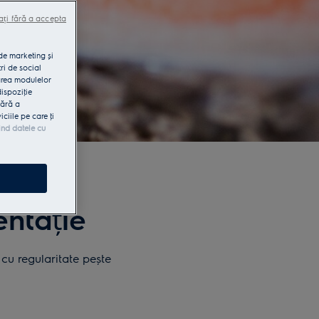
ați fără a accepta
 de marketing și
ri de social
area modulelor
dispoziţie
fără a
iile pe care ţi
ind datele cu
entație
cu regularitate peşte