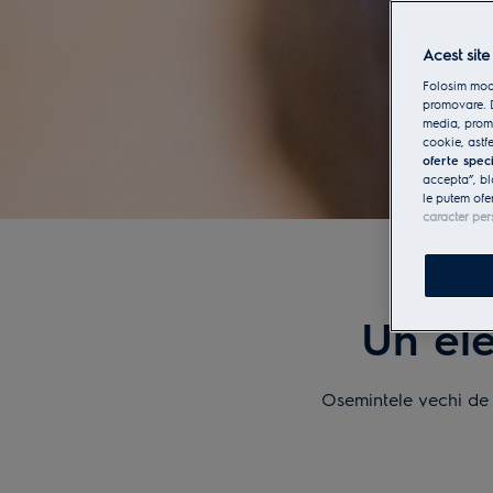
Acest site
Folosim modu
promovare. D
media, promo
cookie, astfe
oferte spec
accepta”, bl
le putem ofe
caracter per
Un ele
Osemintele vechi de 