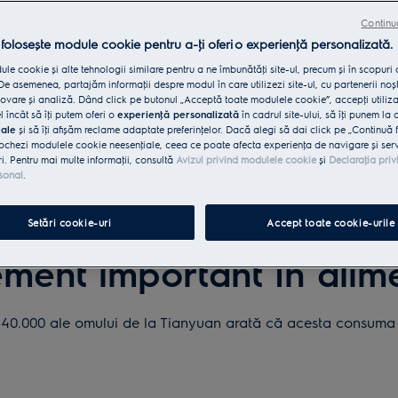
Continu
 folosește module cookie pentru a-ţi oferi o experienţă personalizată.
le cookie și alte tehnologii similare pentru a ne îmbunătăţi site-ul, precum și în scopuri
e asemenea, partajăm informaţii despre modul în care utilizezi site-ul, cu partenerii noșt
vare și analiză. Dând click pe butonul „Acceptă toate modulele cookie”, accepţi utiliz
l încât să îţi putem oferi o
experienţă personalizată
în cadrul site-ului, să îţi punem la 
iale
și să îţi afișăm reclame adaptate preferinţelor. Dacă alegi să dai click pe „Continuă 
ochezi modulele cookie neesenţiale, ceea ce poate afecta experienţa de navigare și servic
ri. Pentru mai multe informaţii, consultă
Avizul privind modulele cookie
și
Declaraţia priv
sonal
.
Setări cookie-uri
Accept toate cookie-urile
SOMONUL
ment important în alim
40.000 ale omului de la Tianyuan arată că acesta consuma 