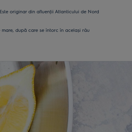
ste originar din afluenţii Atlanticului de Nord
 mare, după care se întorc în acelaşi râu
oltat. Cea mai mare specie de salmonide poate
i de 40.000 ale omului de la Tianyuan arată că