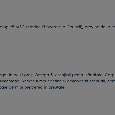
ologică MSC (Marine Stewardship Council), provine de la cres
bogat în acizi graşi Omega 3, esenţiali pentru sănătate. Cor
alimentaţie. Somonul mai conţine şi aminoacizi esenţiali, car
 care permite pierderea în greutate.