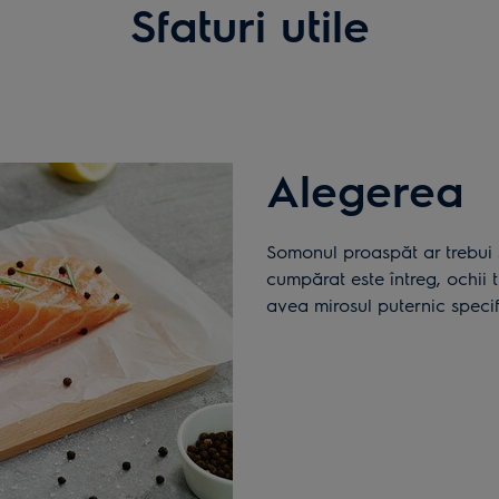
Sfaturi utile
Alegerea
Somonul proaspăt ar trebui să aibă pielea netedă şi umedă. Dacă peştele
cumpărat este întreg, ochii 
avea mirosul puternic specifi