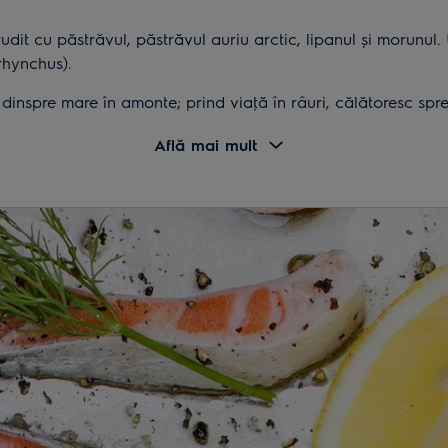
dit cu păstrăvul, păstrăvul auriu arctic, lipanul şi morunul. E
rhynchus).
inspre mare în amonte; prind viaţă în râuri, călătoresc spre
călătorie cu ajutorul simţului lor olfactiv foarte bine dezv
Află mai mult
 oamenilor cel puţin din era Paleoliticului; osemintele vech
ulce.