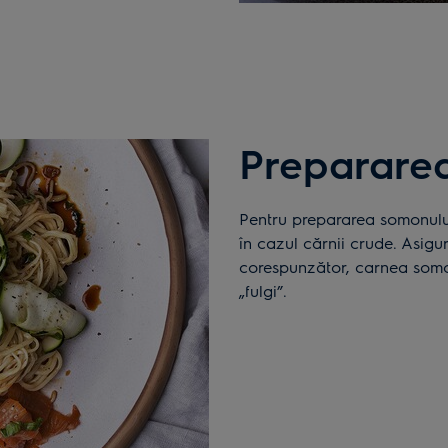
Preparare
Pentru prepararea somonului trebuie urmate aceleaşi reguli de siguranţă ca
în cazul cărnii crude. Asigur
corespunzător, carnea somon
„fulgi”.