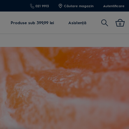
021 9913
Căutare magazin
Autentificare
Cautare
Produse sub 399,99 lei
Asistenţă
0