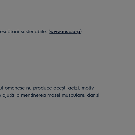
cătorii sustenabile. (
www.msc.org
)
pul omenesc nu produce aceşti acizi, motiv
e ajută la menţinerea masei musculare, dar şi