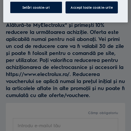
Profită la maxim de
Setări cookie-uri
Accept toate cookie-urile
Electrolux
Alătură-te MyElectrolux* și primești 10%
reducere la următoarea achiziţie. Oferta este
aplicabilă numai pentru noii abonaţi. Vei primi
un cod de reducere care va fi valabil 30 de zile
și poate fi folosit pentru o comandă pe site,
per utilizator. Poţi valorifica reducerea pentru
achiziţionarea de electrocasnice și accesorii la
https://www.electrolux.ro/. Reducerea
voucherului se aplică numai la preţul iniţial și nu
la articolele aflate în alte promoţii și nu poate fi
cumulată cu alte oferte/vouchere.
Câmp obligatoriu
Introdu e-mailul tău