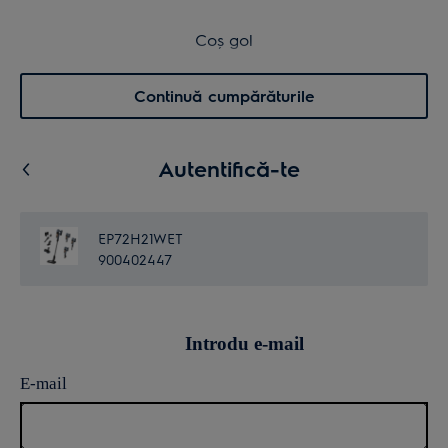
Cumpără direct de la Electrolux
Coș de cumpărături
Coș gol
Cautare
0
Menu
Continuă cumpărăturile
Autentifică-te
EP72H21WET
900402447
Introdu e-mail
E-mail