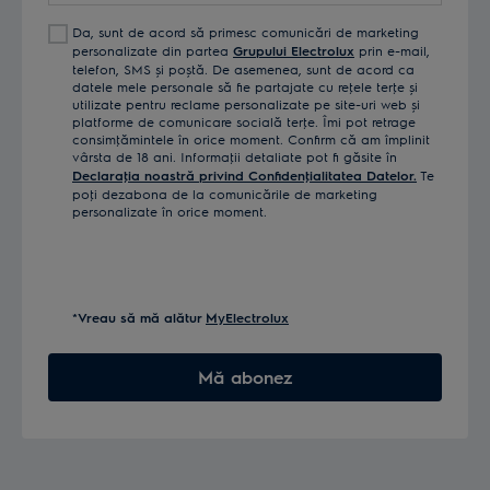
Da, sunt de acord să primesc comunicări de marketing
personalizate din partea
Grupului Electrolux
prin e-mail,
telefon, SMS și poștă. De asemenea, sunt de acord ca
datele mele personale să fie partajate cu reţele terţe și
utilizate pentru reclame personalizate pe site-uri web și
platforme de comunicare socială terţe. Îmi pot retrage
consimţămintele în orice moment. Confirm că am împlinit
vârsta de 18 ani. Informaţii detaliate pot fi găsite în
Declaraţia noastră privind Confidenţialitatea Datelor.
Te
poţi dezabona de la comunicările de marketing
personalizate în orice moment.
*Vreau să mă alătur
MyElectrolux
Mă abonez