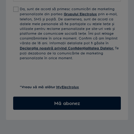
Da, sunt de acord să primesc comunicări de marketing
personalizate din partea
Grupului Electrolux
prin e-mail,
telefon, SMS și poștă. De asemenea, sunt de acord ca
datele mele personale să fie partajate cu reţele terţe și
utilizate pentru reclame personalizate pe site-uri web și
platforme de comunicare socială terţe. Îmi pot retrage
consimţămintele în orice moment. Confirm că am împlinit
vârsta de 18 ani. Informaţii detaliate pot fi găsite în
Declaraţia noastră privind Confidenţialitatea Datelor.
Te
poţi dezabona de la comunicările de marketing
personalizate în orice moment.
*Vreau să mă alătur
MyElectrolux
Mă abonez