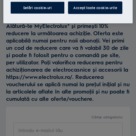
Profită la maxim de
Setări cookie-uri
Accept toate cookie-urile
Electrolux
Alătură-te MyElectrolux* și primești 10%
reducere la următoarea achiziţie. Oferta este
aplicabilă numai pentru noii abonaţi. Vei primi
un cod de reducere care va fi valabil 30 de zile
și poate fi folosit pentru o comandă pe site,
per utilizator. Poţi valorifica reducerea pentru
achiziţionarea de electrocasnice și accesorii la
https://www.electrolux.ro/. Reducerea
voucherului se aplică numai la preţul iniţial și nu
la articolele aflate în alte promoţii și nu poate fi
cumulată cu alte oferte/vouchere.
Câmp obligatoriu
Introdu e-mailul tău