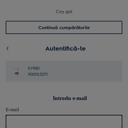
Retur în 14 zile
Coș de cumpărături
Coș gol
Cautare
0
Menu
Continuă cumpărăturile
Autentifică-te
EVRB1
900923371
Introdu e-mail
E-mail