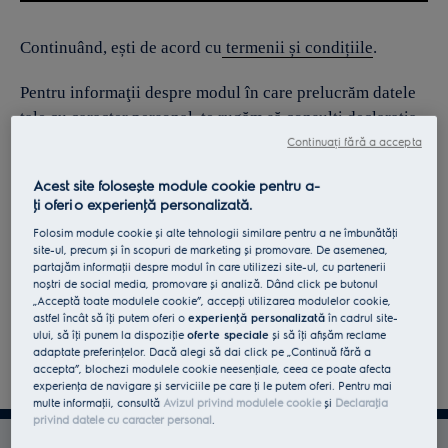
Continuând, ești de acord cu
termenii și condițiile
.
Pentru informaţii despre modul în care prelucrăm datele
tale cu caracter personal, te rugăm să consulţi declaraţia
noastră privind
protecţia Datelor
.
Continuați fără a accepta
Acest site folosește module cookie pentru a-
ţi oferi o experienţă personalizată.
Folosim module cookie și alte tehnologii similare pentru a ne îmbunătăţi
site-ul, precum și în scopuri de marketing și promovare. De asemenea,
partajăm informaţii despre modul în care utilizezi site-ul, cu partenerii
noștri de social media, promovare și analiză. Dând click pe butonul
„Acceptă toate modulele cookie”, accepţi utilizarea modulelor cookie,
astfel încât să îţi putem oferi o
experienţă personalizată
în cadrul site-
ului, să îţi punem la dispoziţie
oferte speciale
și să îţi afișăm reclame
adaptate preferinţelor. Dacă alegi să dai click pe „Continuă fără a
accepta”, blochezi modulele cookie neesenţiale, ceea ce poate afecta
experienţa de navigare și serviciile pe care ţi le putem oferi. Pentru mai
multe informaţii, consultă
Avizul privind modulele cookie
și
Declaraţia
privind datele cu caracter personal
.