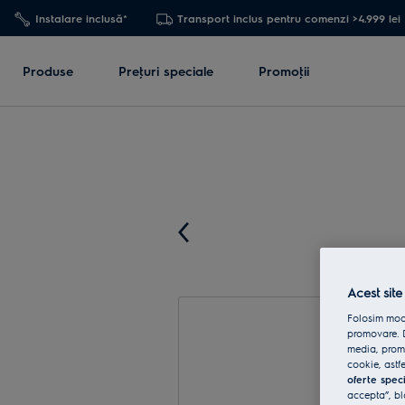
Instalare inclusă*
Transport inclus pentru comenzi >4.999 lei
Produse
Preţuri speciale
Promoţii
Acest site
Folosim modu
promovare. D
media, promo
cookie, astfe
oferte spec
accepta”, bl