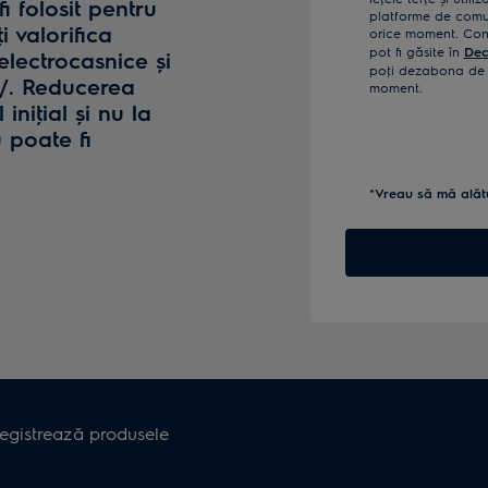
fi folosit pentru
platforme de comun
i valorifica
orice moment. Confi
pot fi găsite în
Dec
lectrocasnice și
poţi dezabona de l
o/. Reducerea
moment.
iniţial și nu la
u poate fi
*Vreau să mă alăt
registrează produsele