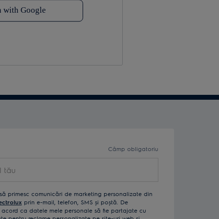
Câmp obligatoriu
ău
să primesc comunicări de marketing personalizate din
ectrolux
prin e-mail, telefon, SMS și poștă. De
acord ca datele mele personale să fie partajate cu
izate pentru reclame personalizate pe site-uri web și