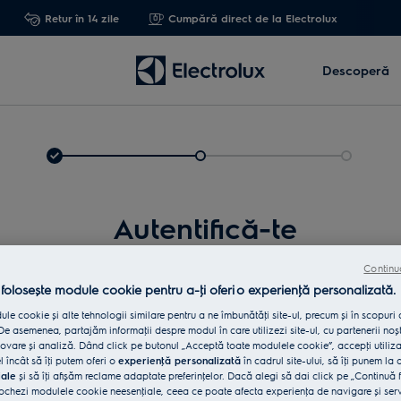
Retur în 14 zile
Cumpără direct de la Electrolux
Descoperă
Autentifică-te
Continu
 folosește module cookie pentru a-ţi oferi o experienţă personalizată.
le cookie și alte tehnologii similare pentru a ne îmbunătăţi site-ul, precum și în scopuri
e asemenea, partajăm informaţii despre modul în care utilizezi site-ul, cu partenerii noșt
vare și analiză. Dând click pe butonul „Acceptă toate modulele cookie”, accepţi utiliz
l încât să îţi putem oferi o
experienţă personalizată
în cadrul site-ului, să îţi punem la 
iale
și să îţi afișăm reclame adaptate preferinţelor. Dacă alegi să dai click pe „Continuă 
Int
ochezi modulele cookie neesenţiale, ceea ce poate afecta experienţa de navigare și servic