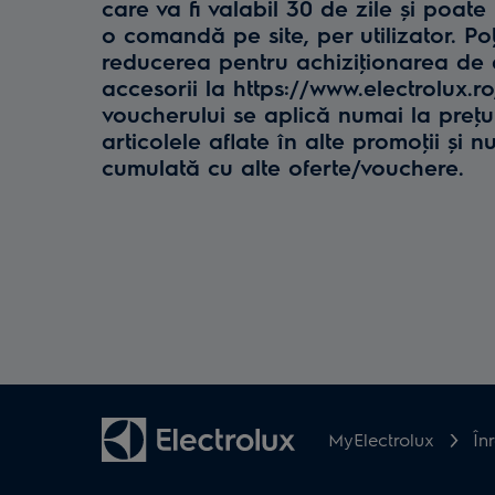
care va fi valabil 30 de zile și poate 
o comandă pe site, per utilizator. Poţ
reducerea pentru achiziţionarea de e
accesorii la https://www.electrolux.r
voucherului se aplică numai la preţul 
articolele aflate în alte promoţii și n
cumulată cu alte oferte/vouchere.
MyElectrolux
În