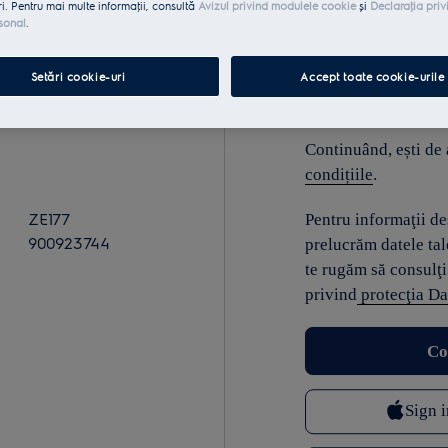
ri. Pentru mai multe informaţii, consultă
Avizul privind modulele cookie
și
Declaraţia priv
sonal
.
E-mail
Setări cookie-uri
Accept toate cookie-urile
Continuând, ești de
condițiile
.
ZE177
Pentru informaţii d
900923744
prelucrăm datele tal
te rugăm să consulţi
privind
protecţia Da