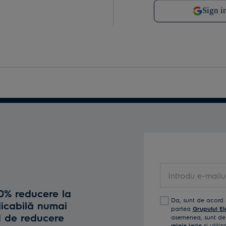
Introdu e-mailul t
10% reducere la
Da, sunt de acord 
licabilă numai
partea
Grupului El
d de reducere
asemenea, sunt de 
reţele terţe și util