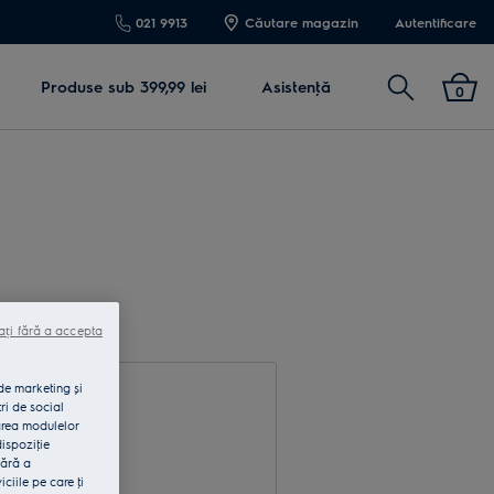
021 9913
Căutare magazin
Autentificare
Cautare
Produse sub 399,99 lei
Asistenţă
0
ați fără a accepta
 de marketing și
ri de social
area modulelor
dispoziţie
fără a
rodu e-mail
iile pe care ţi