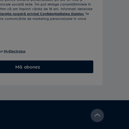
icare socială terţe. Îmi pot retrage consimţămintele în
rm că am împlinit vârsta de 18 ani. Informaţii detaliate
laraţia noastră privind Confidenţialitatea Datelor.
Te
a comunicările de marketing personalizate în orice
ur
MyElectrolux
Mă abonez