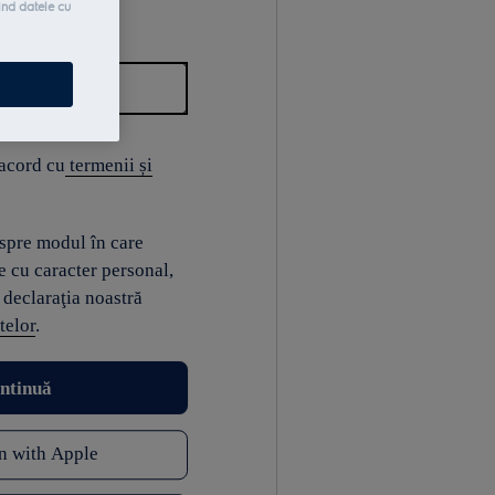
ind datele cu
 acord cu
termenii și
espre modul în care
e cu caracter personal,
 declaraţia noastră
telor
.