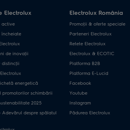
 Electrolux
Electrolux România
 active
Promoţii & oferte speciale
 încheiate
Parteneri Electrolux
Electrolux
Retete Electrolux
ni de inovaţii
Electrolux & ECOTIC
distincţii
Platforma B2B
Electrolux
Platforma E-Lucid
ichetă energetică
Facebook
 promotorilor schimbării
Youtube
ustenabilitate 2025
Instagram
– Adevărul despre spălatul
Pădurea Electrolux
ctrolux