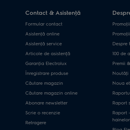
Contact & Asistenţă
Despre
Formular contact
Promoţii
Asistenţă online
Promoţii
Asistenţă service
Despre 
Articole de asistență
100 de a
Garanţia Electrolux
Premii & 
Înregistrare produse
Noutăţi 
Căutare magazin
Noua et
Căutare magazin online
Raportul
Abonare newsletter
Raport s
Scrie o recenzie
Raport 
hainelor
Retragere
Blog Ele