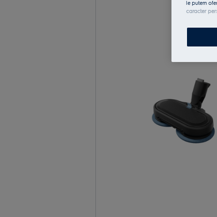
le putem ofe
caracter per