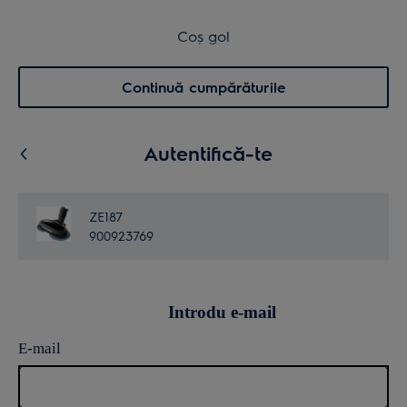
Transport inclus pentru comenzi >4.999 lei
Coș de cumpărături
Coș gol
Cautare
0
Menu
Continuă cumpărăturile
Autentifică-te
ZE187
900923769
Introdu e-mail
E-mail