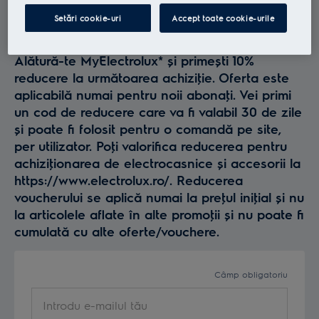
Profită la maxim de
Setări cookie-uri
Accept toate cookie-urile
Electrolux
Alătură-te MyElectrolux* și primești 10%
reducere la următoarea achiziţie. Oferta este
aplicabilă numai pentru noii abonaţi. Vei primi
un cod de reducere care va fi valabil 30 de zile
și poate fi folosit pentru o comandă pe site,
per utilizator. Poţi valorifica reducerea pentru
achiziţionarea de electrocasnice și accesorii la
https://www.electrolux.ro/. Reducerea
voucherului se aplică numai la preţul iniţial și nu
la articolele aflate în alte promoţii și nu poate fi
cumulată cu alte oferte/vouchere.
Câmp obligatoriu
Introdu e-mailul tău