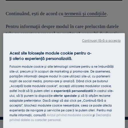
Continuând, ești de acord cu
termenii și condițiile
.
Pentru informaţii despre modul în care prelucrăm datele
tale cu caracter personal, te rugăm să consulţi declaraţia
noastră privind
protecţia Datelor
.
Continuați fără a accepta
Acest site folosește module cookie pentru a-
ţi oferi o experienţă personalizată.
Folosim module cookie și alte tehnologii similare pentru a ne îmbunătăţi
site-ul, precum și în scopuri de marketing și promovare. De asemenea,
partajăm informaţii despre modul în care utilizezi site-ul, cu partenerii
noștri de social media, promovare și analiză. Dând click pe butonul
„Acceptă toate modulele cookie”, accepţi utilizarea modulelor cookie,
astfel încât să îţi putem oferi o
experienţă personalizată
în cadrul site-
ului, să îţi punem la dispoziţie
oferte speciale
și să îţi afișăm reclame
adaptate preferinţelor. Dacă alegi să dai click pe „Continuă fără a
accepta”, blochezi modulele cookie neesenţiale, ceea ce poate afecta
experienţa de navigare și serviciile pe care ţi le putem oferi. Pentru mai
multe informaţii, consultă
Avizul privind modulele cookie
și
Declaraţia
privind datele cu caracter personal
.