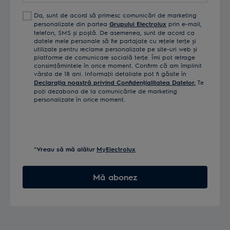
Da, sunt de acord să primesc comunicări de marketing
personalizate din partea
Grupului Electrolux
prin e-mail,
telefon, SMS și poștă. De asemenea, sunt de acord ca
datele mele personale să fie partajate cu reţele terţe și
utilizate pentru reclame personalizate pe site-uri web și
platforme de comunicare socială terţe. Îmi pot retrage
consimţămintele în orice moment. Confirm că am împlinit
vârsta de 18 ani. Informaţii detaliate pot fi găsite în
Declaraţia noastră privind Confidenţialitatea Datelor.
Te
poţi dezabona de la comunicările de marketing
personalizate în orice moment.
*Vreau să mă alătur
MyElectrolux
Mă abonez