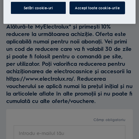
Profită la maxim de
Setări cookie-uri
Accept toate cookie-urile
Electrolux
Alătură-te MyElectrolux* și primești 10%
reducere la următoarea achiziţie. Oferta este
aplicabilă numai pentru noii abonaţi. Vei primi
un cod de reducere care va fi valabil 30 de zile
și poate fi folosit pentru o comandă pe site,
per utilizator. Poţi valorifica reducerea pentru
achiziţionarea de electrocasnice și accesorii la
https://www.electrolux.ro/. Reducerea
voucherului se aplică numai la preţul iniţial și nu
la articolele aflate în alte promoţii și nu poate fi
cumulată cu alte oferte/vouchere.
Câmp obligatoriu
Introdu e-mailul tău