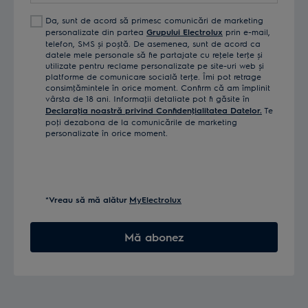
Da, sunt de acord să primesc comunicări de marketing
personalizate din partea
Grupului Electrolux
prin e-mail,
telefon, SMS și poștă. De asemenea, sunt de acord ca
datele mele personale să fie partajate cu reţele terţe și
utilizate pentru reclame personalizate pe site-uri web și
platforme de comunicare socială terţe. Îmi pot retrage
consimţămintele în orice moment. Confirm că am împlinit
vârsta de 18 ani. Informaţii detaliate pot fi găsite în
Declaraţia noastră privind Confidenţialitatea Datelor.
Te
poţi dezabona de la comunicările de marketing
personalizate în orice moment.
*Vreau să mă alătur
MyElectrolux
Mă abonez