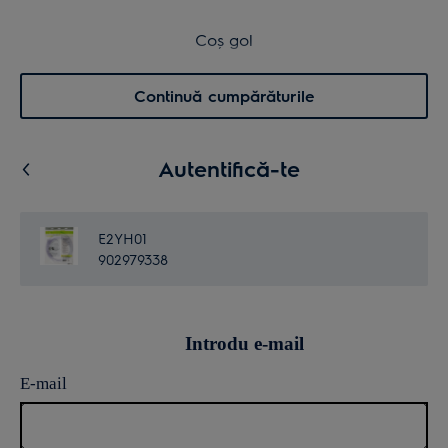
Transport inclus pentru comenzi >4.999 lei
Coș de cumpărături
Coș gol
Cautare
0
Menu
Continuă cumpărăturile
Autentifică-te
E2YH01
902979338
Introdu e-mail
E-mail