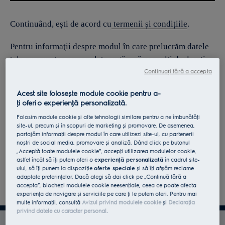
Continuând, ești de acord cu
termenii și condițiile
.
Pentru informaţii despre modul în care prelucrăm datele
tale cu caracter personal, te rugăm să consulţi declaraţia
noastră privind
protecţia Datelor
.
Continuați fără a accepta
Acest site folosește module cookie pentru a-
ţi oferi o experienţă personalizată.
Folosim module cookie și alte tehnologii similare pentru a ne îmbunătăţi
site-ul, precum și în scopuri de marketing și promovare. De asemenea,
partajăm informaţii despre modul în care utilizezi site-ul, cu partenerii
noștri de social media, promovare și analiză. Dând click pe butonul
„Acceptă toate modulele cookie”, accepţi utilizarea modulelor cookie,
astfel încât să îţi putem oferi o
experienţă personalizată
în cadrul site-
ului, să îţi punem la dispoziţie
oferte speciale
și să îţi afișăm reclame
adaptate preferinţelor. Dacă alegi să dai click pe „Continuă fără a
accepta”, blochezi modulele cookie neesenţiale, ceea ce poate afecta
experienţa de navigare și serviciile pe care ţi le putem oferi. Pentru mai
multe informaţii, consultă
Avizul privind modulele cookie
și
Declaraţia
privind datele cu caracter personal
.