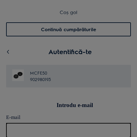
Transport inclus pentru comenzi >4.999 lei
Coș de cumpărături
Coș gol
Cautare
0
Menu
Continuă cumpărăturile
Autentifică-te
MCFE50
902980193
Introdu e-mail
E-mail