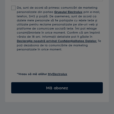
Da, sunt de acord să primesc comunicări de marketing
personalizate din partea
Grupului Electrolux
prin e-mail,
telefon, SMS și poștă. De asemenea, sunt de acord ca
datele mele personale să fie partajate cu reţele terţe și
utilizate pentru reclame personalizate pe site-uri web și
platforme de comunicare socială terţe. Îmi pot retrage
consimţămintele în orice moment. Confirm că am împlinit
vârsta de 18 ani. Informaţii detaliate pot fi găsite în
Declaraţia noastră privind Confidenţialitatea Datelor.
Te
poţi dezabona de la comunicările de marketing
personalizate în orice moment.
*Vreau să mă alătur
MyElectrolux
Mă abonez