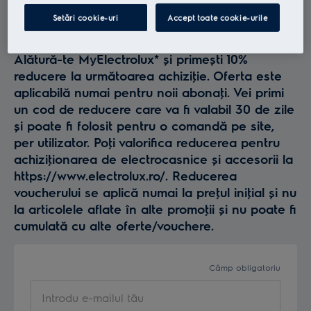
Profită la maxim de
Setări cookie-uri
Accept toate cookie-urile
Electrolux
Alătură-te MyElectrolux* și primești 10%
reducere la următoarea achiziţie. Oferta este
aplicabilă numai pentru noii abonaţi. Vei primi
un cod de reducere care va fi valabil 30 de zile
și poate fi folosit pentru o comandă pe site,
per utilizator. Poţi valorifica reducerea pentru
achiziţionarea de electrocasnice și accesorii la
https://www.electrolux.ro/. Reducerea
voucherului se aplică numai la preţul iniţial și nu
la articolele aflate în alte promoţii și nu poate fi
cumulată cu alte oferte/vouchere.
Câmp obligatoriu
Introdu e-mailul tău