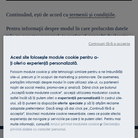
Continuând, ești de acord cu
termenii și condițiile
.
Pentru informaţii despre modul în care prelucrăm datele
tale cu caracter personal, te rugăm să consulţi declaraţia
noastră privind
protecţia Datelor
.
Continuați fără a accepta
Acest site folosește module cookie pentru a-
ţi oferi o experienţă personalizată.
Folosim module cookie și alte tehnologii similare pentru a ne îmbunătăţi
site-ul, precum și în scopuri de marketing și promovare. De asemenea,
partajăm informaţii despre modul în care utilizezi site-ul, cu partenerii
noștri de social media, promovare și analiză. Dând click pe butonul
„Acceptă toate modulele cookie”, accepţi utilizarea modulelor cookie,
astfel încât să îţi putem oferi o
experienţă personalizată
în cadrul site-
ului, să îţi punem la dispoziţie
oferte speciale
și să îţi afișăm reclame
adaptate preferinţelor. Dacă alegi să dai click pe „Continuă fără a
accepta”, blochezi modulele cookie neesenţiale, ceea ce poate afecta
experienţa de navigare și serviciile pe care ţi le putem oferi. Pentru mai
multe informaţii, consultă
Avizul privind modulele cookie
și
Declaraţia
privind datele cu caracter personal
.