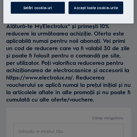
Profită la maxim de
Setări cookie-uri
Accept toate cookie-urile
Electrolux
Alătură-te MyElectrolux* și primești 10%
reducere la următoarea achiziţie. Oferta este
aplicabilă numai pentru noii abonaţi. Vei primi
un cod de reducere care va fi valabil 30 de zile
și poate fi folosit pentru o comandă pe site,
per utilizator. Poţi valorifica reducerea pentru
achiziţionarea de electrocasnice și accesorii la
https://www.electrolux.ro/. Reducerea
voucherului se aplică numai la preţul iniţial și nu
la articolele aflate în alte promoţii și nu poate fi
cumulată cu alte oferte/vouchere.
Câmp obligatoriu
Introdu e-mailul tău