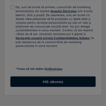
Da, sunt de acord să primesc comunicări de marketing
personalizate din partea
Grupului Electrolux
prin e-mail,
telefon, SMS și poștă. De asemenea, sunt de acord ca
datele mele personale să fie partajate cu reţele terţe și
utilizate pentru reclame personalizate pe site-uri web și
platforme de comunicare socială terţe. Îmi pot retrage
consimţămintele în orice moment. Confirm că am împlinit
vârsta de 18 ani. Informaţii detaliate pot fi găsite în
Declaraţia noastră privind Confidenţialitatea Datelor.
Te
poţi dezabona de la comunicările de marketing
personalizate în orice moment.
*Vreau să mă alătur
MyElectrolux
Mă abonez