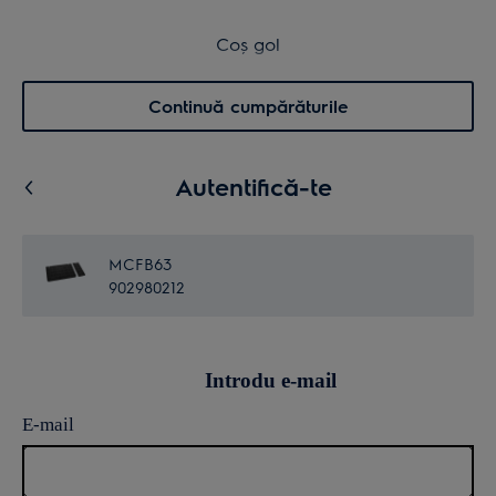
Retur în 14 zile
Coș de cumpărături
Coș gol
Cautare
0
Menu
Continuă cumpărăturile
Autentifică-te
MCFB63
902980212
Introdu e-mail
E-mail