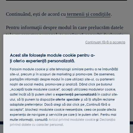
Continuând, ești de acord cu
termenii și condițiile
.
Pentru informaţii despre modul în care prelucrăm datele
tale cu caracter personal, te rugăm să consulţi declaraţia
noastră privind
protecţia Datelor
.
Continuați fără a accepta
Acest site folosește module cookie pentru a-
ţi oferi o experienţă personalizată.
Folosim module cookie și alte tehnologii similare pentru a ne îmbunătăţi
site-ul, precum și în scopuri de marketing și promovare. De asemenea,
partajăm informaţii despre modul în care utilizezi site-ul, cu partenerii
noștri de social media, promovare și analiză. Dând click pe butonul
„Acceptă toate modulele cookie”, accepţi utilizarea modulelor cookie,
astfel încât să îţi putem oferi o
experienţă personalizată
în cadrul site-
ului, să îţi punem la dispoziţie
oferte speciale
și să îţi afișăm reclame
adaptate preferinţelor. Dacă alegi să dai click pe „Continuă fără a
accepta”, blochezi modulele cookie neesenţiale, ceea ce poate afecta
experienţa de navigare și serviciile pe care ţi le putem oferi. Pentru mai
multe informaţii, consultă
Avizul privind modulele cookie
și
Declaraţia
privind datele cu caracter personal
.