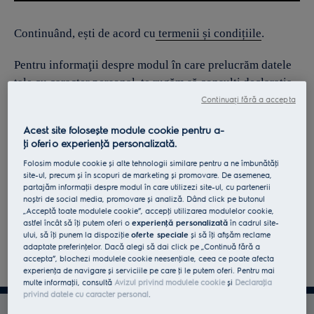
Continuând, ești de acord cu
termenii și condițiile
.
Pentru informaţii despre modul în care prelucrăm datele
tale cu caracter personal, te rugăm să consulţi declaraţia
noastră privind
protecţia Datelor
.
Continuați fără a accepta
Acest site folosește module cookie pentru a-
ţi oferi o experienţă personalizată.
Folosim module cookie și alte tehnologii similare pentru a ne îmbunătăţi
site-ul, precum și în scopuri de marketing și promovare. De asemenea,
partajăm informaţii despre modul în care utilizezi site-ul, cu partenerii
noștri de social media, promovare și analiză. Dând click pe butonul
„Acceptă toate modulele cookie”, accepţi utilizarea modulelor cookie,
astfel încât să îţi putem oferi o
experienţă personalizată
în cadrul site-
ului, să îţi punem la dispoziţie
oferte speciale
și să îţi afișăm reclame
adaptate preferinţelor. Dacă alegi să dai click pe „Continuă fără a
accepta”, blochezi modulele cookie neesenţiale, ceea ce poate afecta
experienţa de navigare și serviciile pe care ţi le putem oferi. Pentru mai
multe informaţii, consultă
Avizul privind modulele cookie
și
Declaraţia
privind datele cu caracter personal
.