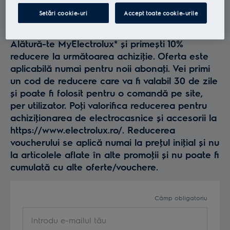
Profită la maxim de
Setări cookie-uri
Accept toate cookie-urile
Electrolux
Alătură-te MyElectrolux* și primești 10%
reducere la următoarea achiziţie. Oferta este
aplicabilă numai pentru noii abonaţi. Vei primi
un cod de reducere care va fi valabil 30 de zile
și poate fi folosit pentru o comandă pe site,
per utilizator. Poţi valorifica reducerea pentru
achiziţionarea de electrocasnice și accesorii la
https://www.electrolux.ro/. Reducerea
voucherului se aplică numai la preţul iniţial și nu
la articolele aflate în alte promoţii și nu poate fi
cumulată cu alte oferte/vouchere.
Câmp obligatoriu
Introdu e-mailul tău