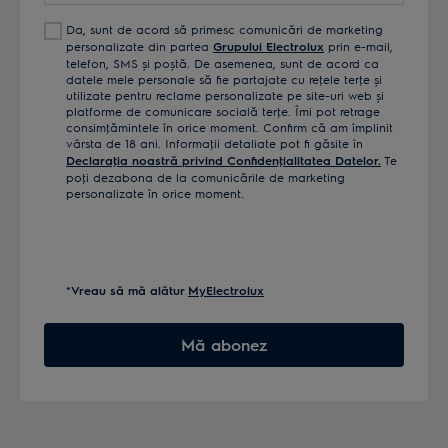
Da, sunt de acord să primesc comunicări de marketing
personalizate din partea
Grupului Electrolux
prin e-mail,
telefon, SMS și poștă. De asemenea, sunt de acord ca
datele mele personale să fie partajate cu reţele terţe și
utilizate pentru reclame personalizate pe site-uri web și
platforme de comunicare socială terţe. Îmi pot retrage
consimţămintele în orice moment. Confirm că am împlinit
vârsta de 18 ani. Informaţii detaliate pot fi găsite în
Declaraţia noastră privind Confidenţialitatea Datelor.
Te
poţi dezabona de la comunicările de marketing
personalizate în orice moment.
*Vreau să mă alătur
MyElectrolux
Mă abonez