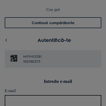
Transport inclus pentru comenzi >4.999 lei
Coș de cumpărături
Coș gol
Cautare
0
Menu
Continuă cumpărăturile
Autentifică-te
M9YHODB1
902980373
Introdu e-mail
E-mail