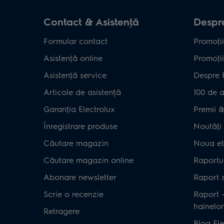
Contact & Asistenţă
Despre
Formular contact
Promoţii
Asistenţă online
Promoţii
Asistenţă service
Despre 
Articole de asistență
100 de a
Garanţia Electrolux
Premii & 
Înregistrare produse
Noutăţi 
Căutare magazin
Noua et
Căutare magazin online
Raportul
Abonare newsletter
Raport s
Scrie o recenzie
Raport 
hainelor
Retragere
Blog Ele