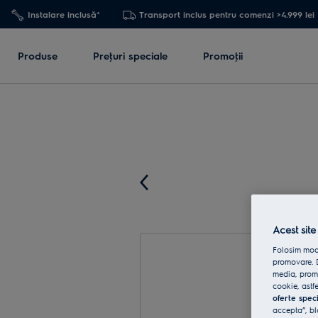
Instalare inclusă*
Transport inclus pentru comenzi >4.999 lei
Produse
Preţuri speciale
Promoţii
Acest site
Folosim modu
promovare. D
media, promo
cookie, astfe
oferte spec
accepta”, bl