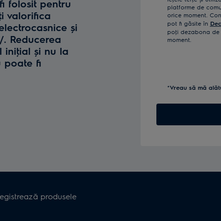
fi folosit pentru
platforme de comun
i valorifica
orice moment. Confi
pot fi găsite în
Dec
lectrocasnice și
poţi dezabona de l
o/. Reducerea
moment.
iniţial și nu la
u poate fi
*Vreau să mă alăt
registrează produsele