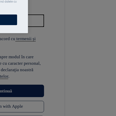
ind datele cu
 acord cu
termenii și
espre modul în care
e cu caracter personal,
 declaraţia noastră
telor
.