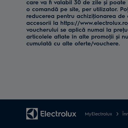
care va fi valabil 30 de zile și poate 
o comandă pe site, per utilizator. Poţ
reducerea pentru achiziţionarea de e
accesorii la https://www.electrolux.r
voucherului se aplică numai la preţul 
articolele aflate în alte promoţii și n
cumulată cu alte oferte/vouchere.
MyElectrolux
În