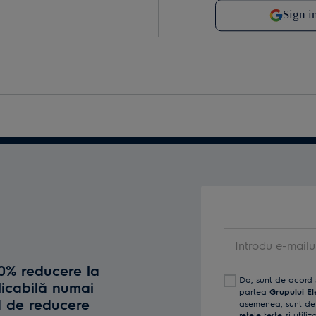
Introdu e-mailul t
10% reducere la
Da, sunt de acord 
licabilă numai
partea
Grupului El
d de reducere
asemenea, sunt de 
reţele terţe și util