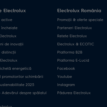
 Electrolux
Electrolux România
 active
Promoţii & oferte speciale
 încheiate
Parteneri Electrolux
Electrolux
Retete Electrolux
ni de inovaţii
Electrolux & ECOTIC
distincţii
Platforma B2B
Electrolux
Platforma E-Lucid
ichetă energetică
Facebook
 promotorilor schimbării
Youtube
ustenabilitate 2025
Instagram
– Adevărul despre spălatul
Pădurea Electrolux
ctrolux