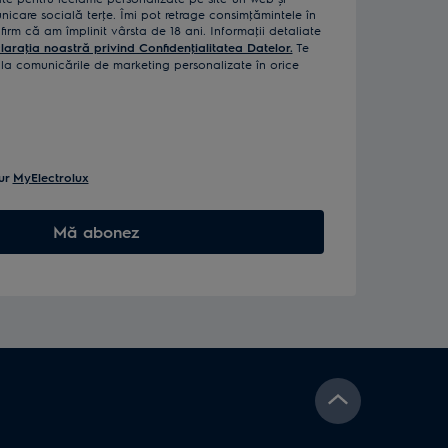
icare socială terţe. Îmi pot retrage consimţămintele în
rm că am împlinit vârsta de 18 ani. Informaţii detaliate
laraţia noastră privind Confidenţialitatea Datelor.
Te
a comunicările de marketing personalizate în orice
ur
MyElectrolux
Mă abonez