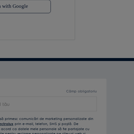
Câmp obligatoriu
ău
să primesc comunicări de marketing personalizate din
ectrolux
prin e-mail, telefon, SMS și poștă. De
acord ca datele mele personale să fie partajate cu
izate pentru reclame personalizate pe site-uri web și