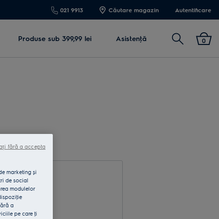
021 9913
Căutare magazin
Autentificare
Cautare
Produse sub 399,99 lei
Asistenţă
0
ați fără a accepta
 de marketing și
ri de social
area modulelor
dispoziţie
fără a
rodu e-mail
iile pe care ţi