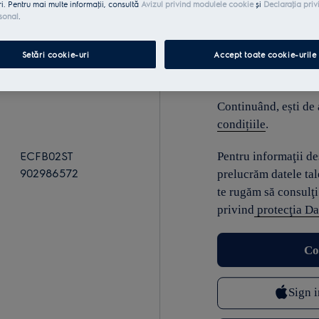
ri. Pentru mai multe informaţii, consultă
Avizul privind modulele cookie
și
Declaraţia priv
sonal
.
E-mail
Setări cookie-uri
Accept toate cookie-urile
Continuând, ești de
condițiile
.
ECFB02ST
Pentru informaţii d
902986572
prelucrăm datele tal
te rugăm să consulţi
privind
protecţia Da