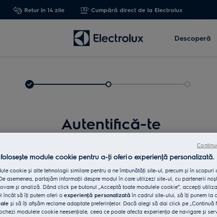
Retur în 14 zile
Cumpără direct de la Electrolux
Descoperă
Autentifică-te
Continu
 folosește module cookie pentru a-ţi oferi o experienţă personalizată.
le cookie și alte tehnologii similare pentru a ne îmbunătăţi site-ul, precum și în scopuri
e asemenea, partajăm informaţii despre modul în care utilizezi site-ul, cu partenerii noșt
vare și analiză. Dând click pe butonul „Acceptă toate modulele cookie”, accepţi utiliz
l încât să îţi putem oferi o
experienţă personalizată
în cadrul site-ului, să îţi punem la 
iale
și să îţi afișăm reclame adaptate preferinţelor. Dacă alegi să dai click pe „Continuă 
Int
ochezi modulele cookie neesenţiale, ceea ce poate afecta experienţa de navigare și servic