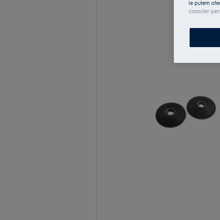
le putem ofe
caracter per