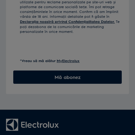
utilizate pentru reclame personalizate pe site-uri web și
platforme de comunicare socială terţe. Îmi pot retrage
consimţămintele în orice moment. Confirm că am împlinit
vârsta de 18 ani. Informaţii detaliate pot fi găsite în
Declaraţia noastră privind Confidenţialitatea Datelor.
Te
poţi dezabona de la comunicările de marketing
personalizate în orice moment.
*Vreau să mă alătur
MyElectrolux
Mă abonez