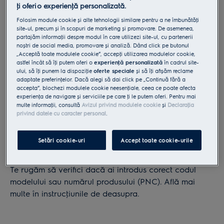
ţi oferi o experienţă personalizată.
jos
codul
Folosim module cookie și alte tehnologii similare pentru a ne îmbunătăţi
site-ul, precum și în scopuri de marketing și promovare. De asemenea,
modelului
partajăm informaţii despre modul în care utilizezi site-ul, cu partenerii
Unde găsesc plăcuţa pe produsul meu?
sau
noștri de social media, promovare și analiză. Dând click pe butonul
„Acceptă toate modulele cookie”, accepţi utilizarea modulelor cookie,
numărul
Cum sa fotografiezi placuţa de identificare
astfel încât să îţi putem oferi o
experienţă personalizată
în cadrul site-
produsului
ului, să îţi punem la dispoziţie
oferte speciale
și să îţi afișăm reclame
adaptate preferinţelor. Dacă alegi să dai click pe „Continuă fără a
(PNC)
sau
accepta”, blochezi modulele cookie neesenţiale, ceea ce poate afecta
sau
experienţa de navigare și serviciile pe care ţi le putem oferi. Pentru mai
încarcă
multe informaţii, consultă
Avizul privind modulele cookie
și
Declaraţia
privind datele cu caracter personal
.
o
Adaugă informaţia manual
fotografie
Nu am găsit niciun rezultat pentru
cu
Setări cookie-uri
Accept toate cookie-urile
910008086
plăcuta
de
Te rugăm să verifici dacă ai introdus corect codul
inmatriculare
modelului sau numărul produsului (PNC). Află mai
a
multe în instrucţiunile de deasupra.
produsului.