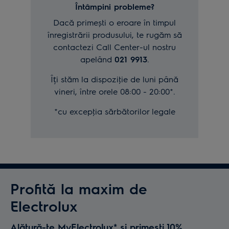
Întâmpini probleme?
Dacă primești o eroare în timpul
înregistrării produsului, te rugăm să
contactezi Call Center-ul nostru
apelând
021 9913
.
Îți stăm la dispoziţie de luni până
vineri, între orele 08:00 - 20:00*.
*cu excepţia sărbătorilor legale
Profită la maxim de
Electrolux
Alătură-te MyElectrolux* și primești 10%