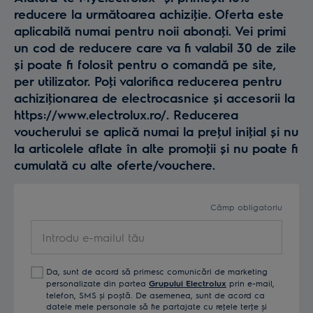
reducere la următoarea achiziţie. Oferta este
aplicabilă numai pentru noii abonaţi. Vei primi
un cod de reducere care va fi valabil 30 de zile
și poate fi folosit pentru o comandă pe site,
per utilizator. Poţi valorifica reducerea pentru
achiziţionarea de electrocasnice și accesorii la
https://www.electrolux.ro/. Reducerea
voucherului se aplică numai la preţul iniţial și nu
la articolele aflate în alte promoţii și nu poate fi
cumulată cu alte oferte/vouchere.
Câmp obligatoriu
Introdu
e-
mailul
Da, sunt de acord să primesc comunicări de marketing
tău
personalizate din partea
Grupului Electrolux
prin e-mail,
telefon, SMS și poștă. De asemenea, sunt de acord ca
datele mele personale să fie partajate cu reţele terţe și