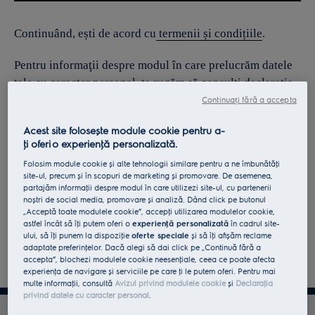
Continuând, ești de acord cu
termenii și condițiile
.
Pentru informaţii despre modul în care prelucrăm datele
tale cu caracter personal, te rugăm să consulţi declaraţia
noastră privind
protecţia Datelor
.
Continuați fără a accepta
Acest site folosește module cookie pentru a-
ţi oferi o experienţă personalizată.
Folosim module cookie și alte tehnologii similare pentru a ne îmbunătăţi
site-ul, precum și în scopuri de marketing și promovare. De asemenea,
partajăm informaţii despre modul în care utilizezi site-ul, cu partenerii
noștri de social media, promovare și analiză. Dând click pe butonul
„Acceptă toate modulele cookie”, accepţi utilizarea modulelor cookie,
astfel încât să îţi putem oferi o
experienţă personalizată
în cadrul site-
ului, să îţi punem la dispoziţie
oferte speciale
și să îţi afișăm reclame
adaptate preferinţelor. Dacă alegi să dai click pe „Continuă fără a
accepta”, blochezi modulele cookie neesenţiale, ceea ce poate afecta
experienţa de navigare și serviciile pe care ţi le putem oferi. Pentru mai
multe informaţii, consultă
Avizul privind modulele cookie
și
Declaraţia
privind datele cu caracter personal
.