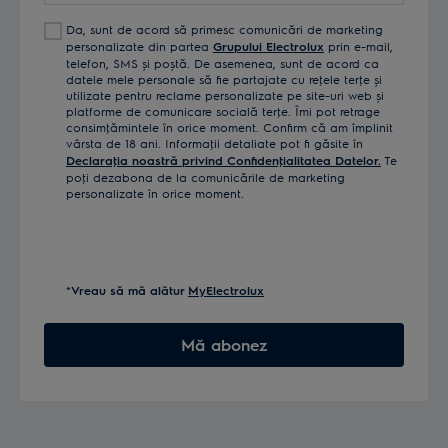
Da, sunt de acord să primesc comunicări de marketing
personalizate din partea
Grupului Electrolux
prin e-mail,
telefon, SMS și poștă. De asemenea, sunt de acord ca
datele mele personale să fie partajate cu reţele terţe și
utilizate pentru reclame personalizate pe site-uri web și
platforme de comunicare socială terţe. Îmi pot retrage
consimţămintele în orice moment. Confirm că am împlinit
vârsta de 18 ani. Informaţii detaliate pot fi găsite în
Declaraţia noastră privind Confidenţialitatea Datelor.
Te
poţi dezabona de la comunicările de marketing
personalizate în orice moment.
*Vreau să mă alătur
MyElectrolux
Mă abonez