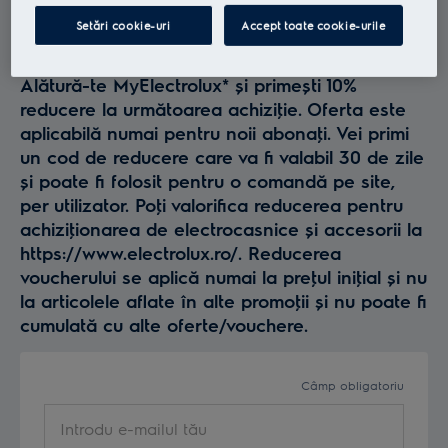
Profită la maxim de
Setări cookie-uri
Accept toate cookie-urile
Electrolux
Alătură-te MyElectrolux* și primești 10%
reducere la următoarea achiziţie. Oferta este
aplicabilă numai pentru noii abonaţi. Vei primi
un cod de reducere care va fi valabil 30 de zile
și poate fi folosit pentru o comandă pe site,
per utilizator. Poţi valorifica reducerea pentru
achiziţionarea de electrocasnice și accesorii la
https://www.electrolux.ro/. Reducerea
voucherului se aplică numai la preţul iniţial și nu
la articolele aflate în alte promoţii și nu poate fi
cumulată cu alte oferte/vouchere.
Câmp obligatoriu
Introdu e-mailul tău