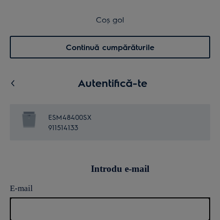
Transport inclus pentru comenzi >4.999 lei
Coș de cumpărături
Coș gol
Cautare
0
Menu
Continuă cumpărăturile
Autentifică-te
ESM48400SX
911514133
Introdu e-mail
E-mail