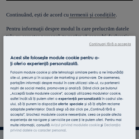
Continuând, ești de acord cu
termenii și condițiile
.
Pentru informaţii despre modul în care prelucrăm datele
tale cu caracter personal, te rugăm să consulţi declaraţia
noastră privind
protecţia Datelor
.
Continuați fără a accepta
Acest site folosește module cookie pentru a-
ţi oferi o experienţă personalizată.
Folosim module cookie și alte tehnologii similare pentru a ne îmbunătăţi
site-ul, precum și în scopuri de marketing și promovare. De asemenea,
partajăm informaţii despre modul în care utilizezi site-ul, cu partenerii
noștri de social media, promovare și analiză. Dând click pe butonul
„Acceptă toate modulele cookie”, accepţi utilizarea modulelor cookie,
astfel încât să îţi putem oferi o
experienţă personalizată
în cadrul site-
ului, să îţi punem la dispoziţie
oferte speciale
și să îţi afișăm reclame
adaptate preferinţelor. Dacă alegi să dai click pe „Continuă fără a
accepta”, blochezi modulele cookie neesenţiale, ceea ce poate afecta
experienţa de navigare și serviciile pe care ţi le putem oferi. Pentru mai
multe informaţii, consultă
Avizul privind modulele cookie
și
Declaraţia
privind datele cu caracter personal
.