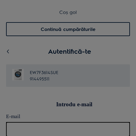
Transport inclus pentru comenzi >4.999 lei
Coș de cumpărături
Coș gol
Cautare
0
Menu
Continuă cumpărăturile
Autentifică-te
EW7F3614SUE
914495511
Introdu e-mail
E-mail