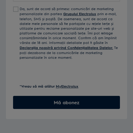
Da, sunt de acord să primesc comunicări de marketing
personalizate din partea
Grupului Electrolux
prin e-mail,
telefon, SMS și poștă. De asemenea, sunt de acord ca
datele mele personale să fie partajate cu reţele terţe și
utilizate pentru reclame personalizate pe site-uri web și
platforme de comunicare socială terţe. Îmi pot retrage
consimţămintele în orice moment. Confirm că am împlinit
vârsta de 18 ani. Informaţii detaliate pot fi găsite în
Declaraţia noastră privind Confidenţialitatea Datelor.
Te
poţi dezabona de la comunicările de marketing
personalizate în orice moment.
*Vreau să mă alătur
MyElectrolux
Mă abonez