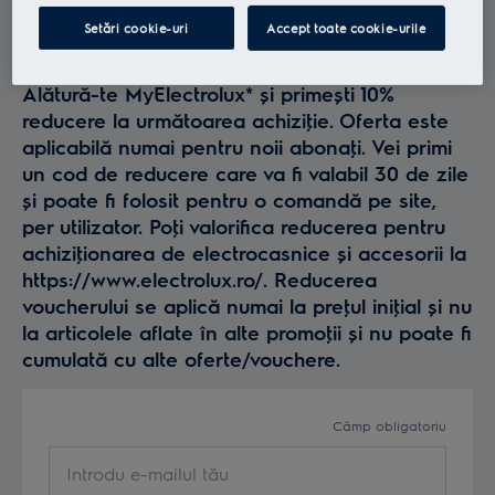
Profită la maxim de
Setări cookie-uri
Accept toate cookie-urile
Electrolux
Alătură-te MyElectrolux* și primești 10%
reducere la următoarea achiziţie. Oferta este
aplicabilă numai pentru noii abonaţi. Vei primi
un cod de reducere care va fi valabil 30 de zile
și poate fi folosit pentru o comandă pe site,
per utilizator. Poţi valorifica reducerea pentru
achiziţionarea de electrocasnice și accesorii la
https://www.electrolux.ro/. Reducerea
voucherului se aplică numai la preţul iniţial și nu
la articolele aflate în alte promoţii și nu poate fi
cumulată cu alte oferte/vouchere.
Câmp obligatoriu
Introdu e-mailul tău