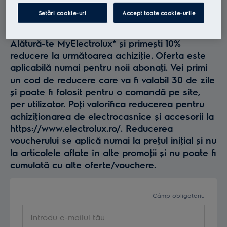
Profită la maxim de
Setări cookie-uri
Accept toate cookie-urile
Electrolux
Alătură-te MyElectrolux* și primești 10%
reducere la următoarea achiziţie. Oferta este
aplicabilă numai pentru noii abonaţi. Vei primi
un cod de reducere care va fi valabil 30 de zile
și poate fi folosit pentru o comandă pe site,
per utilizator. Poţi valorifica reducerea pentru
achiziţionarea de electrocasnice și accesorii la
https://www.electrolux.ro/. Reducerea
voucherului se aplică numai la preţul iniţial și nu
la articolele aflate în alte promoţii și nu poate fi
cumulată cu alte oferte/vouchere.
Câmp obligatoriu
Introdu e-mailul tău