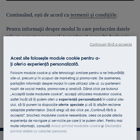
Continuând, ești de acord cu
termenii și condițiile
.
Pentru informaţii despre modul în care prelucrăm datele
tale cu caracter personal, te rugăm să consulţi declaraţia
noastră privind
protecţia Datelor
.
Continuați fără a accepta
Acest site folosește module cookie pentru a-
ţi oferi o experienţă personalizată.
Folosim module cookie și alte tehnologii similare pentru a ne îmbunătăţi
site-ul, precum și în scopuri de marketing și promovare. De asemenea,
partajăm informaţii despre modul în care utilizezi site-ul, cu partenerii
noștri de social media, promovare și analiză. Dând click pe butonul
„Acceptă toate modulele cookie”, accepţi utilizarea modulelor cookie,
astfel încât să îţi putem oferi o
experienţă personalizată
în cadrul site-
ului, să îţi punem la dispoziţie
oferte speciale
și să îţi afișăm reclame
adaptate preferinţelor. Dacă alegi să dai click pe „Continuă fără a
accepta”, blochezi modulele cookie neesenţiale, ceea ce poate afecta
experienţa de navigare și serviciile pe care ţi le putem oferi. Pentru mai
multe informaţii, consultă
Avizul privind modulele cookie
și
Declaraţia
privind datele cu caracter personal
.