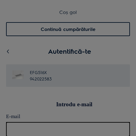
Transport inclus pentru comenzi >4.999 lei
Coș de cumpărături
Coș gol
Cautare
0
Menu
Continuă cumpărăturile
Autentifică-te
EFG516X
942022583
Introdu e-mail
E-mail