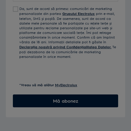
Da, sunt de acord să primesc comunicări de marketing
personalizate din partea
Grupului Electrolux
prin e-mail,
telefon, SMS și poștă. De asemenea, sunt de acord ca
datele mele personale să fie partajate cu reţele terţe și
utilizate pentru reclame personalizate pe site-uri web și
platforme de comunicare socială terţe. Îmi pot retrage
consimţămintele în orice moment. Confirm că am împlinit
vârsta de 18 ani. Informaţii detaliate pot fi găsite în
Declaraţia noastră privind Confidenţialitatea Datelor.
Te
poţi dezabona de la comunicările de marketing
personalizate în orice moment.
*Vreau să mă alătur
MyElectrolux
Mă abonez