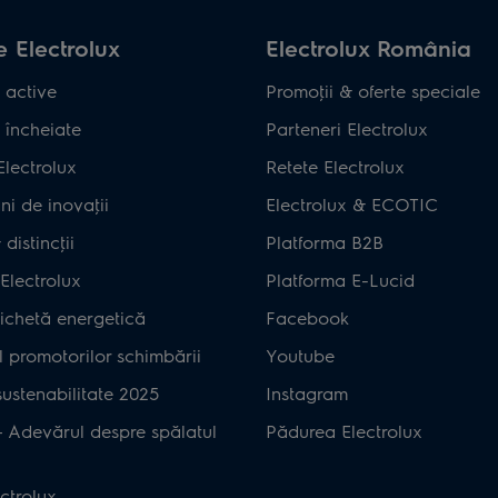
 Electrolux
Electrolux România
 active
Promoţii & oferte speciale
 încheiate
Parteneri Electrolux
Electrolux
Retete Electrolux
ni de inovaţii
Electrolux & ECOTIC
distincţii
Platforma B2B
Electrolux
Platforma E-Lucid
ichetă energetică
Facebook
 promotorilor schimbării
Youtube
ustenabilitate 2025
Instagram
– Adevărul despre spălatul
Pădurea Electrolux
ctrolux