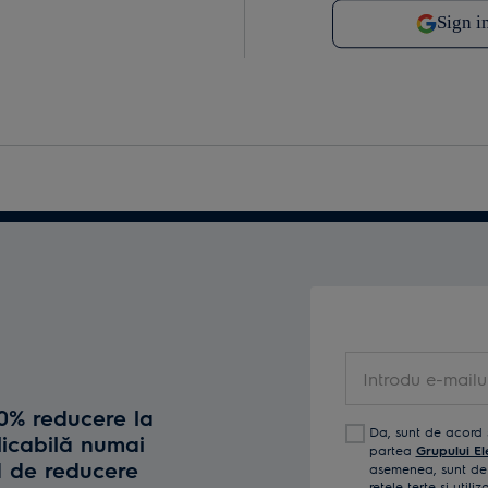
Introdu e-mailul t
10% reducere la
Da, sunt de acord 
licabilă numai
partea
Grupului El
d de reducere
asemenea, sunt de 
reţele terţe și util