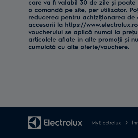
care va fi valabil 30 de zile și poate 
o comandă pe site, per utilizator. Poţ
reducerea pentru achiziţionarea de e
accesorii la https://www.electrolux.r
voucherului se aplică numai la preţul 
articolele aflate în alte promoţii și n
cumulată cu alte oferte/vouchere.
MyElectrolux
În