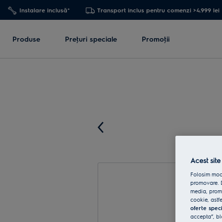
Instalare inclusă*
Transport inclus pentru comenzi >4.999 lei
Produse
Preţuri speciale
Promoţii
Acest site
Folosim modu
promovare. D
media, promo
cookie, astfe
oferte spec
accepta”, bl