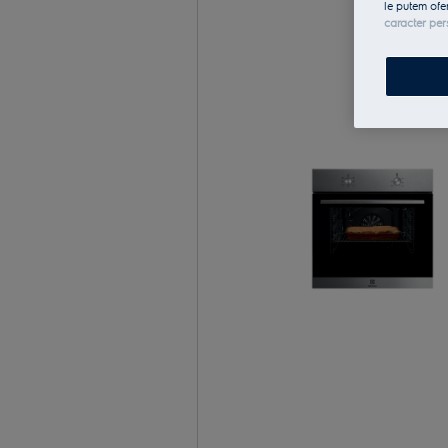
le putem ofe
caracter per