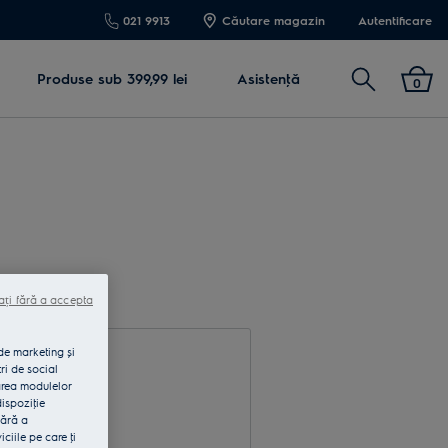
021 9913
Căutare magazin
Autentificare
Cautare
Produse sub 399,99 lei
Asistenţă
0
ați fără a accepta
 de marketing și
ri de social
area modulelor
dispoziţie
fără a
rodu e-mail
iile pe care ţi