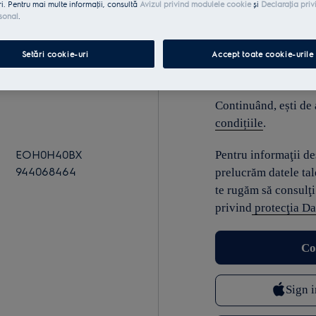
ri. Pentru mai multe informaţii, consultă
Avizul privind modulele cookie
și
Declaraţia priv
sonal
.
E-mail
Setări cookie-uri
Accept toate cookie-urile
Continuând, ești de
condițiile
.
EOH0H40BX
Pentru informaţii d
944068464
prelucrăm datele tal
te rugăm să consulţi
privind
protecţia Da