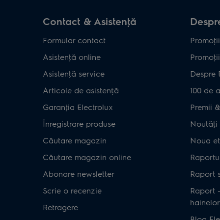
Contact & Asistenţă
Despre
Formular contact
Promoţii
Asistenţă online
Promoţii
Asistenţă service
Despre 
Articole de asistență
100 de a
Garanţia Electrolux
Premii & 
Înregistrare produse
Noutăţi 
Căutare magazin
Noua et
Căutare magazin online
Raportul
Abonare newsletter
Raport s
Scrie o recenzie
Raport 
hainelor
Retragere
Blog Ele