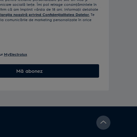
icare socială terţe. Îmi pot retrage consimţămintele în
rm că am împlinit vârsta de 18 ani. Informaţii detaliate
laraţia noastră privind Confidenţialitatea Datelor.
Te
a comunicările de marketing personalizate în orice
ur
MyElectrolux
Mă abonez