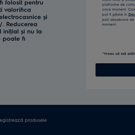
fi folosit pentru
platforme de comun
i valorifica
orice moment. Confi
pot fi găsite în
Dec
lectrocasnice și
poţi dezabona de l
o/. Reducerea
moment.
iniţial și nu la
u poate fi
*Vreau să mă alăt
registrează produsele