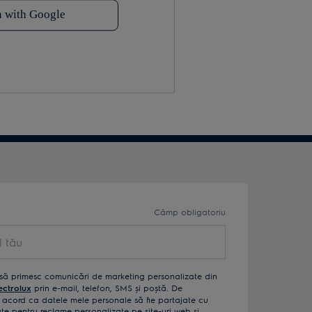
Câmp obligatoriu
ău
să primesc comunicări de marketing personalizate din
ectrolux
prin e-mail, telefon, SMS și poștă. De
acord ca datele mele personale să fie partajate cu
izate pentru reclame personalizate pe site-uri web și