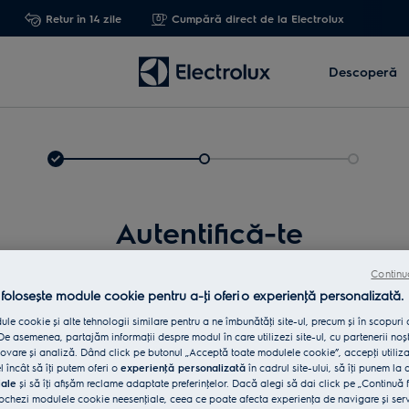
Retur în 14 zile
Cumpără direct de la Electrolux
Descoperă
Autentifică-te
Continu
 folosește module cookie pentru a-ţi oferi o experienţă personalizată.
le cookie și alte tehnologii similare pentru a ne îmbunătăţi site-ul, precum și în scopuri
e asemenea, partajăm informaţii despre modul în care utilizezi site-ul, cu partenerii noșt
vare și analiză. Dând click pe butonul „Acceptă toate modulele cookie”, accepţi utiliz
l încât să îţi putem oferi o
experienţă personalizată
în cadrul site-ului, să îţi punem la 
iale
și să îţi afișăm reclame adaptate preferinţelor. Dacă alegi să dai click pe „Continuă 
Int
ochezi modulele cookie neesenţiale, ceea ce poate afecta experienţa de navigare și servic