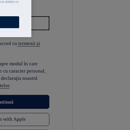
ind datele cu
 acord cu
termenii și
espre modul în care
e cu caracter personal,
 declaraţia noastră
telor
.