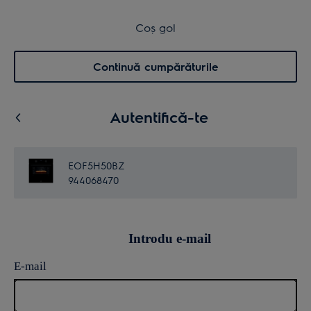
Retur în 14 zile
Coș de cumpărături
Coș gol
Cautare
0
Menu
Continuă cumpărăturile
Autentifică-te
EOF5H50BZ
944068470
Introdu e-mail
E-mail