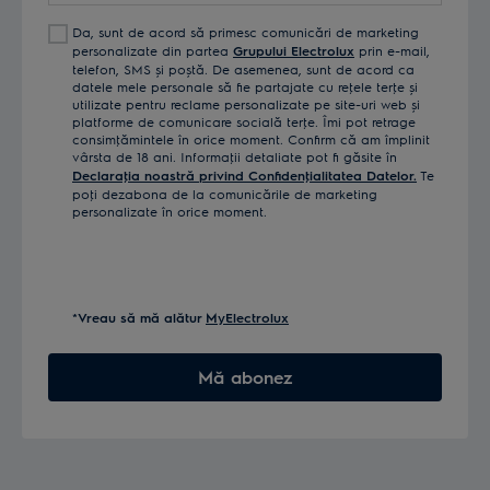
Da, sunt de acord să primesc comunicări de marketing
personalizate din partea
Grupului Electrolux
prin e-mail,
telefon, SMS și poștă. De asemenea, sunt de acord ca
datele mele personale să fie partajate cu reţele terţe și
utilizate pentru reclame personalizate pe site-uri web și
platforme de comunicare socială terţe. Îmi pot retrage
consimţămintele în orice moment. Confirm că am împlinit
vârsta de 18 ani. Informaţii detaliate pot fi găsite în
Declaraţia noastră privind Confidenţialitatea Datelor.
Te
poţi dezabona de la comunicările de marketing
personalizate în orice moment.
*Vreau să mă alătur
MyElectrolux
Mă abonez