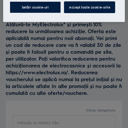
Profită la maxim de
Setări cookie-uri
Accept toate cookie-urile
Electrolux
Alătură-te MyElectrolux* și primești 10%
reducere la următoarea achiziţie. Oferta este
aplicabilă numai pentru noii abonaţi. Vei primi
un cod de reducere care va fi valabil 30 de zile
și poate fi folosit pentru o comandă pe site,
per utilizator. Poţi valorifica reducerea pentru
achiziţionarea de electrocasnice și accesorii la
https://www.electrolux.ro/. Reducerea
voucherului se aplică numai la preţul iniţial și nu
la articolele aflate în alte promoţii și nu poate fi
cumulată cu alte oferte/vouchere.
Câmp obligatoriu
Introdu e-mailul tău