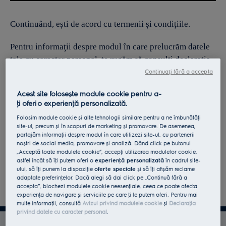
Continuând, ești de acord cu
termenii și condițiile
.
Pentru informaţii despre modul în care prelucrăm datele
tale cu caracter personal, te rugăm să consulţi declaraţia
noastră privind
protecţia Datelor
.
Continuați fără a accepta
Acest site folosește module cookie pentru a-
ţi oferi o experienţă personalizată.
Folosim module cookie și alte tehnologii similare pentru a ne îmbunătăţi
site-ul, precum și în scopuri de marketing și promovare. De asemenea,
partajăm informaţii despre modul în care utilizezi site-ul, cu partenerii
noștri de social media, promovare și analiză. Dând click pe butonul
„Acceptă toate modulele cookie”, accepţi utilizarea modulelor cookie,
astfel încât să îţi putem oferi o
experienţă personalizată
în cadrul site-
ului, să îţi punem la dispoziţie
oferte speciale
și să îţi afișăm reclame
adaptate preferinţelor. Dacă alegi să dai click pe „Continuă fără a
accepta”, blochezi modulele cookie neesenţiale, ceea ce poate afecta
experienţa de navigare și serviciile pe care ţi le putem oferi. Pentru mai
multe informaţii, consultă
Avizul privind modulele cookie
și
Declaraţia
privind datele cu caracter personal
.