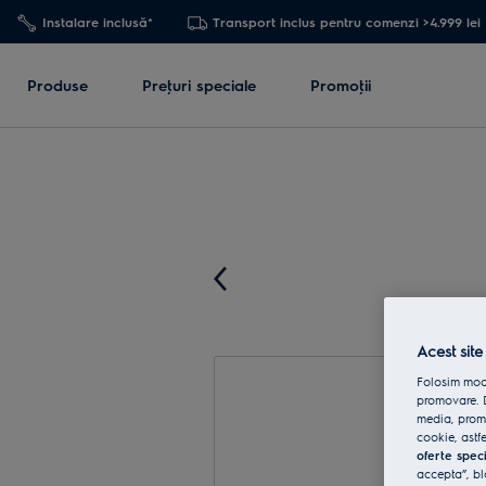
Instalare inclusă*
Transport inclus pentru comenzi >4.999 lei
Produse
Preţuri speciale
Promoţii
Acest site
Folosim modu
promovare. D
media, promo
cookie, astfe
oferte spec
accepta”, bl