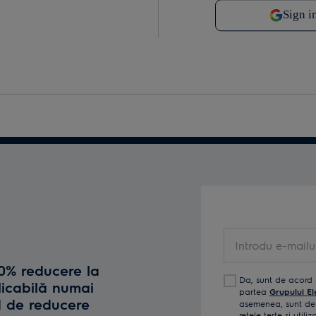
Introdu e-mailul t
10% reducere la
Da, sunt de acord 
licabilă numai
partea
Grupului El
d de reducere
asemenea, sunt de 
reţele terţe și util