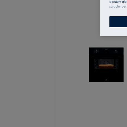
le putem ofe
caracter per