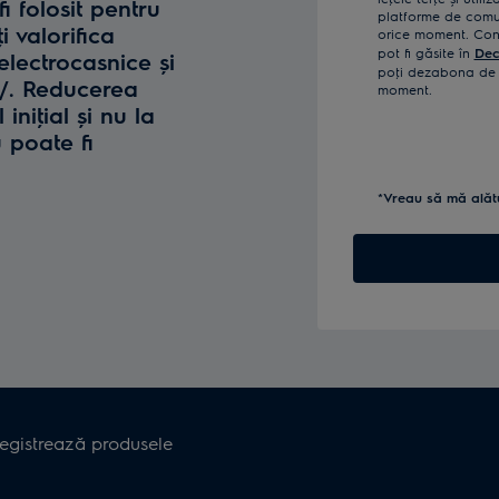
fi folosit pentru
platforme de comun
i valorifica
orice moment. Confi
pot fi găsite în
Dec
lectrocasnice și
poţi dezabona de l
o/. Reducerea
moment.
iniţial și nu la
u poate fi
*Vreau să mă alăt
registrează produsele