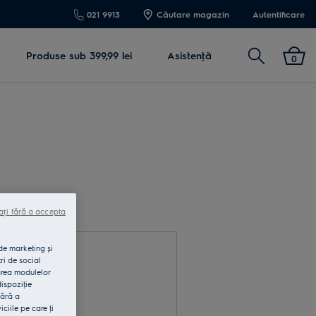
021 9913
Căutare magazin
Autentificare
Cautare
Produse sub 399,99 lei
Asistenţă
0
ați fără a accepta
 de marketing și
ri de social
area modulelor
dispoziţie
fără a
rodu e-mail
iile pe care ţi