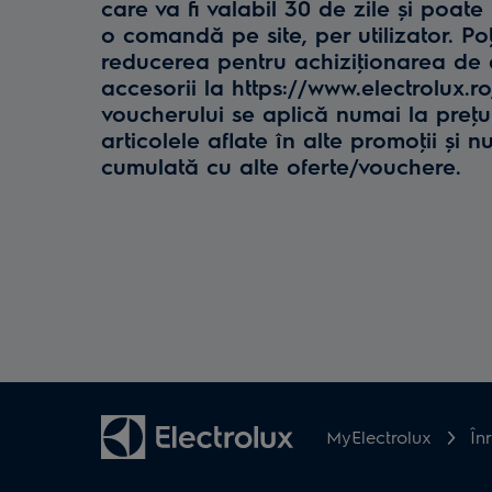
care va fi valabil 30 de zile și poate 
o comandă pe site, per utilizator. Poţ
reducerea pentru achiziţionarea de e
accesorii la https://www.electrolux.r
voucherului se aplică numai la preţul 
articolele aflate în alte promoţii și n
cumulată cu alte oferte/vouchere.
MyElectrolux
În