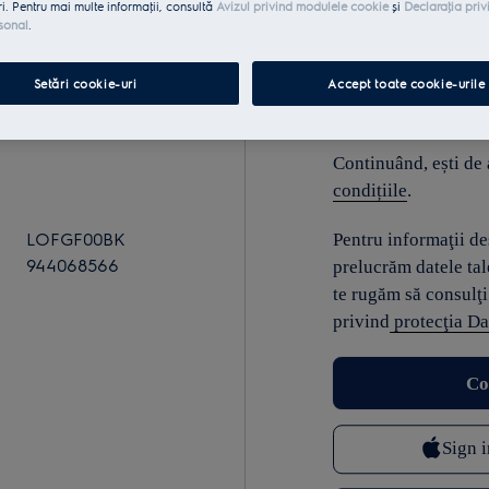
ri. Pentru mai multe informaţii, consultă
Avizul privind modulele cookie
și
Declaraţia priv
sonal
.
E-mail
Setări cookie-uri
Accept toate cookie-urile
Continuând, ești de
condițiile
.
LOFGF00BK
Pentru informaţii d
944068566
prelucrăm datele tal
te rugăm să consulţi
privind
protecţia Da