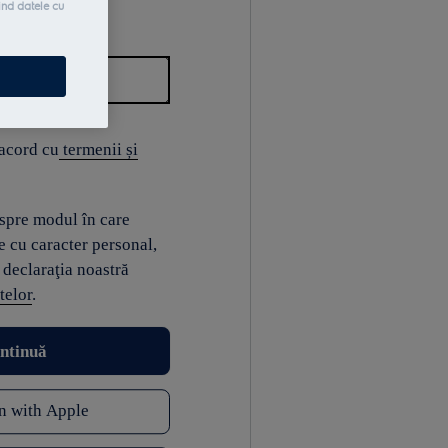
ind datele cu
 acord cu
termenii și
espre modul în care
e cu caracter personal,
 declaraţia noastră
telor
.