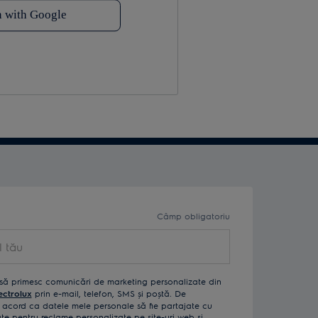
Câmp obligatoriu
ău
să primesc comunicări de marketing personalizate din
ectrolux
prin e-mail, telefon, SMS și poștă. De
acord ca datele mele personale să fie partajate cu
izate pentru reclame personalizate pe site-uri web și