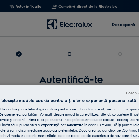
Retur în 14 zile
Cumpără direct de la Electrolux
Descoperă
Autentifică-te
Continu
 folosește module cookie pentru a-ţi oferi o experienţă personalizată.
le cookie și alte tehnologii similare pentru a ne îmbunătăţi site-ul, precum și în scopuri
e asemenea, partajăm informaţii despre modul în care utilizezi site-ul, cu partenerii noșt
vare și analiză. Dând click pe butonul „Acceptă toate modulele cookie”, accepţi utiliz
l încât să îţi putem oferi o
experienţă personalizată
în cadrul site-ului, să îţi punem la 
iale
și să îţi afișăm reclame adaptate preferinţelor. Dacă alegi să dai click pe „Continuă 
Int
ochezi modulele cookie neesenţiale, ceea ce poate afecta experienţa de navigare și servic