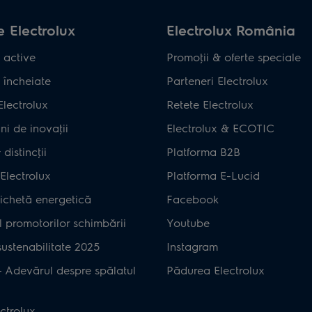
 Electrolux
Electrolux România
 active
Promoţii & oferte speciale
 încheiate
Parteneri Electrolux
Electrolux
Retete Electrolux
ni de inovaţii
Electrolux & ECOTIC
distincţii
Platforma B2B
Electrolux
Platforma E-Lucid
ichetă energetică
Facebook
 promotorilor schimbării
Youtube
ustenabilitate 2025
Instagram
– Adevărul despre spălatul
Pădurea Electrolux
ctrolux