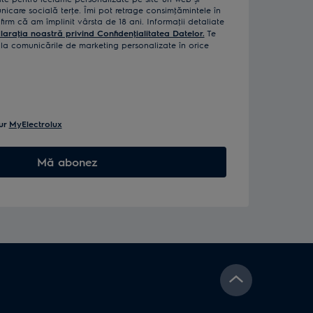
icare socială terţe. Îmi pot retrage consimţămintele în
rm că am împlinit vârsta de 18 ani. Informaţii detaliate
laraţia noastră privind Confidenţialitatea Datelor.
Te
a comunicările de marketing personalizate în orice
ur
MyElectrolux
Mă abonez