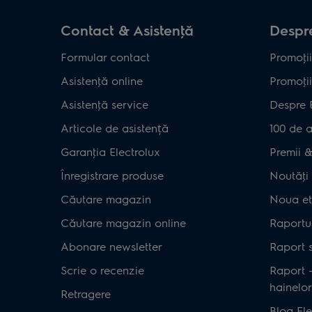
Contact & Asistenţă
Despre
Formular contact
Promoţii
Asistenţă online
Promoţii
Asistenţă service
Despre 
Articole de asistență
100 de a
Garanţia Electrolux
Premii & 
Înregistrare produse
Noutăţi 
Căutare magazin
Noua et
Căutare magazin online
Raportul
Abonare newsletter
Raport s
Scrie o recenzie
Raport 
hainelor
Retragere
Blog Ele