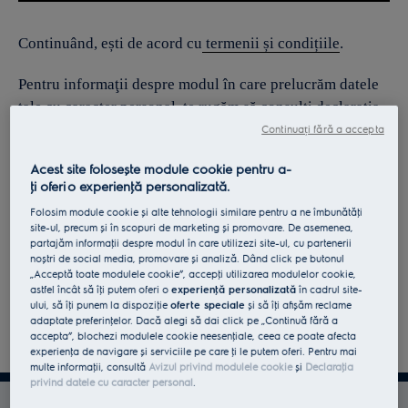
Continuând, ești de acord cu
termenii și condițiile
.
Pentru informaţii despre modul în care prelucrăm datele
tale cu caracter personal, te rugăm să consulţi declaraţia
noastră privind
protecţia Datelor
.
Continuați fără a accepta
Acest site folosește module cookie pentru a-
ţi oferi o experienţă personalizată.
Folosim module cookie și alte tehnologii similare pentru a ne îmbunătăţi
site-ul, precum și în scopuri de marketing și promovare. De asemenea,
partajăm informaţii despre modul în care utilizezi site-ul, cu partenerii
noștri de social media, promovare și analiză. Dând click pe butonul
„Acceptă toate modulele cookie”, accepţi utilizarea modulelor cookie,
astfel încât să îţi putem oferi o
experienţă personalizată
în cadrul site-
ului, să îţi punem la dispoziţie
oferte speciale
și să îţi afișăm reclame
adaptate preferinţelor. Dacă alegi să dai click pe „Continuă fără a
accepta”, blochezi modulele cookie neesenţiale, ceea ce poate afecta
experienţa de navigare și serviciile pe care ţi le putem oferi. Pentru mai
multe informaţii, consultă
Avizul privind modulele cookie
și
Declaraţia
privind datele cu caracter personal
.