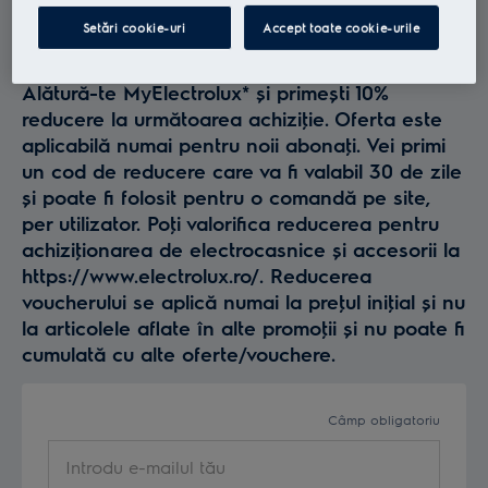
Profită la maxim de
Setări cookie-uri
Accept toate cookie-urile
Electrolux
Alătură-te MyElectrolux* și primești 10%
reducere la următoarea achiziţie. Oferta este
aplicabilă numai pentru noii abonaţi. Vei primi
un cod de reducere care va fi valabil 30 de zile
și poate fi folosit pentru o comandă pe site,
per utilizator. Poţi valorifica reducerea pentru
achiziţionarea de electrocasnice și accesorii la
https://www.electrolux.ro/. Reducerea
voucherului se aplică numai la preţul iniţial și nu
la articolele aflate în alte promoţii și nu poate fi
cumulată cu alte oferte/vouchere.
Câmp obligatoriu
Introdu e-mailul tău