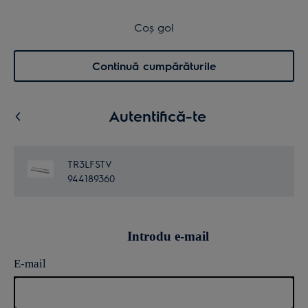
Transport inclus pentru comenzi >4.999 lei
Coș de cumpărături
Coș gol
Cautare
0
Menu
Continuă cumpărăturile
Autentifică-te
TR3LFSTV
944189360
Introdu e-mail
E-mail