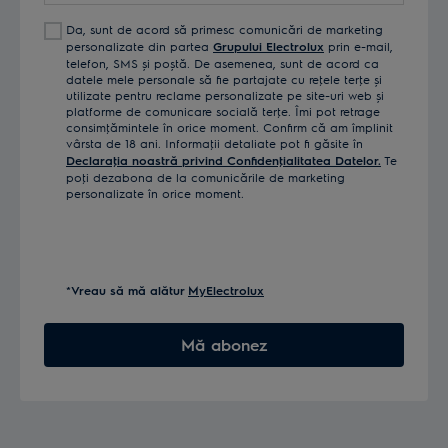
Da, sunt de acord să primesc comunicări de marketing
personalizate din partea
Grupului Electrolux
prin e-mail,
telefon, SMS și poștă. De asemenea, sunt de acord ca
datele mele personale să fie partajate cu reţele terţe și
utilizate pentru reclame personalizate pe site-uri web și
platforme de comunicare socială terţe. Îmi pot retrage
consimţămintele în orice moment. Confirm că am împlinit
vârsta de 18 ani. Informaţii detaliate pot fi găsite în
Declaraţia noastră privind Confidenţialitatea Datelor.
Te
poţi dezabona de la comunicările de marketing
personalizate în orice moment.
*Vreau să mă alătur
MyElectrolux
Mă abonez