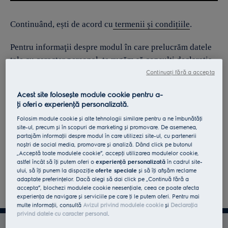
Continuând, ești de acord cu
termenii și condițiile
.
Pentru informaţii despre modul în care prelucrăm datele
tale cu caracter personal, te rugăm să consulţi declaraţia
noastră privind
protecţia Datelor
.
Continuați fără a accepta
Acest site folosește module cookie pentru a-
ţi oferi o experienţă personalizată.
Folosim module cookie și alte tehnologii similare pentru a ne îmbunătăţi
site-ul, precum și în scopuri de marketing și promovare. De asemenea,
partajăm informaţii despre modul în care utilizezi site-ul, cu partenerii
noștri de social media, promovare și analiză. Dând click pe butonul
„Acceptă toate modulele cookie”, accepţi utilizarea modulelor cookie,
astfel încât să îţi putem oferi o
experienţă personalizată
în cadrul site-
ului, să îţi punem la dispoziţie
oferte speciale
și să îţi afișăm reclame
adaptate preferinţelor. Dacă alegi să dai click pe „Continuă fără a
accepta”, blochezi modulele cookie neesenţiale, ceea ce poate afecta
experienţa de navigare și serviciile pe care ţi le putem oferi. Pentru mai
multe informaţii, consultă
Avizul privind modulele cookie
și
Declaraţia
privind datele cu caracter personal
.