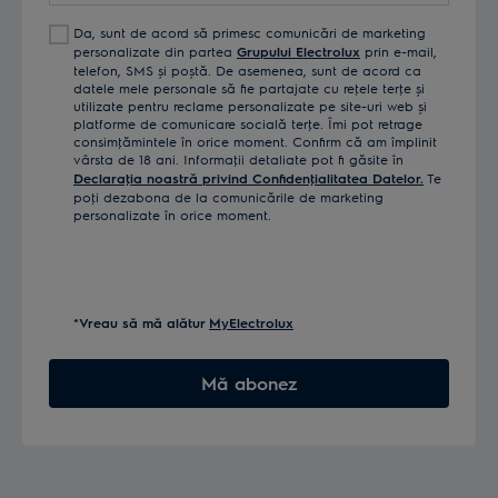
Da, sunt de acord să primesc comunicări de marketing
personalizate din partea
Grupului Electrolux
prin e-mail,
telefon, SMS și poștă. De asemenea, sunt de acord ca
datele mele personale să fie partajate cu reţele terţe și
utilizate pentru reclame personalizate pe site-uri web și
platforme de comunicare socială terţe. Îmi pot retrage
consimţămintele în orice moment. Confirm că am împlinit
vârsta de 18 ani. Informaţii detaliate pot fi găsite în
Declaraţia noastră privind Confidenţialitatea Datelor.
Te
poţi dezabona de la comunicările de marketing
personalizate în orice moment.
*Vreau să mă alătur
MyElectrolux
Mă abonez