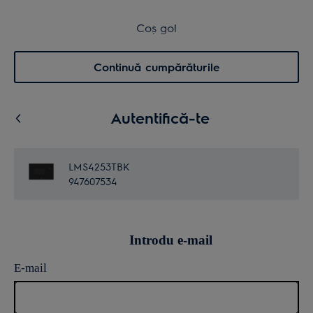
Transport inclus pentru comenzi >4.999 lei
Coș de cumpărături
Coș gol
Cautare
0
Menu
Continuă cumpărăturile
Autentifică-te
LMS4253TBK
947607534
Introdu e-mail
E-mail