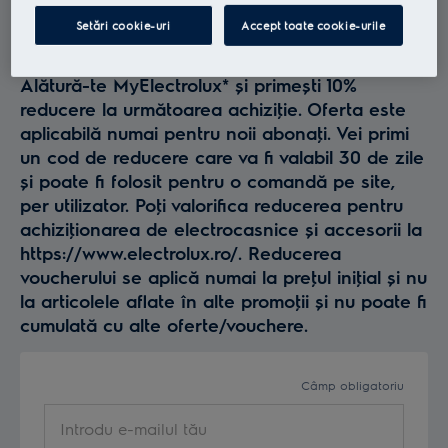
Profită la maxim de
Setări cookie-uri
Accept toate cookie-urile
Electrolux
Alătură-te MyElectrolux* și primești 10%
reducere la următoarea achiziţie. Oferta este
aplicabilă numai pentru noii abonaţi. Vei primi
un cod de reducere care va fi valabil 30 de zile
și poate fi folosit pentru o comandă pe site,
per utilizator. Poţi valorifica reducerea pentru
achiziţionarea de electrocasnice și accesorii la
https://www.electrolux.ro/. Reducerea
voucherului se aplică numai la preţul iniţial și nu
la articolele aflate în alte promoţii și nu poate fi
cumulată cu alte oferte/vouchere.
Câmp obligatoriu
Introdu e-mailul tău