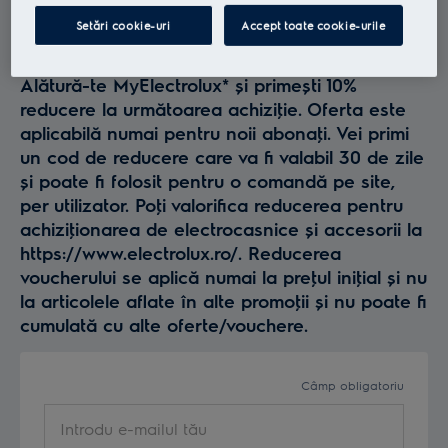
Profită la maxim de
Setări cookie-uri
Accept toate cookie-urile
Electrolux
Alătură-te MyElectrolux* și primești 10%
reducere la următoarea achiziţie. Oferta este
aplicabilă numai pentru noii abonaţi. Vei primi
un cod de reducere care va fi valabil 30 de zile
și poate fi folosit pentru o comandă pe site,
per utilizator. Poţi valorifica reducerea pentru
achiziţionarea de electrocasnice și accesorii la
https://www.electrolux.ro/. Reducerea
voucherului se aplică numai la preţul iniţial și nu
la articolele aflate în alte promoţii și nu poate fi
cumulată cu alte oferte/vouchere.
Câmp obligatoriu
Introdu e-mailul tău