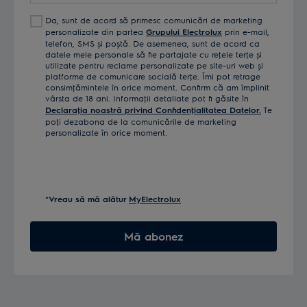
Da, sunt de acord să primesc comunicări de marketing
personalizate din partea
Grupului Electrolux
prin e-mail,
telefon, SMS și poștă. De asemenea, sunt de acord ca
datele mele personale să fie partajate cu reţele terţe și
utilizate pentru reclame personalizate pe site-uri web și
platforme de comunicare socială terţe. Îmi pot retrage
consimţămintele în orice moment. Confirm că am împlinit
vârsta de 18 ani. Informaţii detaliate pot fi găsite în
Declaraţia noastră privind Confidenţialitatea Datelor.
Te
poţi dezabona de la comunicările de marketing
personalizate în orice moment.
*Vreau să mă alătur
MyElectrolux
Mă abonez