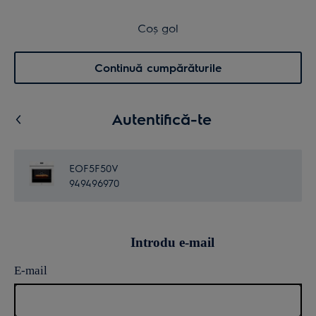
Transport inclus pentru comenzi >4.999 lei
Coș de cumpărături
Coș gol
Cautare
0
Menu
Continuă cumpărăturile
Autentifică-te
EOF5F50V
949496970
Introdu e-mail
E-mail