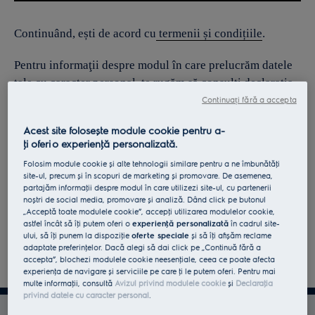
Continuând, ești de acord cu
termenii și condițiile
.
Pentru informaţii despre modul în care prelucrăm datele
tale cu caracter personal, te rugăm să consulţi declaraţia
noastră privind
protecţia Datelor
.
Continuați fără a accepta
Acest site folosește module cookie pentru a-
ţi oferi o experienţă personalizată.
Folosim module cookie și alte tehnologii similare pentru a ne îmbunătăţi
site-ul, precum și în scopuri de marketing și promovare. De asemenea,
partajăm informaţii despre modul în care utilizezi site-ul, cu partenerii
noștri de social media, promovare și analiză. Dând click pe butonul
„Acceptă toate modulele cookie”, accepţi utilizarea modulelor cookie,
astfel încât să îţi putem oferi o
experienţă personalizată
în cadrul site-
ului, să îţi punem la dispoziţie
oferte speciale
și să îţi afișăm reclame
adaptate preferinţelor. Dacă alegi să dai click pe „Continuă fără a
accepta”, blochezi modulele cookie neesenţiale, ceea ce poate afecta
experienţa de navigare și serviciile pe care ţi le putem oferi. Pentru mai
multe informaţii, consultă
Avizul privind modulele cookie
și
Declaraţia
privind datele cu caracter personal
.