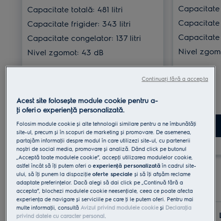
Capacitate t
Capacitate totală: 481 litri
Capacitate f
Capacitate frigider: 343 litri
Capacitate c
Capacitate congelator: 137 litri
Nivel zgom
Nivel zgomot: 43 dB
Continuați fără a accepta
Acest site folosește module cookie pentru a-
ţi oferi o experienţă personalizată.
Folosim module cookie și alte tehnologii similare pentru a ne îmbunătăţi
Vezi produs
site-ul, precum și în scopuri de marketing și promovare. De asemenea,
partajăm informaţii despre modul în care utilizezi site-ul, cu partenerii
noștri de social media, promovare și analiză. Dând click pe butonul
„Acceptă toate modulele cookie”, accepţi utilizarea modulelor cookie,
astfel încât să îţi putem oferi o
experienţă personalizată
în cadrul site-
ului, să îţi punem la dispoziţie
oferte speciale
și să îţi afișăm reclame
adaptate preferinţelor. Dacă alegi să dai click pe „Continuă fără a
accepta”, blochezi modulele cookie neesenţiale, ceea ce poate afecta
experienţa de navigare și serviciile pe care ţi le putem oferi. Pentru mai
multe informaţii, consultă
Avizul privind modulele cookie
și
Declaraţia
LNT7ME32X2
privind datele cu caracter personal
.