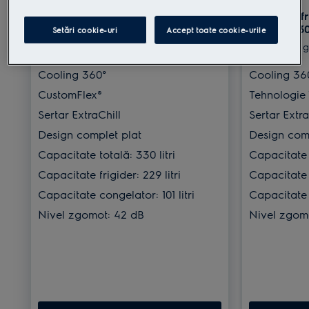
Combină frigorifică No Frost
Combină fr
clasă E 330 litri H 186 cm
clasă E 330
Setări cookie-uri
Accept toate cookie-urile
10 ani garanţie pentru Compresor
10 ani 
Cooling 360°
Cooling 36
CustomFlex®
Tehnologie 
Sertar ExtraChill
Sertar Extra
Design complet plat
Design comp
Capacitate totală: 330 litri
Capacitate t
Capacitate frigider: 229 litri
Capacitate f
Capacitate congelator: 101 litri
Capacitate c
Nivel zgomot: 42 dB
Nivel zgom