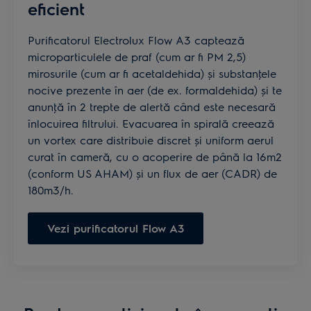
eficient
Purificatorul Electrolux Flow A3 captează
microparticulele de praf (cum ar fi PM 2,5)
mirosurile (cum ar fi acetaldehida) și substanţele
nocive prezente în aer (de ex. formaldehida) și te
anunţă în 2 trepte de alertă când este necesară
înlocuirea filtrului. Evacuarea în spirală creează
un vortex care distribuie discret și uniform aerul
curat în cameră, cu o acoperire de până la 16m2
(conform US AHAM) și un flux de aer (CADR) de
180m3/h.
Vezi purificatorul Flow A3