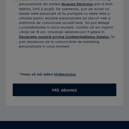
tău
personalizate din partea
Grupului Electrolux
prin e-mail,
telefon, SMS și poștă. De asemenea, sunt de acord ca
datele mele personale să fie partajate cu reţele terţe și
utilizate pentru reclame personalizate pe site-uri web și
platforme de comunicare socială terţe. Îmi pot retrage
consimţămintele în orice moment. Confirm că am împlinit
vârsta de 18 ani. Informaţii detaliate pot fi găsite în
Declaraţia noastră privind Confidenţialitatea Datelor.
Te
poţi dezabona de la comunicările de marketing
personalizate în orice moment.
*Vreau să mă alătur
MyElectrolux
Mă abonez