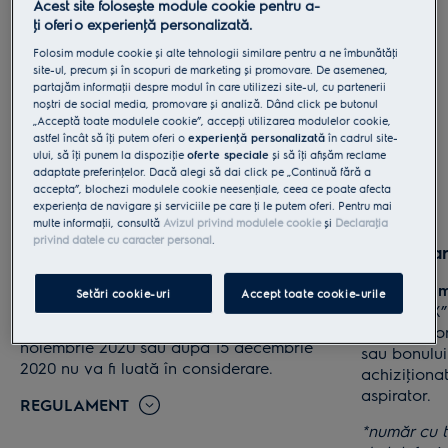
Acest site folosește module cookie pentru a-
ţi oferi o experienţă personalizată.
Folosim module cookie și alte tehnologii similare pentru a ne îmbunătăţi
site-ul, precum și în scopuri de marketing și promovare. De asemenea,
partajăm informaţii despre modul în care utilizezi site-ul, cu partenerii
noștri de social media, promovare și analiză. Dând click pe butonul
„Acceptă toate modulele cookie”, accepţi utilizarea modulelor cookie,
astfel încât să îţi putem oferi o
experienţă personalizată
în cadrul site-
ului, să îţi punem la dispoziţie
oferte speciale
și să îţi afișăm reclame
adaptate preferinţelor. Dacă alegi să dai click pe „Continuă fără a
accepta”, blochezi modulele cookie neesenţiale, ceea ce poate afecta
experienţa de navigare și serviciile pe care ţi le putem oferi. Pentru mai
multe informaţii, consultă
Avizul privind modulele cookie
și
Declaraţia
privind datele cu caracter personal
.
Perioada promoţiei
Înregistra
1 noiembrie - 15 decembrie 2020
Trimite un
m
Setări cookie-uri
Accept toate cookie-urile
textul „ELX”
Orice achiziţie efectuată înainte de 1
numărul core
noiembrie 2020 sau după 15 decembrie
sau bonului
2020 nu va fi luată în considerare.
achiziţionat
aspirator.
REGULAMENT
*număr cu ta