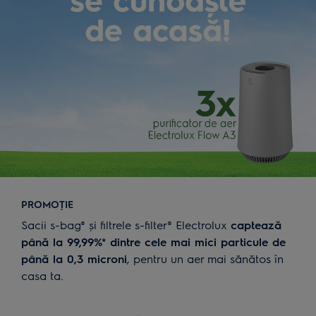
PROMOŢIE
Sacii s-bag® și filtrele s-filter® Electrolux
captează
până la 99,99%* dintre cele mai mici particule de
până la 0,3 microni
, pentru un aer mai sănătos în
casa ta.
Cumpără în perioada
1 noiembrie 2020 - 15