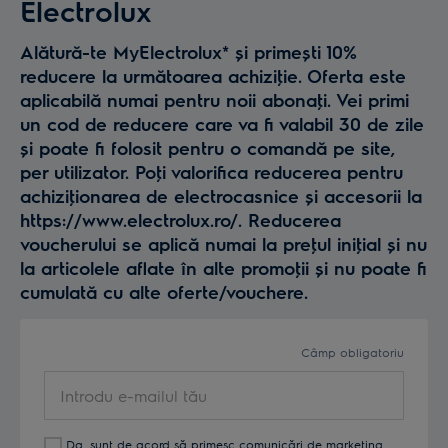
Electrolux
Alătură-te MyElectrolux* și primești 10%
reducere la următoarea achiziţie. Oferta este
aplicabilă numai pentru noii abonaţi. Vei primi
un cod de reducere care va fi valabil 30 de zile
și poate fi folosit pentru o comandă pe site,
per utilizator. Poţi valorifica reducerea pentru
achiziţionarea de electrocasnice și accesorii la
https://www.electrolux.ro/. Reducerea
voucherului se aplică numai la preţul iniţial și nu
la articolele aflate în alte promoţii și nu poate fi
cumulată cu alte oferte/vouchere.
Câmp obligatoriu
Introdu
e-
mailul
Da, sunt de acord să primesc comunicări de marketing