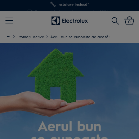
Transport inclus pentru comenzi >4.999 lei
Cautare
0
Menu
Promoţii active
Aerul bun se cunoaște de acasă!