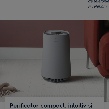
de telefoni
și Telekom.
Purificator compact, intuitiv și